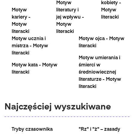
Motyw
kobiety -
Motyw
literatury i
Motyw
kariery -
jej wpływu -
literacki
Motyw
Motyw
literacki
literacki
Motyw ucznia i
Motyw ojca - Motyw
mistrza - Motyw
literacki
literacki
Motyw umierania i
Motyw kata - Motyw
śmierci w
literacki
średniowiecznej
literaturze - Motyw
literacki
Najczęściej wyszukiwane
Tryby czasownika
"Rz" i "ż" – zasady