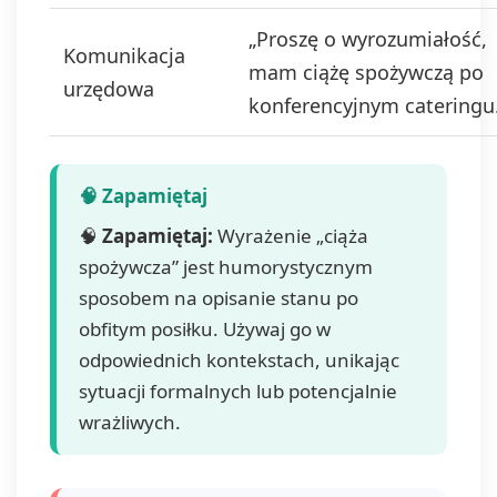
Masz prawo do
dostępu do swoich
„Proszę o wyrozumiałość,
danych, ich
Komunikacja
mam ciążę spożywczą po
sprostowania,
urzędowa
usunięcia,
konferencyjnym cateringu
ograniczenia
przetwarzania,
prawo do
przenoszenia
danych, prawo do
🧠
Zapamiętaj:
Wyrażenie „ciąża
wniesienia
sprzeciwu wobec
spożywcza” jest humorystycznym
przetwarzania, a
sposobem na opisanie stanu po
także prawo do
obfitym posiłku. Używaj go w
wniesienia skargi
do organu
odpowiednich kontekstach, unikając
nadzorczego. Masz
sytuacji formalnych lub potencjalnie
prawo wycofać
wrażliwych.
swoją zgodę w
dowolnym
momencie, bez
wpływu na