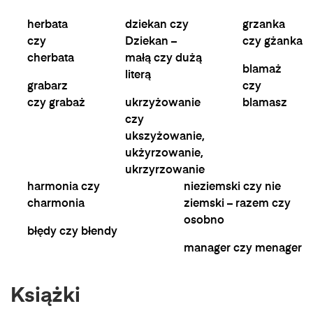
herbata
dziekan czy
grzanka
czy
Dziekan –
czy gżanka
cherbata
małą czy dużą
blamaż
literą
grabarz
czy
czy grabaż
ukrzyżowanie
blamasz
czy
ukszyżowanie,
ukżyrzowanie,
ukrzyrzowanie
harmonia czy
nieziemski czy nie
charmonia
ziemski – razem czy
osobno
błędy czy błendy
manager czy menager
Książki