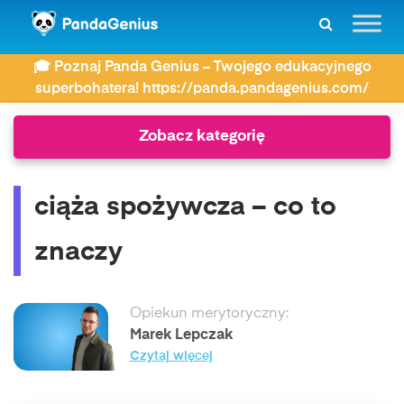
ZDAY
Co to znaczy?
🎓 Poznaj Panda Genius – Twojego edukacyjnego
ciąża spożywcza – co to znaczy
superbohatera! https://panda.pandagenius.com/
Zobacz kategorię
ciąża spożywcza – co to
znaczy
Opiekun merytoryczny:
Marek Lepczak
Czytaj więcej