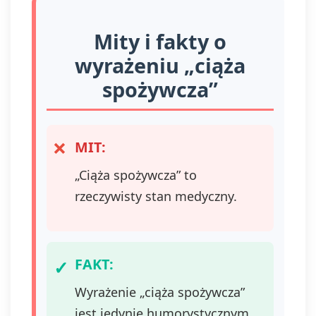
zgodność z
prawem
Mity i fakty o
przetwarzania,
którego dokonano
wyrażeniu „ciąża
na podstawie zgody
spożywcza”
przed jej
wycofaniem.
Wycofanie zgody
jest możliwe
MIT:
poprzez kontakt z
Administratorem na
„Ciąża spożywcza” to
adres e-mail:
admin@dyktanda.pl
rzeczywisty stan medyczny.
lub naciśniecie
przycisku "wypisz
się" znajdującego
się w
FAKT:
wiadomościach e-
mail od nas.
Wyrażenie „ciąża spożywcza”
jest jedynie humorystycznym