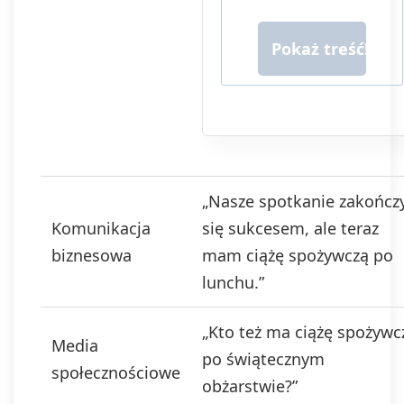
ofert handlowych
lub/ i reklamowych
za pośrednictwem
komunikacji e-mail i
telefonicznej.
Podanie danych
jest dobrowolne,
ale niezbędne do
otrzymywania
newslettera lub/i
„Nasze spotkanie zakończ
ofert. Podstawa
prawna
Komunikacja
się sukcesem, ale teraz
przetwarzania
biznesowa
mam ciążę spożywczą po
danych to
wyrażenie zgody,
lunchu.”
zgodnie z art. 6 ust.
1 lit. a. RODO.
„Kto też ma ciążę spożywc
Twoje dane będą
Media
przechowywane o
po świątecznym
społecznościowe
momentu
obżarstwie?”
wycofania zgody.