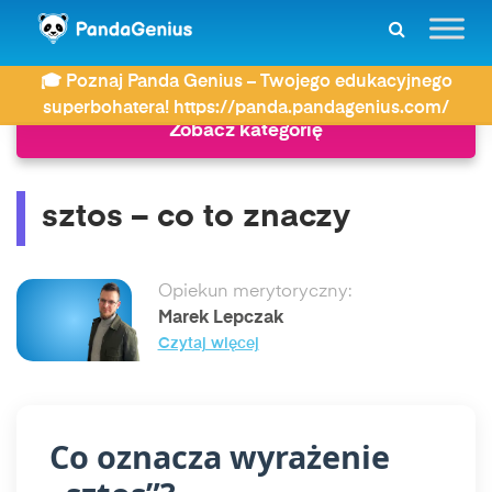
ZDAY
Co to znaczy?
sztos – co to znaczy
🎓 Poznaj Panda Genius – Twojego edukacyjnego
superbohatera! https://panda.pandagenius.com/
Zobacz kategorię
sztos – co to znaczy
Opiekun merytoryczny:
Marek Lepczak
Czytaj więcej
Co oznacza wyrażenie