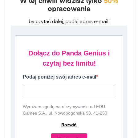
W tej chwili widzisz tylko
50%
opracowania
by czytać dalej, podaj adres e-mail!
Dołącz do Panda Genius i
czytaj bez limitu!
Podaj poniżej swój adres e-mail
Wyrażam zgodę na otrzymywanie od EDU
Games S.A., ul. Nowopogońska 98, 41-250
Czeladź, NIP: 6252475036, KRS: 0000861152,
Rozwiń
REGON: 387109330 (dalej jako
"Administrator") newslettera, czyli informacji o