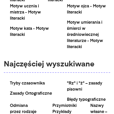
literacki
literacki
Motyw ucznia i
Motyw ojca - Motyw
mistrza - Motyw
literacki
literacki
Motyw umierania i
Motyw kata - Motyw
śmierci w
literacki
średniowiecznej
literaturze - Motyw
literacki
Najczęściej wyszukiwane
Tryby czasownika
"Rz" i "ż" – zasady
pisowni
Zasady Ortograficzne
Błędy typograficzne
Odmiana
Przymiotniki
Nazwy
przez rodzaje
Przykłady
własne –