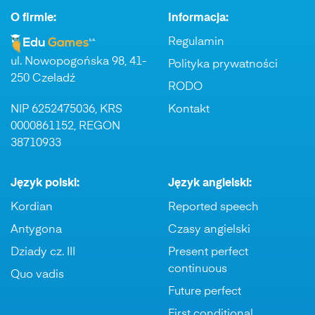
O firmie:
Informacja:
Regulamin
ul. Nowopogońska 98, 41-
Polityka prywatności
250 Czeladź
RODO
NIP 6252475036, KRS
Kontakt
0000861152, REGON
38710933
Język polski:
Język angielski:
Kordian
Reported speech
Antygona
Czasy angielski
Dziady cz. III
Present perfect
continuous
Quo vadis
Future perfect
First conditional