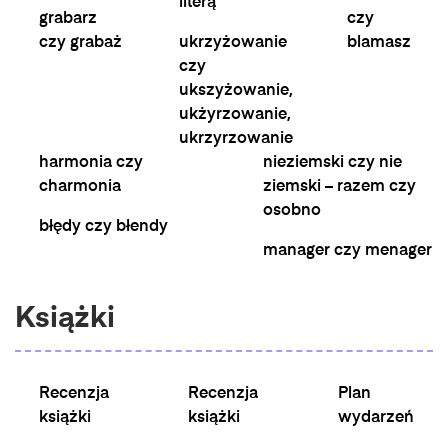
literą
grabarz
czy
czy grabaż
ukrzyżowanie
blamasz
czy
ukszyżowanie,
ukżyrzowanie,
ukrzyrzowanie
harmonia czy
nieziemski czy nie
charmonia
ziemski – razem czy
osobno
błędy czy błendy
manager czy menager
Książki
Recenzja
Recenzja
Plan
książki
książki
wydarzeń