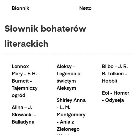
Błonnik
Netto
Słownik bohaterów
literackich
Lennox
Aleksy -
Bilbo - J. R.
Mary - F. H.
Legenda o
R. Tolkien -
Burnett -
świętym
Hobbit
Tajemniczy
Aleksym
Eol - Homer
ogród
Shirley Anna
- Odyseja
Alina – J.
- L. M.
Słowacki –
Montgomery
Balladyna
- Ania z
Zielonego