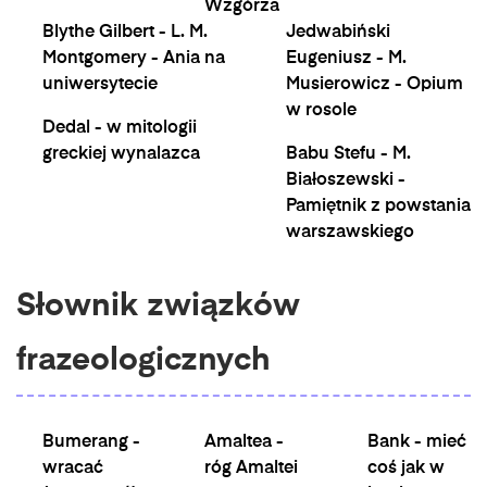
Wzgórza
Blythe Gilbert - L. M.
Jedwabiński
Montgomery - Ania na
Eugeniusz - M.
uniwersytecie
Musierowicz - Opium
w rosole
Dedal - w mitologii
greckiej wynalazca
Babu Stefu - M.
Białoszewski -
Pamiętnik z powstania
warszawskiego
Słownik związków
frazeologicznych
Bumerang -
Amaltea -
Bank - mieć
wracać
róg Amaltei
coś jak w