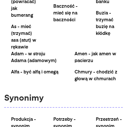
(powracać)
banku
Baczność -
jak
mieć się na
Buzia -
bumerang
baczności
trzymać
As - mieć
buzię na
(trzymać)
kłódkę
asa (atut) w
rękawie
Adam - w stroju
Amen - jak amen w
Adama (adamowym)
pacierzu
Alfa - być alfą i omegą
Chmury - chodzić z
głową w chmurach
Synonimy
Produkcja -
Potrzeby -
Przestrzeń -
synonim
synonim
synonim