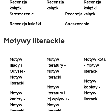
Recenzja
Recenzja
Recenzja
książki
książki
książki
Streszczenie
Recenzja książki
Recenzja książki
Streszczenie
Motywy literackie
Motyw
Motyw
Motyw kota
Iliady i
literatury -
- Motyw
Odysei -
Motyw
literacki
Motyw
literacki
Motyw
literacki
Motyw
kobiety -
Motyw
literatury i
Motyw
kariery -
jej wpływu -
literacki
Motyw
Motyw