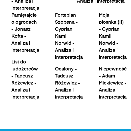
- Analiza i
Analiza i interpretacja
interpretacja
Pamiętajcie
Fortepian
Moja
o ogrodach
Szopena -
piosnka (II)
- Jonasz
Cyprian
- Cyprian
Kofta -
Kamil
Kamil
Analiza i
Norwid -
Norwid -
interpretacja
Analiza i
Analiza i
interpretacja
interpretacja
List do
ludożerców
Ocalony -
Niepewność
- Tadeusz
Tadeusz
- Adam
Różewicz -
Różewicz -
Mickiewicz -
Analiza i
Analiza i
Analiza i
interpretacja
interpretacja
interpretacja