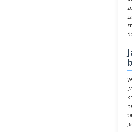
z
z
z
d
J
b
W
„
k
b
t
j