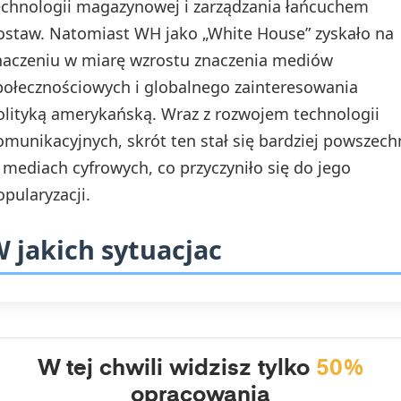
echnologii magazynowej i zarządzania łańcuchem
ostaw. Natomiast WH jako „White House” zyskało na
naczeniu w miarę wzrostu znaczenia mediów
połecznościowych i globalnego zainteresowania
olityką amerykańską. Wraz z rozwojem technologii
omunikacyjnych, skrót ten stał się bardziej powszech
 mediach cyfrowych, co przyczyniło się do jego
opularyzacji.
 jakich sytuacjac
W tej chwili widzisz tylko
50%
opracowania