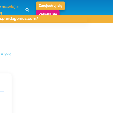
Zarejestruj się
zmawiaj z
ą
Zaloguj się
da.pandagenius.com/
 więcej