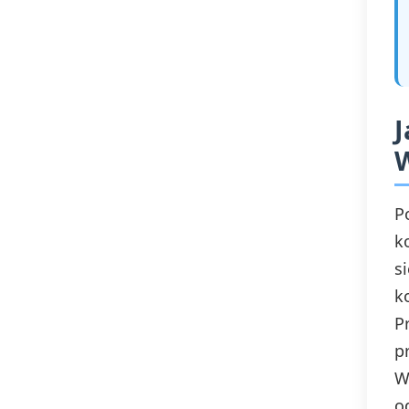
IRL – co to znaczy
J
P
k
s
k
P
p
W
o