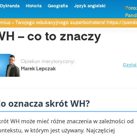
Dyktanda
Historia
Geografia
Język angielski
Poro
Pand
nius – Twojego edukacyjnego superbohatera! https://pan
H – co to znaczy
Opiekun merytoryczny:
Czytaj
Marek Lepczak
o oznacza skrót WH?
krót WH może mieć różne znaczenia w zależności od
ontekstu, w którym jest używany. Najczęściej