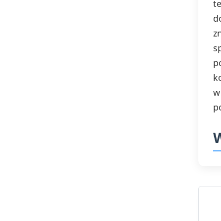
t
d
z
s
p
k
w
p
W