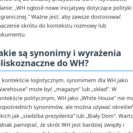
danie: „WH ogłosił nowe inicjatywy dotyczące polityki
agranicznej.” Ważne jest, aby zawsze dostosować
naczenie skrótu do kontekstu rozmowy lub
okumentu.
akie są synonimy i wyrażenia
liskoznaczne do WH?
 kontekście logistycznym, synonimem dla WH jako
Warehouse” może być „magazyn” lub „skład”. W
ontekście politycznym, WH jako „White House” nie m
ezpośrednich synonimów, ale można używać określe
akich jak „siedziba prezydenta” lub „Biały Dom”. Wart
ednak pamiętać, że skrót WH jest bardziej zwięzły i