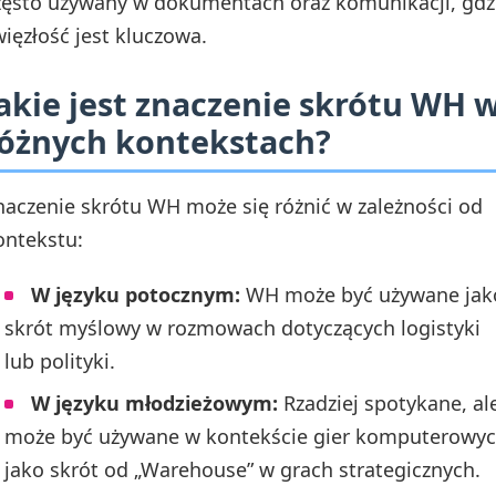
zęsto używany w dokumentach oraz komunikacji, gdz
więzłość jest kluczowa.
akie jest znaczenie skrótu WH 
óżnych kontekstach?
naczenie skrótu WH może się różnić w zależności od
ontekstu:
W języku potocznym:
WH może być używane jak
skrót myślowy w rozmowach dotyczących logistyki
lub polityki.
W języku młodzieżowym:
Rzadziej spotykane, al
może być używane w kontekście gier komputerowy
jako skrót od „Warehouse” w grach strategicznych.