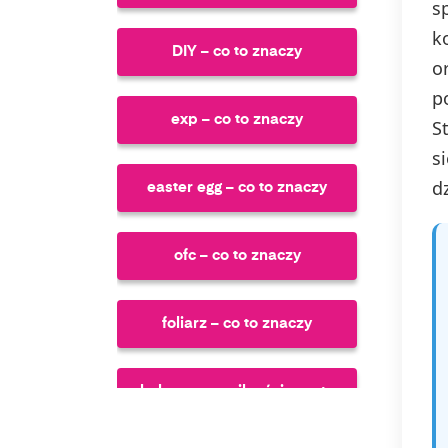
s
k
DIY – co to znaczy
o
p
exp – co to znaczy
S
s
d
easter egg – co to znaczy
ofc – co to znaczy
foliarz – co to znaczy
kołczan prawilności – co to
znaczy