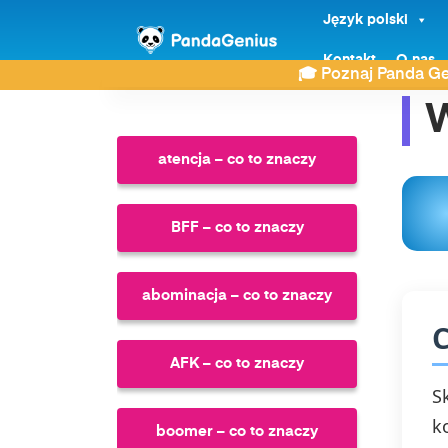
Język polski
ZDAY
Co to znaczy?
WH – co to znaczy
Kontakt
O nas
🎓 Poznaj Panda Ge
W
atencja – co to znaczy
BFF – co to znaczy
abominacja – co to znaczy
C
AFK – co to znaczy
S
k
boomer – co to znaczy