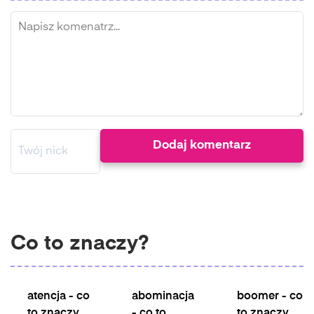
Co to znaczy?
atencja - co
abominacja
boomer - co
to znaczy
- co to
to znaczy