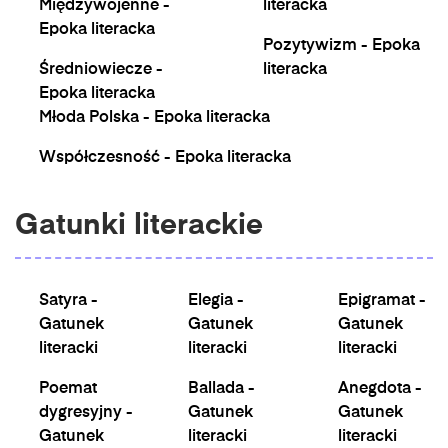
Międzywojenne -
literacka
Epoka literacka
Pozytywizm - Epoka
Średniowiecze -
literacka
Epoka literacka
Młoda Polska - Epoka literacka
Współczesność - Epoka literacka
Gatunki literackie
Satyra -
Elegia -
Epigramat -
Gatunek
Gatunek
Gatunek
literacki
literacki
literacki
Poemat
Ballada -
Anegdota -
dygresyjny -
Gatunek
Gatunek
Gatunek
literacki
literacki