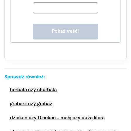
ust. 1 lit. a. RODO. Twoje dane będą
przechowywane o momentu wycofania zgody.
Masz prawo do dostępu do swoich danych, ich
sprostowania, usunięcia, ograniczenia
przetwarzania, prawo do przenoszenia danych,
prawo do wniesienia sprzeciwu wobec
przetwarzania, a także prawo do wniesienia
skargi do organu nadzorczego. Masz prawo
wycofać swoją zgodę w dowolnym momencie,
bez wpływu na zgodność z prawem
przetwarzania, którego dokonano na podstawie
zgody przed jej wycofaniem. Wycofanie zgody
Sprawdź również:
jest możliwe poprzez kontakt z Administratorem
na adres e-mail:
admin@dyktanda.pl
lub
herbata czy cherbata
naciśniecie przycisku "wypisz się" znajdującego
się w wiadomościach e-mail od nas.
grabarz czy grabaż
dziekan czy Dziekan – małą czy dużą literą