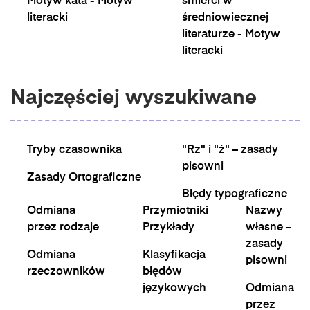
Motyw kata - Motyw
śmierci w
literacki
średniowiecznej
literaturze - Motyw
literacki
Najczęściej wyszukiwane
Tryby czasownika
"Rz" i "ż" – zasady
pisowni
Zasady Ortograficzne
Błędy typograficzne
Odmiana
Przymiotniki
Nazwy
przez rodzaje
Przykłady
własne –
zasady
Odmiana
Klasyfikacja
pisowni
rzeczowników
błędów
językowych
Odmiana
przez