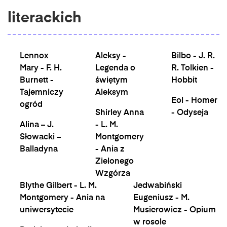
literackich
Lennox
Aleksy -
Bilbo - J. R.
Mary - F. H.
Legenda o
R. Tolkien -
Burnett -
świętym
Hobbit
Tajemniczy
Aleksym
Eol - Homer
ogród
Shirley Anna
- Odyseja
Alina – J.
- L. M.
Słowacki –
Montgomery
Balladyna
- Ania z
Zielonego
Wzgórza
Blythe Gilbert - L. M.
Jedwabiński
Montgomery - Ania na
Eugeniusz - M.
uniwersytecie
Musierowicz - Opium
w rosole