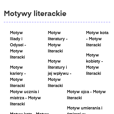
Motywy literackie
Motyw
Motyw
Motyw kota
Iliady i
literatury -
- Motyw
Odysei -
Motyw
literacki
Motyw
literacki
Motyw
literacki
Motyw
kobiety -
Motyw
literatury i
Motyw
kariery -
jej wpływu -
literacki
Motyw
Motyw
literacki
literacki
Motyw ucznia i
Motyw ojca - Motyw
mistrza - Motyw
literacki
literacki
Motyw umierania i