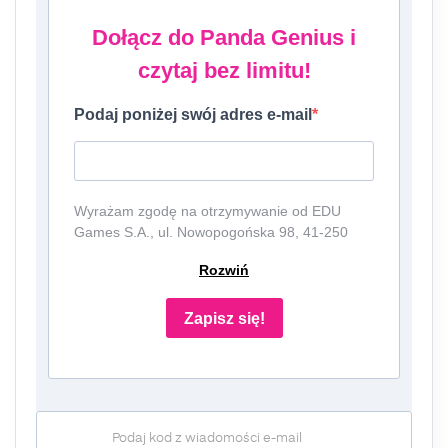
Dołącz do Panda Genius i
czytaj bez limitu!
Podaj poniżej swój adres e-mail
Wyrażam zgodę na otrzymywanie od EDU
Games S.A., ul. Nowopogońska 98, 41-250
Czeladź, NIP: 6252475036, KRS: 0000861152,
Rozwiń
REGON: 387109330 (dalej jako
"Administrator") newslettera, czyli informacji o
tematyce związanej z edukacją i szkolnictwem
Zapisz się!
oraz ofert handlowych lub/ i reklamowych za
pośrednictwem komunikacji e-mail i
telefonicznej. Podanie danych jest dobrowolne,
ale niezbędne do otrzymywania newslettera
lub/i ofert. Podstawa prawna przetwarzania
Podaj kod z wiadomości e-mail
danych to wyrażenie zgody, zgodnie z art. 6