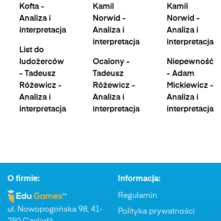
Kofta -
Kamil
Kamil
Analiza i
Norwid -
Norwid -
interpretacja
Analiza i
Analiza i
interpretacja
interpretacja
List do
ludożerców
Ocalony -
Niepewność
- Tadeusz
Tadeusz
- Adam
Różewicz -
Różewicz -
Mickiewicz -
Analiza i
Analiza i
Analiza i
interpretacja
interpretacja
interpretacja
O firmie:
Informacja:
Regulamin
ul. Nowopogońska 98, 41-
Polityka prywatności