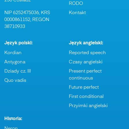
250 Czeladź
RODO
NIP 6252475036, KRS
Kontakt
0000861152, REGON
38710933
Język polski:
Język angielski:
Kordian
Reported speech
Antygona
Czasy angielski
Dziady cz. III
Present perfect
continuous
Quo vadis
Future perfect
First conditional
Przyimki angielski
Historia:
Neron