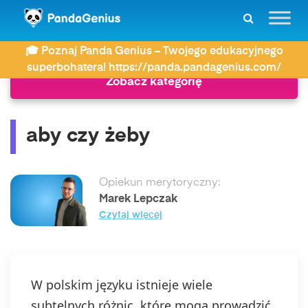
ZDAY
Jak się pisze?
aby czy żeby
🎓 Poznaj Panda Genius – Twojego edukacyjnego
superbohatera! https://panda.pandagenius.com/
Zobacz kategorię
aby czy żeby
Opiekun merytoryczny:
Marek Lepczak
Czytaj więcej
W polskim języku istnieje wiele
subtelnych różnic, które mogą prowadzić