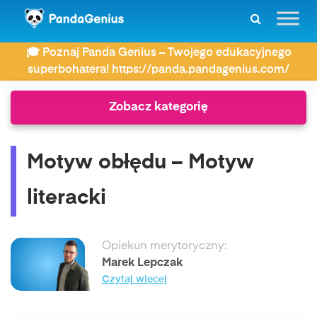
ZDAY
Motywy literackie
🎓 Poznaj Panda Genius – Twojego edukacyjnego
Motyw obłędu – Motyw literacki
superbohatera! https://panda.pandagenius.com/
Zobacz kategorię
Motyw obłędu – Motyw
literacki
Opiekun merytoryczny:
Marek Lepczak
Czytaj więcej