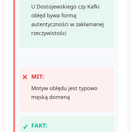
wycofaniem.
U Dostojewskiego czy Kafki
Wycofanie zgody
obłęd bywa formą
jest możliwe
poprzez kontakt z
autentyczności w zakłamanej
Administratorem na
rzeczywistości
adres e-mail:
admin@dyktanda.pl
lub naciśniecie
przycisku "wypisz
się" znajdującego
się w
wiadomościach e-
MIT:
mail od nas.
Motyw obłędu jest typowo
męską domeną
FAKT: