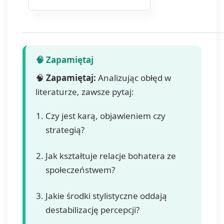
jest dobrowolne,
ale niezbędne do
otrzymywania
newslettera lub/i
ofert. Podstawa
prawna
przetwarzania
🧠
Zapamiętaj:
Analizując obłęd w
danych to
wyrażenie zgody,
literaturze, zawsze pytaj:
zgodnie z art. 6 ust.
1 lit. a. RODO.
Czy jest karą, objawieniem czy
Twoje dane będą
strategią?
przechowywane o
momentu
wycofania zgody.
Jak kształtuje relacje bohatera ze
Masz prawo do
społeczeństwem?
dostępu do swoich
danych, ich
sprostowania,
Jakie środki stylistyczne oddają
usunięcia,
destabilizację percepcji?
ograniczenia
przetwarzania,