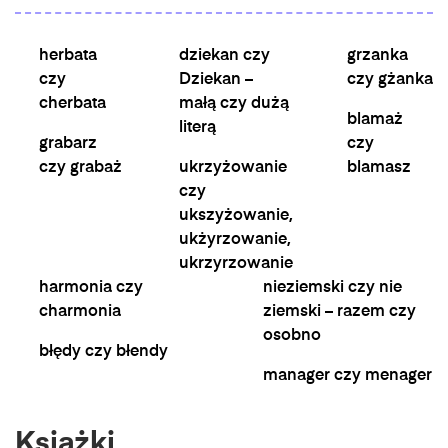
herbata
dziekan czy
grzanka
czy
Dziekan –
czy gżanka
cherbata
małą czy dużą
blamaż
literą
grabarz
czy
czy grabaż
ukrzyżowanie
blamasz
czy
ukszyżowanie,
ukżyrzowanie,
ukrzyrzowanie
harmonia czy
nieziemski czy nie
charmonia
ziemski – razem czy
osobno
błędy czy błendy
manager czy menager
Książki