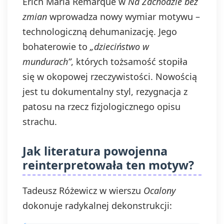
Erich Maria Remarque w
Na Zachodzie bez
zmian
wprowadza nowy wymiar motywu –
technologiczną dehumanizację. Jego
bohaterowie to
„dzieciństwo w
mundurach”
, których tożsamość stopiła
się w okopowej rzeczywistości. Nowością
jest tu dokumentalny styl, rezygnacja z
patosu na rzecz fizjologicznego opisu
strachu.
Jak literatura powojenna
reinterpretowała ten motyw?
Tadeusz Różewicz w wierszu
Ocalony
dokonuje radykalnej dekonstrukcji: