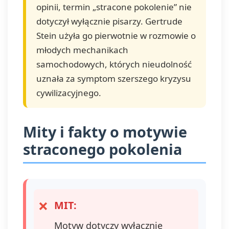
wy
opinii, termin „stracone pokolenie” nie
zg
dotyczył wyłącznie pisarzy. Gertrude
1 
Stein użyła go pierwotnie w rozmowie o
Tw
pr
młodych mechanikach
m
samochodowych, których nieudolność
wy
uznała za symptom szerszego kryzysu
Ma
do
cywilizacyjnego.
da
sp
us
Mity i fakty o motywie
og
pr
straconego pokolenia
pr
pr
da
wn
sp
MIT:
pr
ta
Motyw dotyczy wyłącznie
wn