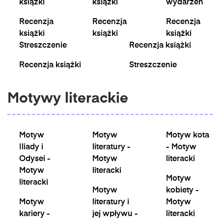
książki
książki
wydarzeń
Recenzja
Recenzja
Recenzja
książki
książki
książki
Streszczenie
Recenzja książki
Recenzja książki
Streszczenie
Motywy literackie
Motyw
Motyw
Motyw kota
Iliady i
literatury -
- Motyw
Odysei -
Motyw
literacki
Motyw
literacki
Motyw
literacki
Motyw
kobiety -
Motyw
literatury i
Motyw
kariery -
jej wpływu -
literacki