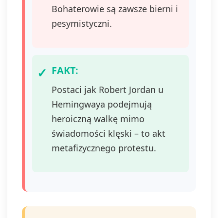
pr
Bohaterowie są zawsze bierni i
si
pesymistyczni.
si
wi
ma
FAKT:
Postaci jak Robert Jordan u
Hemingwaya podejmują
heroiczną walkę mimo
świadomości klęski – to akt
metafizycznego protestu.