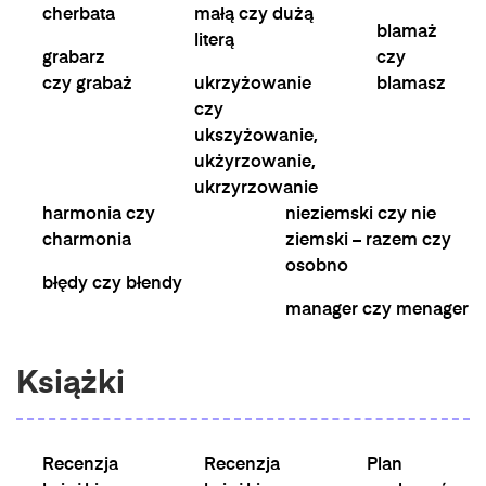
cherbata
małą czy dużą
blamaż
literą
grabarz
czy
czy grabaż
ukrzyżowanie
blamasz
czy
ukszyżowanie,
ukżyrzowanie,
ukrzyrzowanie
harmonia czy
nieziemski czy nie
charmonia
ziemski – razem czy
osobno
błędy czy błendy
manager czy menager
Książki
Recenzja
Recenzja
Plan