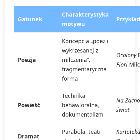
Charakterystyka
Gatunek
Przykła
motywu
Koncepcja „poezji
wykrzesanej z
Ocalony
R
Poezja
milczenia”,
Fiori
Miło
fragmentaryczna
forma
Technika
Na Zacho
Powieść
behawioralna,
świat
dokumentalizm
Parabola, teatr
Kartotek
Dramat