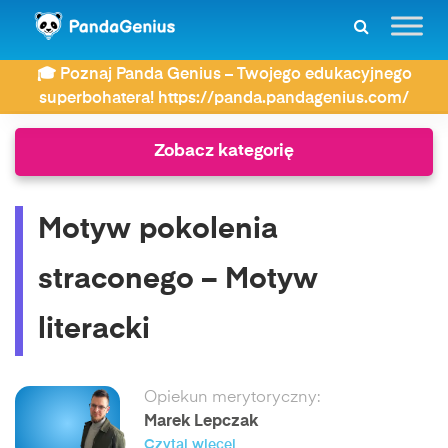
ZDAY
Motywy literackie
🎓 Poznaj Panda Genius – Twojego edukacyjnego
Motyw pokolenia straconego – Motyw literacki
superbohatera! https://panda.pandagenius.com/
Zobacz kategorię
Motyw pokolenia
straconego – Motyw
literacki
Opiekun merytoryczny:
Marek Lepczak
Czytaj więcej