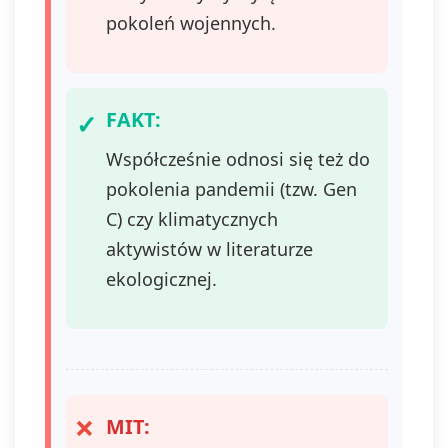
do
pokoleń wojennych.
na
pr
sw
do
FAKT:
mo
wp
Współcześnie odnosi się też do
zg
pokolenia pandemii (tzw. Gen
pr
pr
C) czy klimatycznych
kt
aktywistów w literaturze
na
pr
ekologicznej.
wy
Wy
je
po
Ad
ad
ad
MIT:
lu