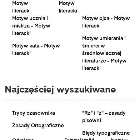
Motyw
Motyw
literacki
literacki
Motyw ucznia i
Motyw ojca - Motyw
mistrza - Motyw
literacki
literacki
Motyw umierania i
Motyw kata - Motyw
śmierci w
literacki
średniowiecznej
literaturze - Motyw
literacki
Najczęściej wyszukiwane
Tryby czasownika
"Rz" i "ż" – zasady
pisowni
Zasady Ortograficzne
Błędy typograficzne