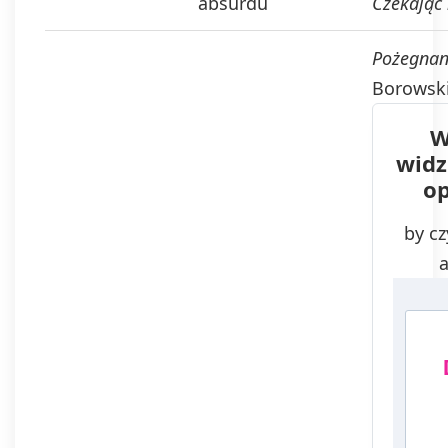
absurdu
Czekając
Pożegnan
Borowsk
W
widz
o
by cz
a