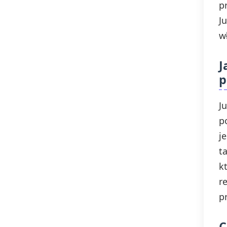
p
J
w
J
p
J
p
j
t
k
r
p
C