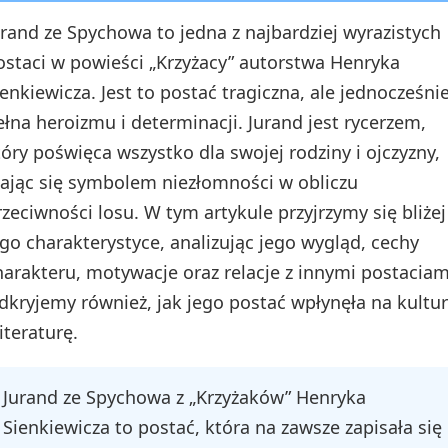
urand ze Spychowa to jedna z najbardziej wyrazistych
ostaci w powieści „Krzyżacy” autorstwa Henryka
ienkiewicza. Jest to postać tragiczna, ale jednocześni
ełna heroizmu i determinacji. Jurand jest rycerzem,
tóry poświęca wszystko dla swojej rodziny i ojczyzny,
tając się symbolem niezłomności w obliczu
rzeciwności losu. W tym artykule przyjrzymy się bliżej
ego charakterystyce, analizując jego wygląd, cechy
harakteru, motywacje oraz relacje z innymi postaciam
dkryjemy również, jak jego postać wpłynęła na kultu
literaturę.
Jurand ze Spychowa z „Krzyżaków” Henryka
Sienkiewicza to postać, która na zawsze zapisała się