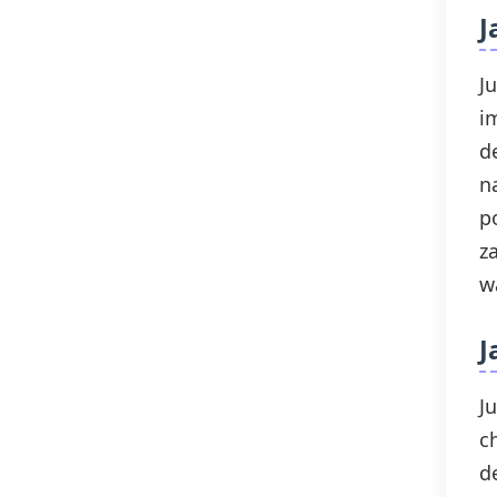
J
J
i
d
n
p
z
w
J
J
c
d