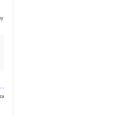
ny
za