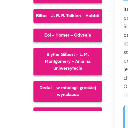
J
Bilbo – J. R. R. Tolkien – Hobbit
p
S
p
Eol – Homer – Odyseja
k
s
Blythe Gilbert – L. M.
p
Montgomery – Ania na
j
uniwersytecie
c
O
Dedal – w mitologii greckiej
i 
wynalazca
Jedwabiński Eugeniusz – M.
Musierowicz – Opium w rosole