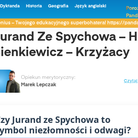
Dyktanda
Historia
Geografia
Język angielski
Poro
Pand
 Ze Spychowa – H. Sienkiewicz – Krzyżacy
nius – Twojego edukacyjnego superbohatera! https://pan
urand Ze Spychowa – H
ienkiewicz – Krzyżacy
Opiekun merytoryczny:
Czytaj
Marek Lepczak
zy Jurand ze Spychowa to
ymbol niezłomności i odwagi?