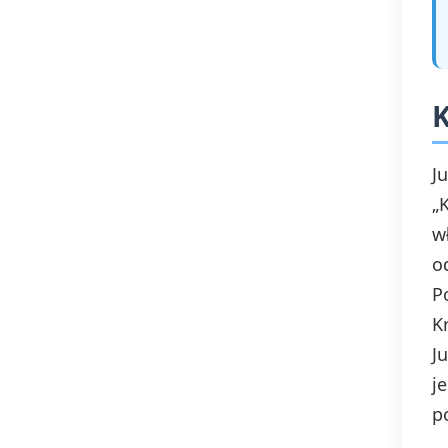
Babu Stefu – M. Białoszewski –
Pamiętnik z powstania
warszawskiego
K
Hefajstos – w mitologii greckiej
J
boski kowal
„
w
Adam I Ewa – Biblia
o
P
K
J
j
p