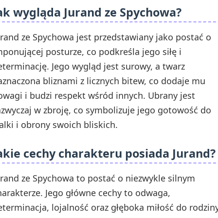
ak wygląda Jurand ze Spychowa?
urand ze Spychowa jest przedstawiany jako postać o
mponującej posturze, co podkreśla jego siłę i
eterminację. Jego wygląd jest surowy, a twarz
aznaczona bliznami z licznych bitew, co dodaje mu
owagi i budzi respekt wśród innych. Ubrany jest
azwyczaj w zbroję, co symbolizuje jego gotowość do
alki i obrony swoich bliskich.
akie cechy charakteru posiada Jurand?
urand ze Spychowa to postać o niezwykle silnym
harakterze. Jego główne cechy to odwaga,
eterminacja, lojalność oraz głęboka miłość do rodziny