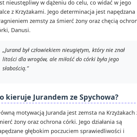
est nieustępliwy w dążeniu do celu, co widać w jego
alce z Krzyżakami. Jego determinacja jest napędzana
ragnieniem zemsty za śmierć żony oraz chęcią ochro
órki, Danusi.
„Jurand był człowiekiem nieugiętym, który nie znał
litości dla wrogów, ale miłość do córki była jego
słabością.”
o kieruje Jurandem ze Spychowa?
łówną motywacją Juranda jest zemsta na Krzyżakach 
mierć żony oraz ochrona córki. Jego działania są
apędzane głębokim poczuciem sprawiedliwości i