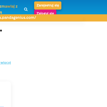
Zarejestruj się
zmawiaj z
ą
Zaloguj się
da.pandagenius.com/
.
 więcej