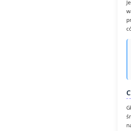
J
w
p
c
C
G
ś
n