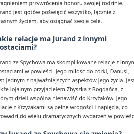
ragnieniem przywrócenia honoru swojej rodzinie.
urand jest gotów poświęcić wszystko, łącznie z
łasnym życiem, aby osiągnąć swoje cele.
akie relacje ma Jurand z innymi
ostaciami?
urand ze Spychowa ma skomplikowane relacje z inny
ostaciami w powieści. Jego miłość do córki, Danusi,
est jednym z najważniejszych aspektów jego życia. Jes
akże lojalnym przyjacielem Zbyszka z Bogdańca, z
tórym dzieli wspólną nienawiść do Krzyżaków. Jego
elacje z Krzyżakami są pełne wrogości i napięcia, co
rowadzi do wielu dramatycznych wydarzeń w powieśc
zy Jurand ze Spychowa się zmienia?