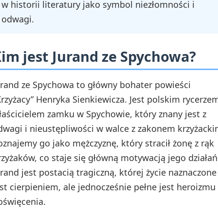
w historii literatury jako symbol niezłomności i
odwagi.
im jest Jurand ze Spychowa?
urand ze Spychowa to główny bohater powieści
Krzyżacy” Henryka Sienkiewicza. Jest polskim rycerze
łaścicielem zamku w Spychowie, który znany jest z
dwagi i nieustępliwości w walce z zakonem krzyżacki
oznajemy go jako mężczyznę, który stracił żonę z rąk
rzyżaków, co staje się główną motywacją jego działań
urand jest postacią tragiczną, której życie naznaczone
est cierpieniem, ale jednocześnie pełne jest heroizmu 
oświęcenia.