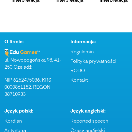
interpretacja
interpretacja
interpretacja
O firmie:
Informacja:
Regulamin
ul. Nowopogońska 98, 41-
Polityka prywatności
250 Czeladź
RODO
NIP 6252475036, KRS
Kontakt
0000861152, REGON
38710933
Język polski:
Język angielski:
Kordian
Reported speech
Antygona
Czasy angielski