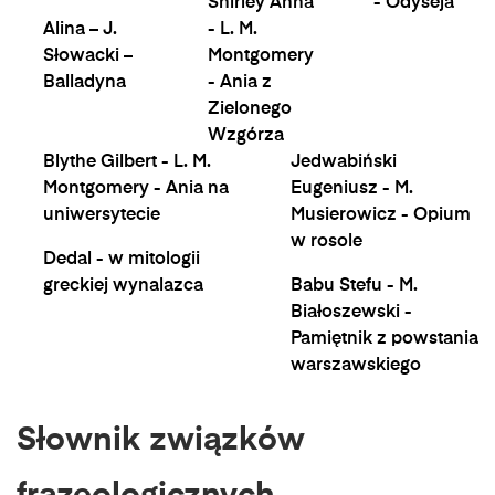
Shirley Anna
- Odyseja
Alina – J.
- L. M.
Słowacki –
Montgomery
Balladyna
- Ania z
Zielonego
Wzgórza
Blythe Gilbert - L. M.
Jedwabiński
Montgomery - Ania na
Eugeniusz - M.
uniwersytecie
Musierowicz - Opium
w rosole
Dedal - w mitologii
greckiej wynalazca
Babu Stefu - M.
Białoszewski -
Pamiętnik z powstania
warszawskiego
Słownik związków