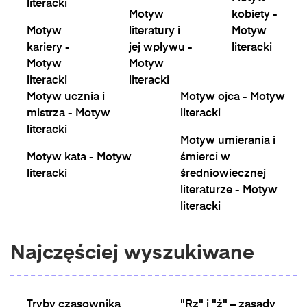
literacki
Motyw
kobiety -
Motyw
literatury i
Motyw
kariery -
jej wpływu -
literacki
Motyw
Motyw
literacki
literacki
Motyw ucznia i
Motyw ojca - Motyw
mistrza - Motyw
literacki
literacki
Motyw umierania i
Motyw kata - Motyw
śmierci w
literacki
średniowiecznej
literaturze - Motyw
literacki
Najczęściej wyszukiwane
Tryby czasownika
"Rz" i "ż" – zasady