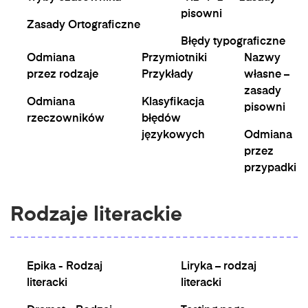
pisowni
Zasady Ortograficzne
Błędy typograficzne
Odmiana
Przymiotniki
Nazwy
przez rodzaje
Przykłady
własne –
zasady
Odmiana
Klasyfikacja
pisowni
rzeczowników
błędów
językowych
Odmiana
przez
przypadki
Rodzaje literackie
Epika - Rodzaj
Liryka – rodzaj
literacki
literacki