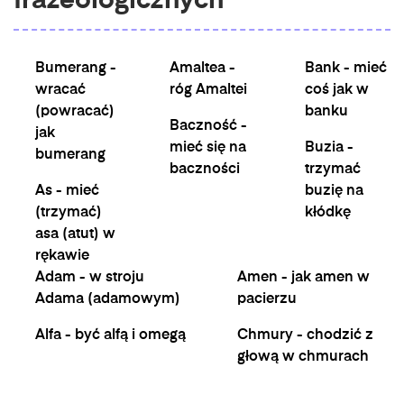
frazeologicznych
Bumerang -
Amaltea -
Bank - mieć
wracać
róg Amaltei
coś jak w
(powracać)
banku
Baczność -
jak
mieć się na
Buzia -
bumerang
baczności
trzymać
As - mieć
buzię na
(trzymać)
kłódkę
asa (atut) w
rękawie
Adam - w stroju
Amen - jak amen w
Adama (adamowym)
pacierzu
Alfa - być alfą i omegą
Chmury - chodzić z
głową w chmurach