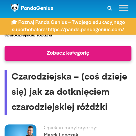
ZDAY
Słownik związków frazeologicznych
🎓 Poznaj Panda Genius – Twojego edukacyjnego
Czarodziejska – (coś dzieje się) jak za dotknięciem
superbohatera! https://panda.pandagenius.com/
czarodziejskiej różdżki
Zobacz kategorię
Czarodziejska – (coś dzieje
się) jak za dotknięciem
czarodziejskiej różdżki
Opiekun merytoryczny:
Marek Lepczak