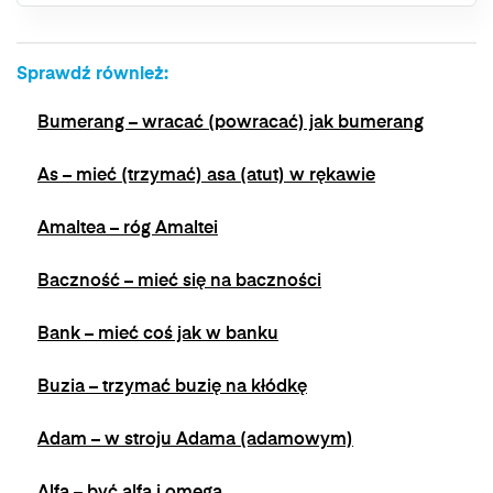
bez wpływu na zgodność z prawem
przetwarzania, którego dokonano na podstawie
zgody przed jej wycofaniem. Wycofanie zgody
Sprawdź również:
jest możliwe poprzez kontakt z Administratorem
na adres e-mail:
admin@dyktanda.pl
lub
Bumerang – wracać (powracać) jak bumerang
naciśniecie przycisku "wypisz się" znajdującego
się w wiadomościach e-mail od nas.
As – mieć (trzymać) asa (atut) w rękawie
Amaltea – róg Amaltei
Baczność – mieć się na baczności
Bank – mieć coś jak w banku
Buzia – trzymać buzię na kłódkę
Adam – w stroju Adama (adamowym)