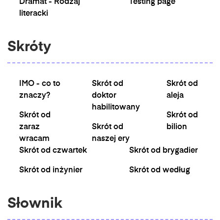
Dramat - Rodzaj
Testing page
literacki
Skróty
IMO - co to
Skrót od
Skrót od
znaczy?
doktor
aleja
habilitowany
Skrót od
Skrót od
zaraz
Skrót od
bilion
wracam
naszej ery
Skrót od czwartek
Skrót od brygadier
Skrót od inżynier
Skrót od według
Słownik