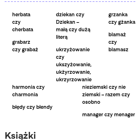
herbata
dziekan czy
grzanka
czy
Dziekan –
czy gżanka
cherbata
małą czy dużą
blamaż
literą
grabarz
czy
czy grabaż
ukrzyżowanie
blamasz
czy
ukszyżowanie,
ukżyrzowanie,
ukrzyrzowanie
harmonia czy
nieziemski czy nie
charmonia
ziemski – razem czy
osobno
błędy czy błendy
manager czy menager
Książki