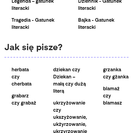
Legenda – gatunek
Dziennik - Gatunek
literacki
literacki
Tragedia - Gatunek
Bajka - Gatunek
literacki
literacki
Jak się pisze?
herbata
dziekan czy
grzanka
czy
Dziekan –
czy gżanka
cherbata
małą czy dużą
blamaż
literą
grabarz
czy
czy grabaż
ukrzyżowanie
blamasz
czy
ukszyżowanie,
ukżyrzowanie,
ukrzyrzowanie