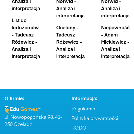
Analiza i
Norwid -
Norwid -
interpretacja
Analiza i
Analiza i
interpretacja
interpretacja
List do
ludożerców
Ocalony -
Niepewność
- Tadeusz
Tadeusz
- Adam
Różewicz -
Różewicz -
Mickiewicz -
Analiza i
Analiza i
Analiza i
interpretacja
interpretacja
interpretacja
O firmie:
Informacja:
Regulamin
ul. Nowopogońska 98, 41-
Polityka prywatności
250 Czeladź
RODO