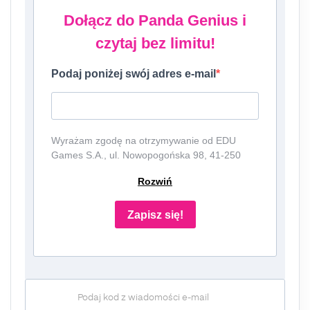
Dołącz do Panda Genius i
czytaj bez limitu!
Podaj poniżej swój adres e-mail
Wyrażam zgodę na otrzymywanie od EDU
Games S.A., ul. Nowopogońska 98, 41-250
Czeladź, NIP: 6252475036, KRS: 0000861152,
Rozwiń
REGON: 387109330 (dalej jako
"Administrator") newslettera, czyli informacji o
tematyce związanej z edukacją i szkolnictwem
Zapisz się!
oraz ofert handlowych lub/ i reklamowych za
pośrednictwem komunikacji e-mail i
telefonicznej. Podanie danych jest dobrowolne,
ale niezbędne do otrzymywania newslettera
lub/i ofert. Podstawa prawna przetwarzania
Podaj kod z wiadomości e-mail
danych to wyrażenie zgody, zgodnie z art. 6