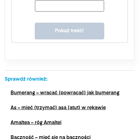
ust. 1 lit. a. RODO. Twoje dane będą
przechowywane o momentu wycofania zgody.
Masz prawo do dostępu do swoich danych, ich
sprostowania, usunięcia, ograniczenia
przetwarzania, prawo do przenoszenia danych,
prawo do wniesienia sprzeciwu wobec
przetwarzania, a także prawo do wniesienia
skargi do organu nadzorczego. Masz prawo
wycofać swoją zgodę w dowolnym momencie,
bez wpływu na zgodność z prawem
przetwarzania, którego dokonano na podstawie
zgody przed jej wycofaniem. Wycofanie zgody
Sprawdź również:
jest możliwe poprzez kontakt z Administratorem
na adres e-mail:
admin@dyktanda.pl
lub
Bumerang – wracać (powracać) jak bumerang
naciśniecie przycisku "wypisz się" znajdującego
się w wiadomościach e-mail od nas.
As – mieć (trzymać) asa (atut) w rękawie
Amaltea – róg Amaltei
Baczność – mieć się na baczności