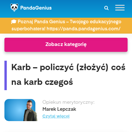
ZDAY
Słownik związków frazeologicznych
🎓 Poznaj Panda Genius – Twojego edukacyjnego
Karb – policzyć (złożyć) coś na karb czegoś
superbohatera! https://panda.pandagenius.com/
Zobacz kategorię
Karb – policzyć (złożyć) coś
na karb czegoś
Opiekun merytoryczny:
Marek Lepczak
Czytaj więcej