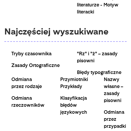
literaturze - Motyw
literacki
Najczęściej wyszukiwane
Tryby czasownika
"Rz" i "ż" – zasady
pisowni
Zasady Ortograficzne
Błędy typograficzne
Odmiana
Przymiotniki
Nazwy
przez rodzaje
Przykłady
własne –
zasady
Odmiana
Klasyfikacja
pisowni
rzeczowników
błędów
językowych
Odmiana
przez
przypadki