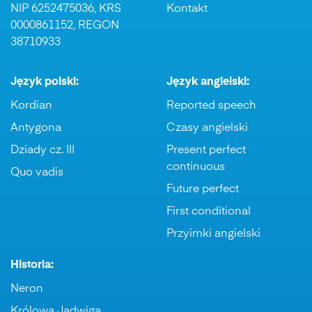
NIP 6252475036, KRS
Kontakt
0000861152, REGON
38710933
Język polski:
Język angielski:
Kordian
Reported speech
Antygona
Czasy angielski
Dziady cz. III
Present perfect
continuous
Quo vadis
Future perfect
First conditional
Przyimki angielski
Historia:
Neron
Królowa Jadwiga