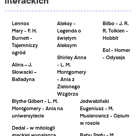
literackich
Lennox
Aleksy -
Bilbo - J. R.
Mary - F. H.
Legenda o
R. Tolkien -
Burnett -
świętym
Hobbit
Tajemniczy
Aleksym
Eol - Homer
ogród
Shirley Anna
- Odyseja
Alina – J.
- L. M.
Słowacki –
Montgomery
Balladyna
- Ania z
Zielonego
Wzgórza
Blythe Gilbert - L. M.
Jedwabiński
Montgomery - Ania na
Eugeniusz - M.
uniwersytecie
Musierowicz - Opium
w rosole
Dedal - w mitologii
greckiej wynalazca
Babu Stefu - M.