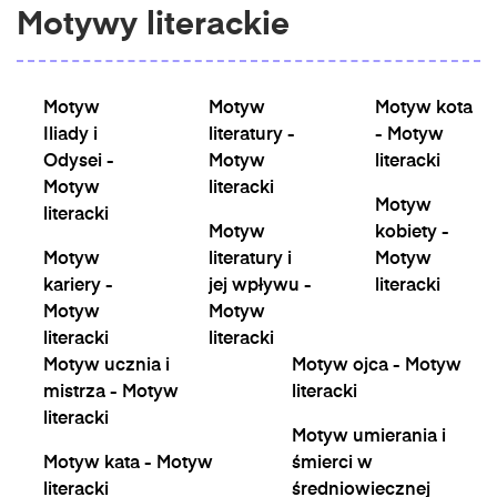
Motywy literackie
Motyw
Motyw
Motyw kota
Iliady i
literatury -
- Motyw
Odysei -
Motyw
literacki
Motyw
literacki
Motyw
literacki
Motyw
kobiety -
Motyw
literatury i
Motyw
kariery -
jej wpływu -
literacki
Motyw
Motyw
literacki
literacki
Motyw ucznia i
Motyw ojca - Motyw
mistrza - Motyw
literacki
literacki
Motyw umierania i
Motyw kata - Motyw
śmierci w
literacki
średniowiecznej