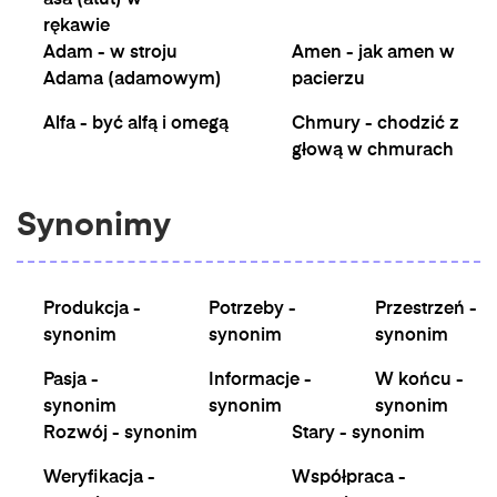
asa (atut) w
rękawie
Adam - w stroju
Amen - jak amen w
Adama (adamowym)
pacierzu
Alfa - być alfą i omegą
Chmury - chodzić z
głową w chmurach
Synonimy
Produkcja -
Potrzeby -
Przestrzeń -
synonim
synonim
synonim
Pasja -
Informacje -
W końcu -
synonim
synonim
synonim
Rozwój - synonim
Stary - synonim
Weryfikacja -
Współpraca -