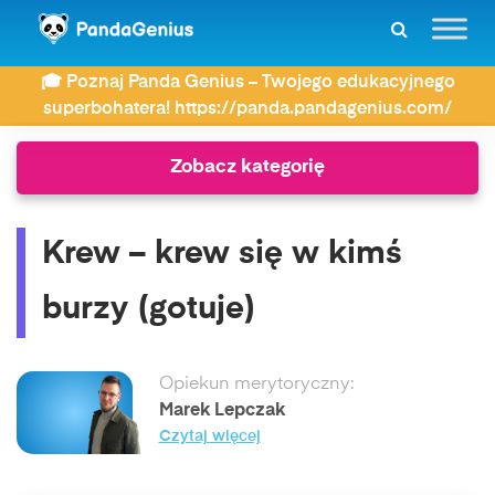
ZDAY
Słownik związków frazeologicznych
🎓 Poznaj Panda Genius – Twojego edukacyjnego
Krew – krew się w kimś burzy (gotuje)
superbohatera! https://panda.pandagenius.com/
Zobacz kategorię
Krew – krew się w kimś
burzy (gotuje)
Opiekun merytoryczny:
Marek Lepczak
Czytaj więcej