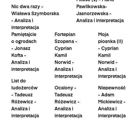
Miłość (1) - Maria
Nic dwa razy -
Pawlikowska-
Wisława Szymborska
Jasnorzewska -
- Analiza i
Analiza i interpretacja
interpretacja
Pamiętajcie
Fortepian
Moja
o ogrodach
Szopena -
piosnka (II)
- Jonasz
Cyprian
- Cyprian
Kofta -
Kamil
Kamil
Analiza i
Norwid -
Norwid -
interpretacja
Analiza i
Analiza i
interpretacja
interpretacja
List do
ludożerców
Ocalony -
Niepewność
- Tadeusz
Tadeusz
- Adam
Różewicz -
Różewicz -
Mickiewicz -
Analiza i
Analiza i
Analiza i
interpretacja
interpretacja
interpretacja