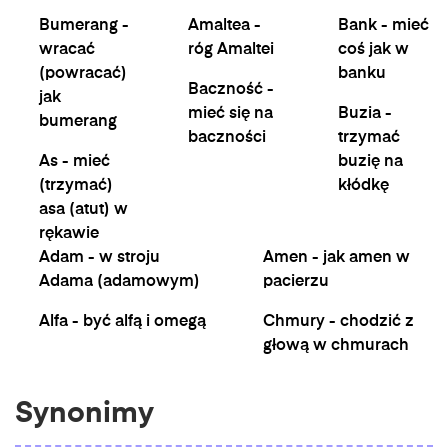
Bumerang -
Amaltea -
Bank - mieć
wracać
róg Amaltei
coś jak w
(powracać)
banku
Baczność -
jak
mieć się na
Buzia -
bumerang
baczności
trzymać
As - mieć
buzię na
(trzymać)
kłódkę
asa (atut) w
rękawie
Adam - w stroju
Amen - jak amen w
Adama (adamowym)
pacierzu
Alfa - być alfą i omegą
Chmury - chodzić z
głową w chmurach
Synonimy