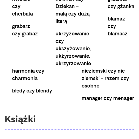
czy
Dziekan –
czy gżanka
cherbata
małą czy dużą
blamaż
literą
grabarz
czy
czy grabaż
ukrzyżowanie
blamasz
czy
ukszyżowanie,
ukżyrzowanie,
ukrzyrzowanie
harmonia czy
nieziemski czy nie
charmonia
ziemski – razem czy
osobno
błędy czy błendy
manager czy menager
Książki