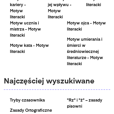
kariery -
jej wpływu -
literacki
Motyw
Motyw
literacki
literacki
Motyw ucznia i
Motyw ojca - Motyw
mistrza - Motyw
literacki
literacki
Motyw umierania i
Motyw kata - Motyw
śmierci w
literacki
średniowiecznej
literaturze - Motyw
literacki
Najczęściej wyszukiwane
Tryby czasownika
"Rz" i "ż" – zasady
pisowni
Zasady Ortograficzne