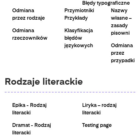
Błędy typograficzne
Odmiana
Przymiotniki
Nazwy
przez rodzaje
Przykłady
własne –
zasady
Odmiana
Klasyfikacja
pisowni
rzeczowników
błędów
językowych
Odmiana
przez
przypadki
Rodzaje literackie
Epika - Rodzaj
Liryka – rodzaj
literacki
literacki
Dramat - Rodzaj
Testing page
literacki