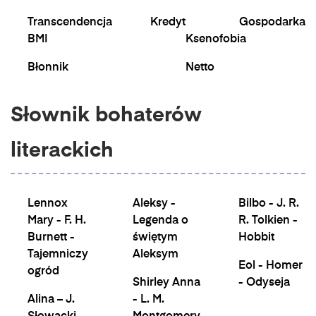
Transcendencja
Kredyt
Gospodarka
BMI
Ksenofobia
Błonnik
Netto
Słownik bohaterów
literackich
Lennox
Aleksy -
Bilbo - J. R.
Mary - F. H.
Legenda o
R. Tolkien -
Burnett -
świętym
Hobbit
Tajemniczy
Aleksym
Eol - Homer
ogród
Shirley Anna
- Odyseja
Alina – J.
- L. M.