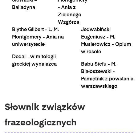
Słowacki –
Montgomery
Balladyna
- Ania z
Zielonego
Wzgórza
Blythe Gilbert - L. M.
Jedwabiński
Montgomery - Ania na
Eugeniusz - M.
uniwersytecie
Musierowicz - Opium
w rosole
Dedal - w mitologii
greckiej wynalazca
Babu Stefu - M.
Białoszewski -
Pamiętnik z powstania
warszawskiego
Słownik związków
frazeologicznych