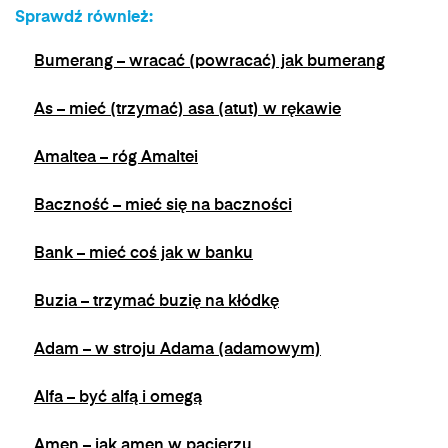
zgody przed jej wycofaniem. Wycofanie zgody
Sprawdź również:
jest możliwe poprzez kontakt z Administratorem
na adres e-mail:
admin@dyktanda.pl
lub
Bumerang – wracać (powracać) jak bumerang
naciśniecie przycisku "wypisz się" znajdującego
się w wiadomościach e-mail od nas.
As – mieć (trzymać) asa (atut) w rękawie
Amaltea – róg Amaltei
Baczność – mieć się na baczności
Bank – mieć coś jak w banku
Buzia – trzymać buzię na kłódkę
Adam – w stroju Adama (adamowym)
Alfa – być alfą i omegą
Amen – jak amen w pacierzu