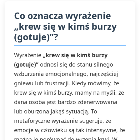
Co oznacza wyrażenie
„krew się w kimś burzy
(gotuje)”?
Wyrażenie
„krew się w kimś burzy
(gotuje)”
odnosi się do stanu silnego
wzburzenia emocjonalnego, najczęściej
gniewu lub frustracji. Kiedy mówimy, że
krew się w kimś burzy, mamy na myśli, że
dana osoba jest bardzo zdenerwowana
lub oburzona jakąś sytuacją. To
metaforyczne wyrażenie sugeruje, że
emocje w człowieku są tak intensywne, że
można je porównać do wrzenia krwi. W