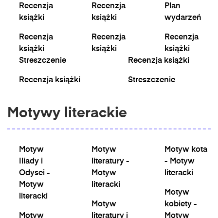
Recenzja
Recenzja
Plan
książki
książki
wydarzeń
Recenzja
Recenzja
Recenzja
książki
książki
książki
Streszczenie
Recenzja książki
Recenzja książki
Streszczenie
Motywy literackie
Motyw
Motyw
Motyw kota
Iliady i
literatury -
- Motyw
Odysei -
Motyw
literacki
Motyw
literacki
Motyw
literacki
Motyw
kobiety -
Motyw
literatury i
Motyw