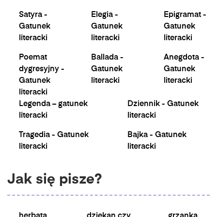
Satyra -
Elegia -
Epigramat -
Gatunek
Gatunek
Gatunek
literacki
literacki
literacki
Poemat
Ballada -
Anegdota -
dygresyjny -
Gatunek
Gatunek
Gatunek
literacki
literacki
literacki
Legenda – gatunek
Dziennik - Gatunek
literacki
literacki
Tragedia - Gatunek
Bajka - Gatunek
literacki
literacki
Jak się pisze?
herbata
dziekan czy
grzanka