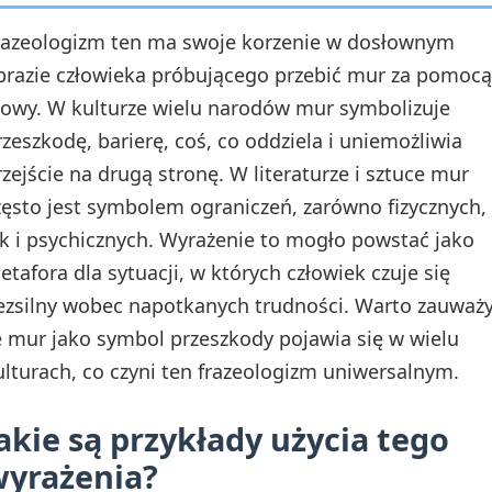
razeologizm ten ma swoje korzenie w dosłownym
brazie człowieka próbującego przebić mur za pomocą
łowy. W kulturze wielu narodów mur symbolizuje
rzeszkodę, barierę, coś, co oddziela i uniemożliwia
rzejście na drugą stronę. W literaturze i sztuce mur
zęsto jest symbolem ograniczeń, zarówno fizycznych,
ak i psychicznych. Wyrażenie to mogło powstać jako
etafora dla sytuacji, w których człowiek czuje się
ezsilny wobec napotkanych trudności. Warto zauważy
e mur jako symbol przeszkody pojawia się w wielu
ulturach, co czyni ten frazeologizm uniwersalnym.
akie są przykłady użycia tego
yrażenia?