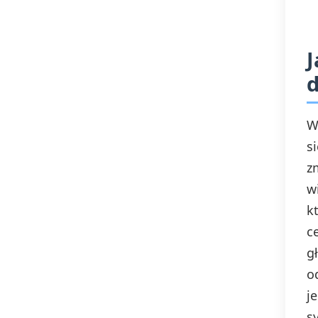
J
d
W
s
z
w
k
c
g
o
j
s