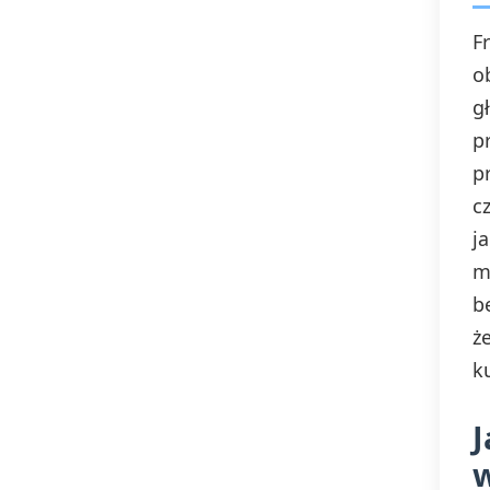
F
Annasz – chodzić od Annasza do
o
Kajfasza
g
p
p
Ariadna – nić Ariadny
c
j
m
b
ż
k
J
w