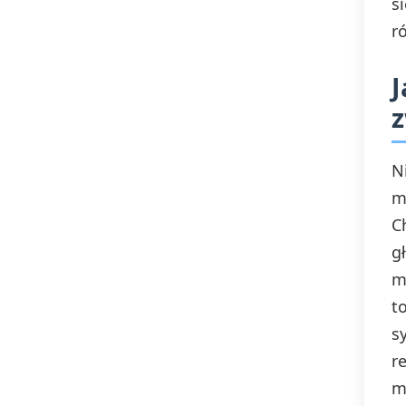
s
r
J
z
N
m
C
g
m
t
s
r
m