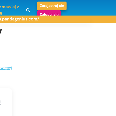
Zarejestruj się
zmawiaj z
ą
Zaloguj się
da.pandagenius.com/
w
 więcej
ą