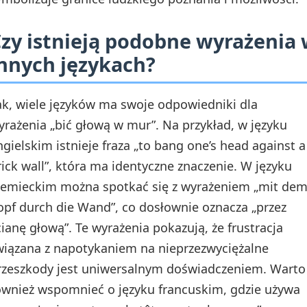
zy istnieją podobne wyrażenia
nnych językach?
ak, wiele języków ma swoje odpowiedniki dla
yrażenia „bić głową w mur”. Na przykład, w języku
ngielskim istnieje fraza „to bang one’s head against a
rick wall”, która ma identyczne znaczenie. W języku
iemieckim można spotkać się z wyrażeniem „mit de
opf durch die Wand”, co dosłownie oznacza „przez
cianę głową”. Te wyrażenia pokazują, że frustracja
wiązana z napotykaniem na nieprzezwyciężalne
rzeszkody jest uniwersalnym doświadczeniem. Warto
ównież wspomnieć o języku francuskim, gdzie używa