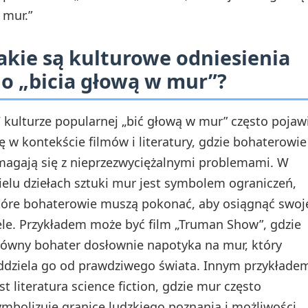
mur.”
akie są kulturowe odniesienia
o „bicia głową w mur”?
 kulturze popularnej „bić głową w mur” często pojaw
ię w kontekście filmów i literatury, gdzie bohaterowie
magają się z nieprzezwyciężalnymi problemami. W
ielu dziełach sztuki mur jest symbolem ograniczeń,
tóre bohaterowie muszą pokonać, aby osiągnąć swoj
ele. Przykładem może być film „Truman Show”, gdzie
łówny bohater dosłownie napotyka na mur, który
ddziela go od prawdziwego świata. Innym przykłade
est literatura science fiction, gdzie mur często
ymbolizuje granice ludzkiego poznania i możliwości.