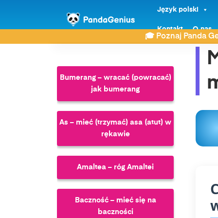
Język polski
ZDAY
Słownik związków frazeologicznych
Kontakt
O nas
M
🎓 Poznaj Panda Ge
M
Bumerang – wracać (powracać)
jak bumerang
As – mieć (trzymać) asa (atut) w
rękawie
Amaltea – róg Amaltei
C
Baczność – mieć się na
baczności