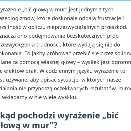
yrażenie „bić głową w mur” jest jednym z tych
razeologizmów, które doskonale oddają frustrację i
ezsilność w obliczu nieprzezwyciężalnych przeszkód.
znacza ono podejmowanie bezskutecznych prób
rzezwyciężenia trudności, które wydają się nie do
okonania. To jakby próbować przebić się przez solidn
cianę za pomocą własnej głowy – wysiłek jest ogromn
le efektów brak. W codziennym języku wyrażenie to
est używane, aby opisać sytuacje, w których nasze
ziałania nie przynoszą oczekiwanych rezultatów, mim
e wkładamy w nie wiele wysiłku.
kąd pochodzi wyrażenie „bić
głową w mur”?