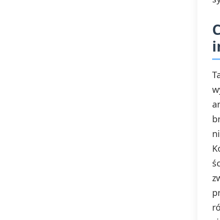
C
i
T
w
a
b
n
K
ś
z
p
r