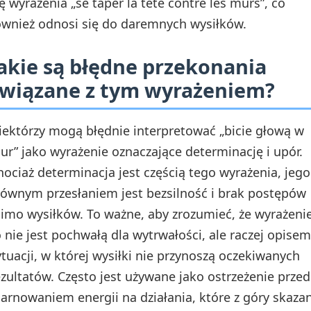
ię wyrażenia „se taper la tête contre les murs”, co
ównież odnosi się do daremnych wysiłków.
akie są błędne przekonania
wiązane z tym wyrażeniem?
iektórzy mogą błędnie interpretować „bicie głową w
ur” jako wyrażenie oznaczające determinację i upór.
hociaż determinacja jest częścią tego wyrażenia, jego
łównym przesłaniem jest bezsilność i brak postępów
imo wysiłków. To ważne, aby zrozumieć, że wyrażeni
o nie jest pochwałą dla wytrwałości, ale raczej opisem
ytuacji, w której wysiłki nie przynoszą oczekiwanych
ezultatów. Często jest używane jako ostrzeżenie przed
arnowaniem energii na działania, które z góry skaza