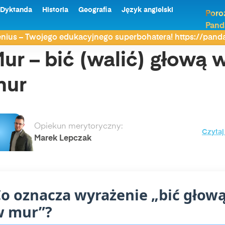
Dyktanda
Historia
Geografia
Język angielski
Poro
Pand
ur – bić (walić) głową w mur
nius – Twojego edukacyjnego superbohatera! https://pan
ur – bić (walić) głową 
mur
Opiekun merytoryczny:
Czytaj
Marek Lepczak
o oznacza wyrażenie „bić głow
w mur”?