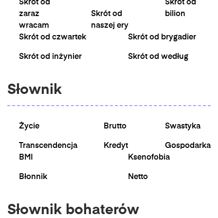
Skrót od
Skrót od
zaraz
Skrót od
bilion
wracam
naszej ery
Skrót od czwartek
Skrót od brygadier
Skrót od inżynier
Skrót od według
Słownik
Życie
Brutto
Swastyka
Transcendencja
Kredyt
Gospodarka
BMI
Ksenofobia
Błonnik
Netto
Słownik bohaterów