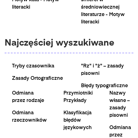
Motyw kata - Motyw
śmierci w
literacki
średniowiecznej
literaturze - Motyw
literacki
Najczęściej wyszukiwane
Tryby czasownika
"Rz" i "ż" – zasady
pisowni
Zasady Ortograficzne
Błędy typograficzne
Odmiana
Przymiotniki
Nazwy
przez rodzaje
Przykłady
własne –
zasady
Odmiana
Klasyfikacja
pisowni
rzeczowników
błędów
językowych
Odmiana
przez