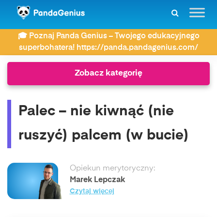
ZDAY
Słownik związków frazeologicznych
🎓 Poznaj Panda Genius – Twojego edukacyjnego
Palec – nie kiwnąć (nie ruszyć) palcem (w bucie)
superbohatera! https://panda.pandagenius.com/
Zobacz kategorię
Palec – nie kiwnąć (nie
ruszyć) palcem (w bucie)
Opiekun merytoryczny:
Marek Lepczak
Czytaj więcej