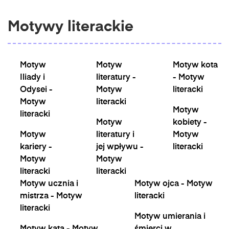
Motywy literackie
Motyw
Motyw
Motyw kota
Iliady i
literatury -
- Motyw
Odysei -
Motyw
literacki
Motyw
literacki
Motyw
literacki
Motyw
kobiety -
Motyw
literatury i
Motyw
kariery -
jej wpływu -
literacki
Motyw
Motyw
literacki
literacki
Motyw ucznia i
Motyw ojca - Motyw
mistrza - Motyw
literacki
literacki
Motyw umierania i