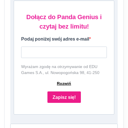
Dołącz do Panda Genius i
czytaj bez limitu!
Podaj poniżej swój adres e-mail
Wyrażam zgodę na otrzymywanie od EDU
Games S.A., ul. Nowopogońska 98, 41-250
Czeladź, NIP: 6252475036, KRS: 0000861152,
Rozwiń
REGON: 387109330 (dalej jako
"Administrator") newslettera, czyli informacji o
tematyce związanej z edukacją i szkolnictwem
Zapisz się!
oraz ofert handlowych lub/ i reklamowych za
pośrednictwem komunikacji e-mail i
telefonicznej. Podanie danych jest dobrowolne,
ale niezbędne do otrzymywania newslettera
lub/i ofert. Podstawa prawna przetwarzania