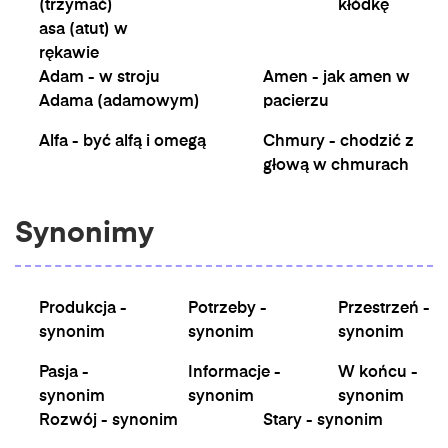
(trzymać)
kłódkę
asa (atut) w
rękawie
Adam - w stroju
Amen - jak amen w
Adama (adamowym)
pacierzu
Alfa - być alfą i omegą
Chmury - chodzić z
głową w chmurach
Synonimy
Produkcja -
Potrzeby -
Przestrzeń -
synonim
synonim
synonim
Pasja -
Informacje -
W końcu -
synonim
synonim
synonim
Rozwój - synonim
Stary - synonim