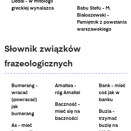
Dedal - w mitologii
greckiej wynalazca
Babu Stefu - M.
Białoszewski -
Pamiętnik z powstania
warszawskiego
Słownik związków
frazeologicznych
Bumerang -
Amaltea -
Bank - mieć
wracać
róg Amaltei
coś jak w
(powracać)
banku
Baczność -
jak
mieć się na
Buzia -
bumerang
baczności
trzymać
As - mieć
buzię na