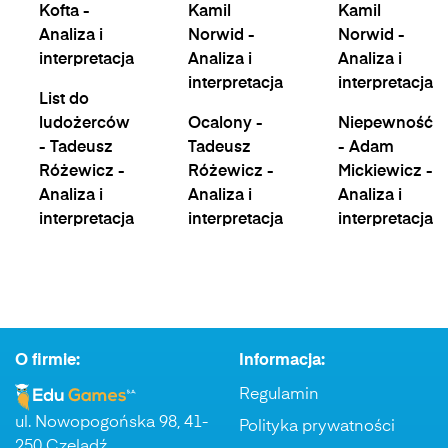
Kofta -
Kamil
Kamil
Analiza i
Norwid -
Norwid -
interpretacja
Analiza i
Analiza i
interpretacja
interpretacja
List do
ludożerców
Ocalony -
Niepewność
- Tadeusz
Tadeusz
- Adam
Różewicz -
Różewicz -
Mickiewicz -
Analiza i
Analiza i
Analiza i
interpretacja
interpretacja
interpretacja
O firmie:
Informacja:
Regulamin
ul. Nowopogońska 98, 41-
Polityka prywatności
250 Czeladź