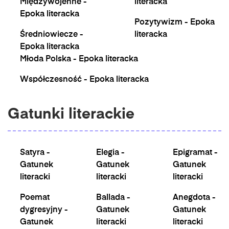
Międzywojenne -
literacka
Epoka literacka
Pozytywizm - Epoka
Średniowiecze -
literacka
Epoka literacka
Młoda Polska - Epoka literacka
Współczesność - Epoka literacka
Gatunki literackie
Satyra -
Elegia -
Epigramat -
Gatunek
Gatunek
Gatunek
literacki
literacki
literacki
Poemat
Ballada -
Anegdota -
dygresyjny -
Gatunek
Gatunek
Gatunek
literacki
literacki