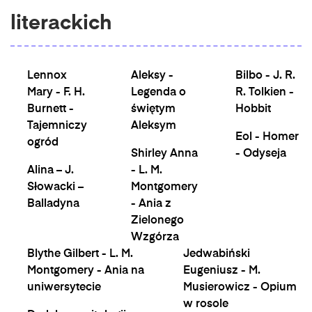
literackich
Lennox
Aleksy -
Bilbo - J. R.
Mary - F. H.
Legenda o
R. Tolkien -
Burnett -
świętym
Hobbit
Tajemniczy
Aleksym
Eol - Homer
ogród
Shirley Anna
- Odyseja
Alina – J.
- L. M.
Słowacki –
Montgomery
Balladyna
- Ania z
Zielonego
Wzgórza
Blythe Gilbert - L. M.
Jedwabiński
Montgomery - Ania na
Eugeniusz - M.
uniwersytecie
Musierowicz - Opium
w rosole