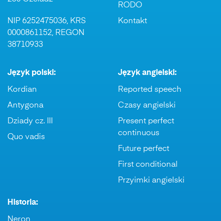
RODO
NIP 6252475036, KRS
Kontakt
0000861152, REGON
38710933
Język polski:
Język angielski:
Kordian
Reported speech
Antygona
Czasy angielski
Dziady cz. III
Present perfect
continuous
Quo vadis
Future perfect
First conditional
Przyimki angielski
Historia:
Neron