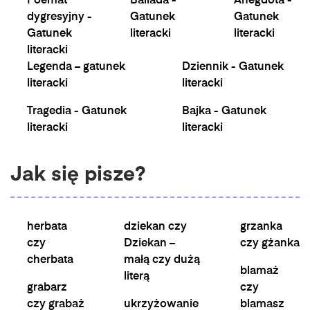
Poemat
Ballada -
Anegdota -
dygresyjny -
Gatunek
Gatunek
Gatunek
literacki
literacki
literacki
Legenda – gatunek
Dziennik - Gatunek
literacki
literacki
Tragedia - Gatunek
Bajka - Gatunek
literacki
literacki
Jak się pisze?
herbata
dziekan czy
grzanka
czy
Dziekan –
czy gżanka
cherbata
małą czy dużą
blamaż
literą
grabarz
czy
czy grabaż
ukrzyżowanie
blamasz