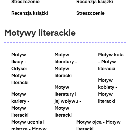
Streszczenie
Recenzja książki
Recenzja książki
Streszczenie
Motywy literackie
Motyw
Motyw
Motyw kota
Iliady i
literatury -
- Motyw
Odysei -
Motyw
literacki
Motyw
literacki
Motyw
literacki
Motyw
kobiety -
Motyw
literatury i
Motyw
kariery -
jej wpływu -
literacki
Motyw
Motyw
literacki
literacki
Motyw ucznia i
Motyw ojca - Motyw
mistrza - Motyw
literacki