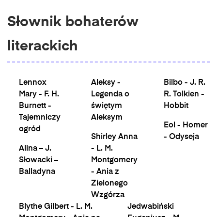
Słownik bohaterów
literackich
Lennox
Aleksy -
Bilbo - J. R.
Mary - F. H.
Legenda o
R. Tolkien -
Burnett -
świętym
Hobbit
Tajemniczy
Aleksym
Eol - Homer
ogród
Shirley Anna
- Odyseja
Alina – J.
- L. M.
Słowacki –
Montgomery
Balladyna
- Ania z
Zielonego
Wzgórza
Blythe Gilbert - L. M.
Jedwabiński