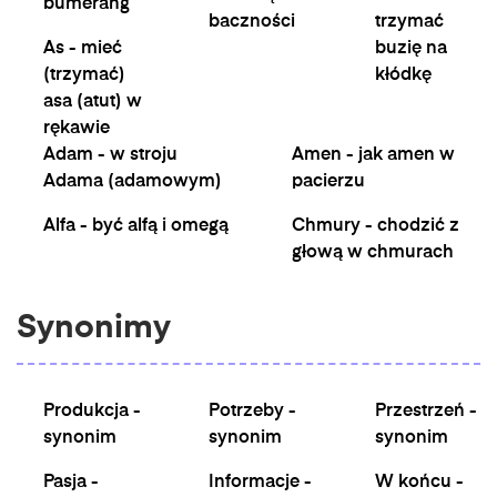
bumerang
baczności
trzymać
As - mieć
buzię na
(trzymać)
kłódkę
asa (atut) w
rękawie
Adam - w stroju
Amen - jak amen w
Adama (adamowym)
pacierzu
Alfa - być alfą i omegą
Chmury - chodzić z
głową w chmurach
Synonimy
Produkcja -
Potrzeby -
Przestrzeń -
synonim
synonim
synonim
Pasja -
Informacje -
W końcu -