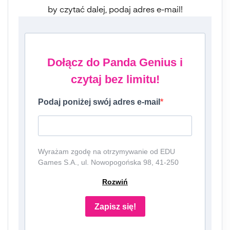
by czytać dalej, podaj adres e-mail!
Dołącz do Panda Genius i
czytaj bez limitu!
Podaj poniżej swój adres e-mail
Wyrażam zgodę na otrzymywanie od EDU
Games S.A., ul. Nowopogońska 98, 41-250
Czeladź, NIP: 6252475036, KRS: 0000861152,
Rozwiń
REGON: 387109330 (dalej jako
"Administrator") newslettera, czyli informacji o
tematyce związanej z edukacją i szkolnictwem
Zapisz się!
oraz ofert handlowych lub/ i reklamowych za
pośrednictwem komunikacji e-mail i