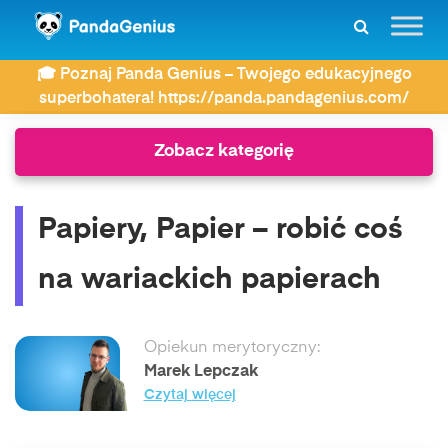
ZDAY
Słownik związków frazeologicznych
🎓 Poznaj Panda Genius – Twojego edukacyjnego
Papiery, Papier – robić coś na wariackich papierach
superbohatera! https://panda.pandagenius.com/
Zobacz kategorię
Papiery, Papier – robić coś
na wariackich papierach
Opiekun merytoryczny:
Marek Lepczak
Czytaj więcej