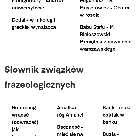
Montgomery - Ania na
Eugeniusz - M.
uniwersytecie
Musierowicz - Opium
w rosole
Dedal - w mitologii
greckiej wynalazca
Babu Stefu - M.
Białoszewski -
Pamiętnik z powstania
warszawskiego
Słownik związków
frazeologicznych
Bumerang -
Amaltea -
Bank - mieć
wracać
róg Amaltei
coś jak w
(powracać)
banku
Baczność -
jak
mieć się na
Buzia -