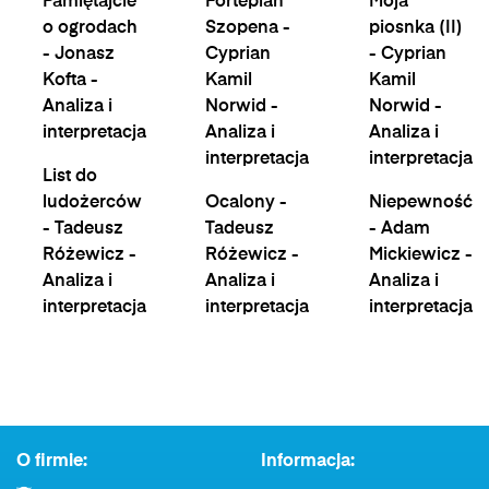
Pamiętajcie
Fortepian
Moja
o ogrodach
Szopena -
piosnka (II)
- Jonasz
Cyprian
- Cyprian
Kofta -
Kamil
Kamil
Analiza i
Norwid -
Norwid -
interpretacja
Analiza i
Analiza i
interpretacja
interpretacja
List do
ludożerców
Ocalony -
Niepewność
- Tadeusz
Tadeusz
- Adam
Różewicz -
Różewicz -
Mickiewicz -
Analiza i
Analiza i
Analiza i
interpretacja
interpretacja
interpretacja
O firmie:
Informacja: