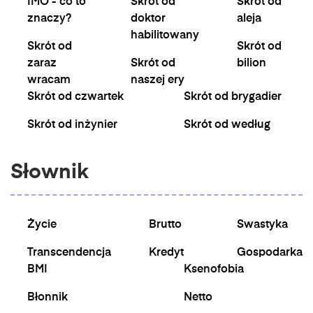
IMO - co to
Skrót od
Skrót od
znaczy?
doktor
aleja
habilitowany
Skrót od
Skrót od
zaraz
Skrót od
bilion
wracam
naszej ery
Skrót od czwartek
Skrót od brygadier
Skrót od inżynier
Skrót od według
Słownik
Życie
Brutto
Swastyka
Transcendencja
Kredyt
Gospodarka
BMI
Ksenofobia
Błonnik
Netto