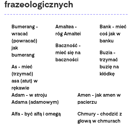
frazeologicznych
Bumerang -
Amaltea -
Bank - mieć
wracać
róg Amaltei
coś jak w
(powracać)
banku
Baczność -
jak
mieć się na
Buzia -
bumerang
baczności
trzymać
As - mieć
buzię na
(trzymać)
kłódkę
asa (atut) w
rękawie
Adam - w stroju
Amen - jak amen w
Adama (adamowym)
pacierzu
Alfa - być alfą i omegą
Chmury - chodzić z
głową w chmurach