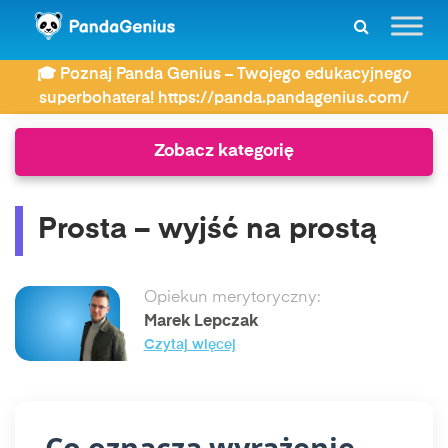
ZDAY
Słownik związków frazeologicznych
🎓 Poznaj Panda Genius – Twojego edukacyjnego
Prosta – wyjść na prostą
superbohatera! https://panda.pandagenius.com/
Zobacz kategorię
Prosta – wyjść na prostą
Opiekun merytoryczny:
Marek Lepczak
Czytaj więcej
Co oznacza wyrażenie