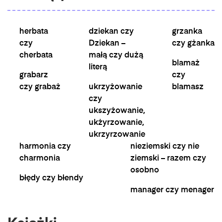
herbata
dziekan czy
grzanka
czy
Dziekan –
czy gżanka
cherbata
małą czy dużą
blamaż
literą
grabarz
czy
czy grabaż
ukrzyżowanie
blamasz
czy
ukszyżowanie,
ukżyrzowanie,
ukrzyrzowanie
harmonia czy
nieziemski czy nie
charmonia
ziemski – razem czy
osobno
błędy czy błendy
manager czy menager