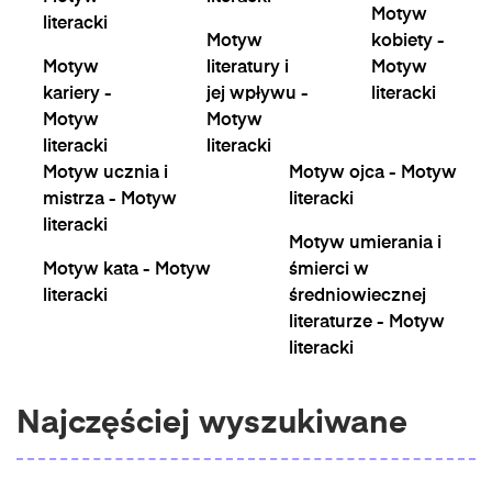
Motyw
literacki
Motyw
kobiety -
Motyw
literatury i
Motyw
kariery -
jej wpływu -
literacki
Motyw
Motyw
literacki
literacki
Motyw ucznia i
Motyw ojca - Motyw
mistrza - Motyw
literacki
literacki
Motyw umierania i
Motyw kata - Motyw
śmierci w
literacki
średniowiecznej
literaturze - Motyw
literacki
Najczęściej wyszukiwane