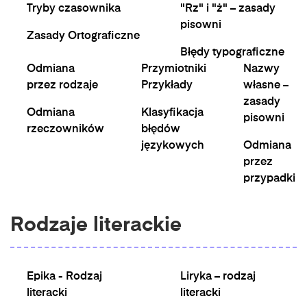
Tryby czasownika
"Rz" i "ż" – zasady
pisowni
Zasady Ortograficzne
Błędy typograficzne
Odmiana
Przymiotniki
Nazwy
przez rodzaje
Przykłady
własne –
zasady
Odmiana
Klasyfikacja
pisowni
rzeczowników
błędów
językowych
Odmiana
przez
przypadki
Rodzaje literackie
Epika - Rodzaj
Liryka – rodzaj
literacki
literacki