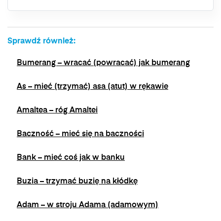
wycofać swoją zgodę w dowolnym momencie,
bez wpływu na zgodność z prawem
przetwarzania, którego dokonano na podstawie
zgody przed jej wycofaniem. Wycofanie zgody
Sprawdź również:
jest możliwe poprzez kontakt z Administratorem
na adres e-mail:
admin@dyktanda.pl
lub
Bumerang – wracać (powracać) jak bumerang
naciśniecie przycisku "wypisz się" znajdującego
się w wiadomościach e-mail od nas.
As – mieć (trzymać) asa (atut) w rękawie
Amaltea – róg Amaltei
Baczność – mieć się na baczności
Bank – mieć coś jak w banku
Buzia – trzymać buzię na kłódkę
Adam – w stroju Adama (adamowym)