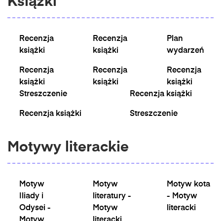
Książki
Recenzja
Recenzja
Plan
książki
książki
wydarzeń
Recenzja
Recenzja
Recenzja
książki
książki
książki
Streszczenie
Recenzja książki
Recenzja książki
Streszczenie
Motywy literackie
Motyw
Motyw
Motyw kota
Iliady i
literatury -
- Motyw
Odysei -
Motyw
literacki
Motyw
literacki