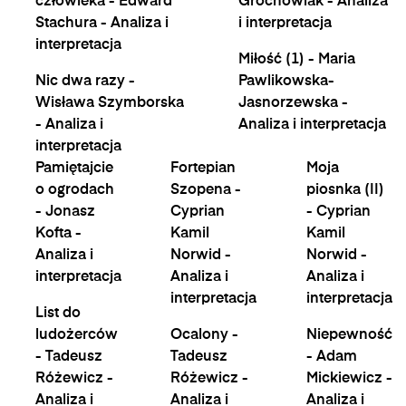
człowieka - Edward
Grochowiak - Analiza
Stachura - Analiza i
i interpretacja
interpretacja
Miłość (1) - Maria
Nic dwa razy -
Pawlikowska-
Wisława Szymborska
Jasnorzewska -
- Analiza i
Analiza i interpretacja
interpretacja
Pamiętajcie
Fortepian
Moja
o ogrodach
Szopena -
piosnka (II)
- Jonasz
Cyprian
- Cyprian
Kofta -
Kamil
Kamil
Analiza i
Norwid -
Norwid -
interpretacja
Analiza i
Analiza i
interpretacja
interpretacja
List do
ludożerców
Ocalony -
Niepewność
- Tadeusz
Tadeusz
- Adam
Różewicz -
Różewicz -
Mickiewicz -
Analiza i
Analiza i
Analiza i