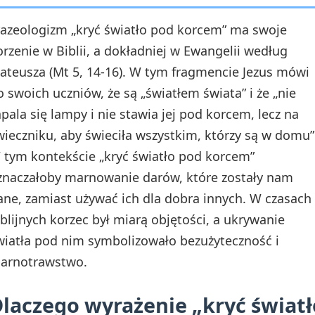
razeologizm „kryć światło pod korcem” ma swoje
orzenie w Biblii, a dokładniej w Ewangelii według
ateusza (Mt 5, 14-16). W tym fragmencie Jezus mówi
o swoich uczniów, że są „światłem świata” i że „nie
apala się lampy i nie stawia jej pod korcem, lecz na
wieczniku, aby świeciła wszystkim, którzy są w domu”
 tym kontekście „kryć światło pod korcem”
znaczałoby marnowanie darów, które zostały nam
ane, zamiast używać ich dla dobra innych. W czasach
iblijnych korzec był miarą objętości, a ukrywanie
wiatła pod nim symbolizowało bezużyteczność i
arnotrawstwo.
laczego wyrażenie „kryć światł