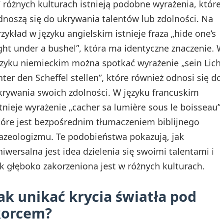
 różnych kulturach istnieją podobne wyrażenia, któr
dnoszą się do ukrywania talentów lub zdolności. Na
rzykład w języku angielskim istnieje fraza „hide one’s
ight under a bushel”, która ma identyczne znaczenie.
ęzyku niemieckim można spotkać wyrażenie „sein Lic
nter den Scheffel stellen”, które również odnosi się d
krywania swoich zdolności. W języku francuskim
stnieje wyrażenie „cacher sa lumière sous le boisseau”
tóre jest bezpośrednim tłumaczeniem biblijnego
razeologizmu. Te podobieństwa pokazują, jak
niwersalna jest idea dzielenia się swoimi talentami i
ak głęboko zakorzeniona jest w różnych kulturach.
ak unikać krycia światła pod
korcem?