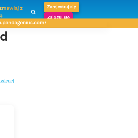
Zarejestruj się
zmawiaj z
ą
Zaloguj się
da.pandagenius.com/
od
 więcej