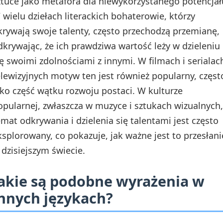
ztuce jako metafora dla niewykorzystanego potencjał
 wielu dziełach literackich bohaterowie, którzy
krywają swoje talenty, często przechodzą przemianę,
dkrywając, że ich prawdziwa wartość leży w dzieleniu
ię swoimi zdolnościami z innymi. W filmach i serialac
elewizyjnych motyw ten jest również popularny, częst
ako część wątku rozwoju postaci. W kulturze
opularnej, zwłaszcza w muzyce i sztukach wizualnych,
emat odkrywania i dzielenia się talentami jest często
ksplorowany, co pokazuje, jak ważne jest to przesłani
 dzisiejszym świecie.
akie są podobne wyrażenia w
nnych językach?