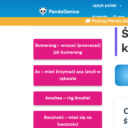
Język polski
ZDAY
Słownik związków frazeologicznych
Kontakt
O nas
Ś
🎓 Poznaj Panda Ge
Ś
Bumerang – wracać (powracać)
jak bumerang
As – mieć (trzymać) asa (atut) w
rękawie
Amaltea – róg Amaltei
C
ś
Baczność – mieć się na
baczności