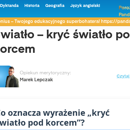
Dyktanda
Historia
Geografia
Język angielski
Poro
Pand
wiatło – kryć światło pod korcem
nius – Twojego edukacyjnego superbohatera! https://pan
wiatło – kryć światło p
korcem
Opiekun merytoryczny:
Czytaj
Marek Lepczak
o oznacza wyrażenie „kryć
wiatło pod korcem”?