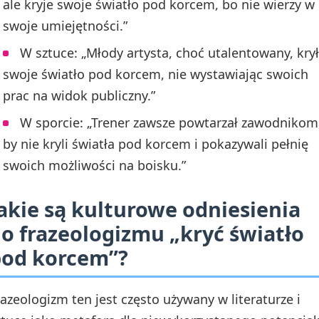
ale kryje swoje światło pod korcem, bo nie wierzy w
swoje umiejętności.”
W sztuce: „Młody artysta, choć utalentowany, krył
swoje światło pod korcem, nie wystawiając swoich
prac na widok publiczny.”
W sporcie: „Trener zawsze powtarzał zawodnikom
by nie kryli światła pod korcem i pokazywali pełnię
swoich możliwości na boisku.”
akie są kulturowe odniesienia
o frazeologizmu „kryć światło
pod korcem”?
razeologizm ten jest często używany w literaturze i