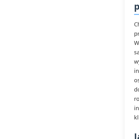
p
C
p
W
s
w
i
o
d
r
i
k
J