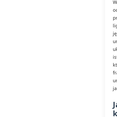
W
o
p
l
j
u
u
i
k
f
u
j
J