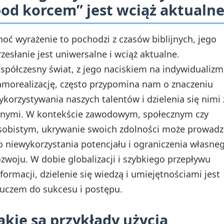
od korcem” jest wciąż aktualn
hoć wyrażenie to pochodzi z czasów biblijnych, jego
rzesłanie jest uniwersalne i wciąż aktualne.
spółczesny świat, z jego naciskiem na indywidualizm
amorealizację, często przypomina nam o znaczeniu
ykorzystywania naszych talentów i dzielenia się nimi 
nnymi. W kontekście zawodowym, społecznym czy
sobistym, ukrywanie swoich zdolności może prowadz
o niewykorzystania potencjału i ograniczenia własne
ozwoju. W dobie globalizacji i szybkiego przepływu
nformacji, dzielenie się wiedzą i umiejętnościami jest
luczem do sukcesu i postępu.
akie są przykłady użycia