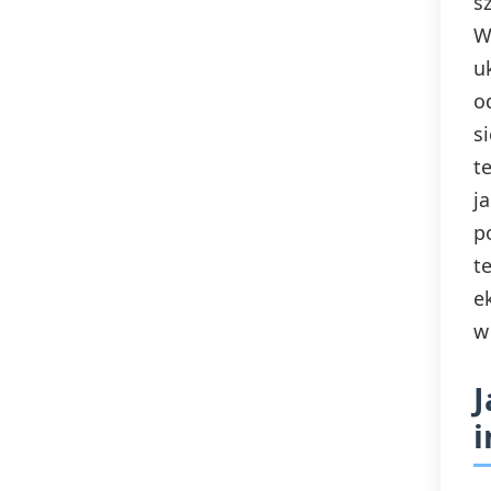
s
W
u
o
s
t
j
p
t
e
w
J
i