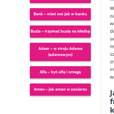
W
Bank – mieć coś jak w banku
o
w
d
Buzia – trzymać buzię na kłódkę
s
m
Adam – w stroju Adama
s
(adamowym)
z
i
Alfa – być alfą i omegą
w
Amen – jak amen w pacierzu
J
f
Chmury – chodzić z głową w
chmurach