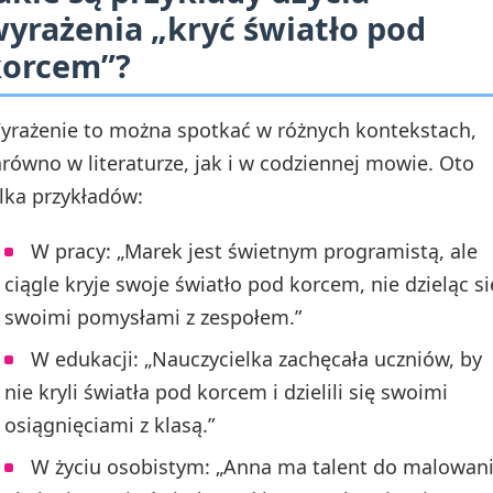
yrażenia „kryć światło pod
korcem”?
yrażenie to można spotkać w różnych kontekstach,
arówno w literaturze, jak i w codziennej mowie. Oto
ilka przykładów:
W pracy: „Marek jest świetnym programistą, ale
ciągle kryje swoje światło pod korcem, nie dzieląc si
swoimi pomysłami z zespołem.”
W edukacji: „Nauczycielka zachęcała uczniów, by
nie kryli światła pod korcem i dzielili się swoimi
osiągnięciami z klasą.”
W życiu osobistym: „Anna ma talent do malowani