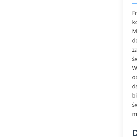
F
Annasz – chodzić od Annasza do
k
Kajfasza
M
d
Ariadna – nić Ariadny
z
ś
W
o
d
b
ś
m
D