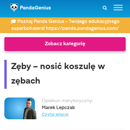
ZDAY
Słownik związków frazeologicznych
🎓 Poznaj Panda Genius – Twojego edukacyjnego
Zęby – nosić koszulę w zębach
superbohatera! https://panda.pandagenius.com/
Zobacz kategorię
Zęby – nosić koszulę w
zębach
Opiekun merytoryczny:
Marek Lepczak
Czytaj więcej