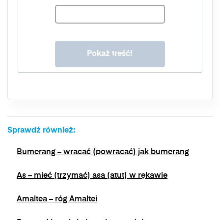
ust. 1 lit. a. RODO. Twoje dane będą
przechowywane o momentu wycofania zgody.
Masz prawo do dostępu do swoich danych, ich
sprostowania, usunięcia, ograniczenia
przetwarzania, prawo do przenoszenia danych,
prawo do wniesienia sprzeciwu wobec
przetwarzania, a także prawo do wniesienia
skargi do organu nadzorczego. Masz prawo
wycofać swoją zgodę w dowolnym momencie,
bez wpływu na zgodność z prawem
przetwarzania, którego dokonano na podstawie
zgody przed jej wycofaniem. Wycofanie zgody
Sprawdź również:
jest możliwe poprzez kontakt z Administratorem
na adres e-mail:
admin@dyktanda.pl
lub
Bumerang – wracać (powracać) jak bumerang
naciśniecie przycisku "wypisz się" znajdującego
się w wiadomościach e-mail od nas.
As – mieć (trzymać) asa (atut) w rękawie
Amaltea – róg Amaltei