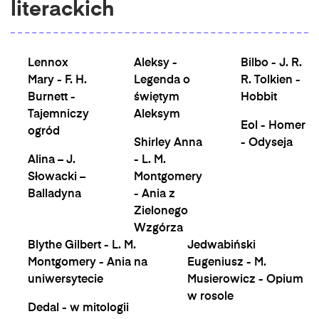
literackich
Lennox
Aleksy -
Bilbo - J. R.
Mary - F. H.
Legenda o
R. Tolkien -
Burnett -
świętym
Hobbit
Tajemniczy
Aleksym
Eol - Homer
ogród
Shirley Anna
- Odyseja
Alina – J.
- L. M.
Słowacki –
Montgomery
Balladyna
- Ania z
Zielonego
Wzgórza
Blythe Gilbert - L. M.
Jedwabiński
Montgomery - Ania na
Eugeniusz - M.
uniwersytecie
Musierowicz - Opium
w rosole
Dedal - w mitologii