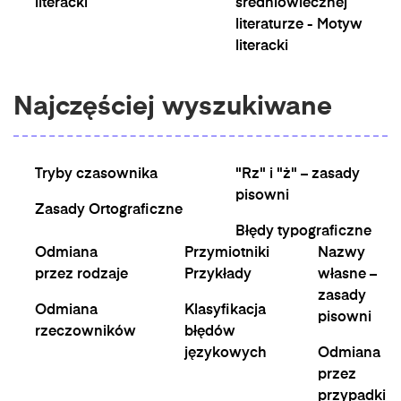
literacki
średniowiecznej
literaturze - Motyw
literacki
Najczęściej wyszukiwane
Tryby czasownika
"Rz" i "ż" – zasady
pisowni
Zasady Ortograficzne
Błędy typograficzne
Odmiana
Przymiotniki
Nazwy
przez rodzaje
Przykłady
własne –
zasady
Odmiana
Klasyfikacja
pisowni
rzeczowników
błędów
językowych
Odmiana
przez
przypadki