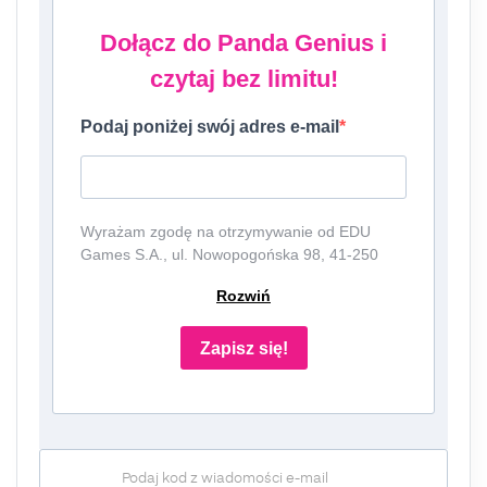
Dołącz do Panda Genius i
czytaj bez limitu!
Podaj poniżej swój adres e-mail
Wyrażam zgodę na otrzymywanie od EDU
Games S.A., ul. Nowopogońska 98, 41-250
Czeladź, NIP: 6252475036, KRS: 0000861152,
Rozwiń
REGON: 387109330 (dalej jako
"Administrator") newslettera, czyli informacji o
tematyce związanej z edukacją i szkolnictwem
Zapisz się!
oraz ofert handlowych lub/ i reklamowych za
pośrednictwem komunikacji e-mail i
telefonicznej. Podanie danych jest dobrowolne,
ale niezbędne do otrzymywania newslettera
lub/i ofert. Podstawa prawna przetwarzania
Podaj kod z wiadomości e-mail
danych to wyrażenie zgody, zgodnie z art. 6