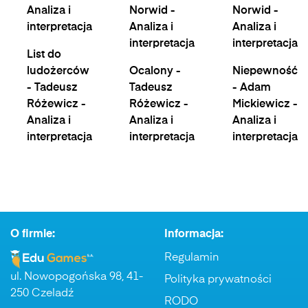
Analiza i
Norwid -
Norwid -
interpretacja
Analiza i
Analiza i
interpretacja
interpretacja
List do
ludożerców
Ocalony -
Niepewność
- Tadeusz
Tadeusz
- Adam
Różewicz -
Różewicz -
Mickiewicz -
Analiza i
Analiza i
Analiza i
interpretacja
interpretacja
interpretacja
O firmie:
Informacja:
Regulamin
ul. Nowopogońska 98, 41-
Polityka prywatności
250 Czeladź
RODO