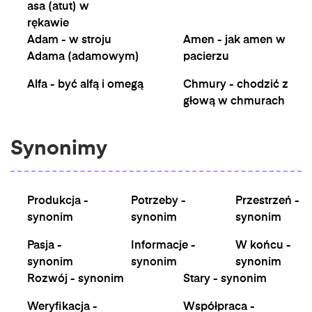
asa (atut) w
rękawie
Adam - w stroju
Amen - jak amen w
Adama (adamowym)
pacierzu
Alfa - być alfą i omegą
Chmury - chodzić z
głową w chmurach
Synonimy
Produkcja -
Potrzeby -
Przestrzeń -
synonim
synonim
synonim
Pasja -
Informacje -
W końcu -
synonim
synonim
synonim
Rozwój - synonim
Stary - synonim
Weryfikacja -
Współpraca -