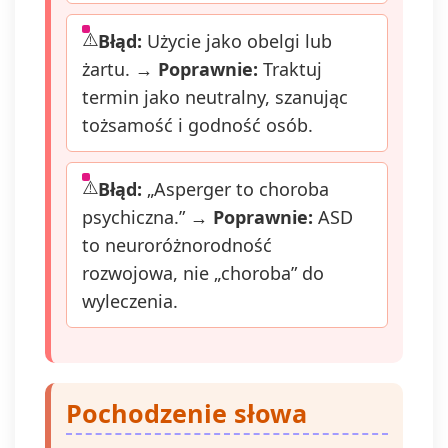
przetwarza
którego d
Błąd:
Użycie jako obelgi lub
na podsta
żartu. →
Poprawnie:
Traktuj
przed jej
termin jako neutralny, szanując
wycofanie
Wycofanie
tożsamość i godność osób.
jest możli
poprzez ko
Administr
Błąd:
„Asperger to choroba
adres e-ma
psychiczna.” →
Poprawnie:
ASD
admin@dyk
lub naciśn
to neuroróżnorodność
przycisku 
rozwojowa, nie „choroba” do
się" znajd
wyleczenia.
się w
wiadomośc
mail od na
Pochodzenie słowa