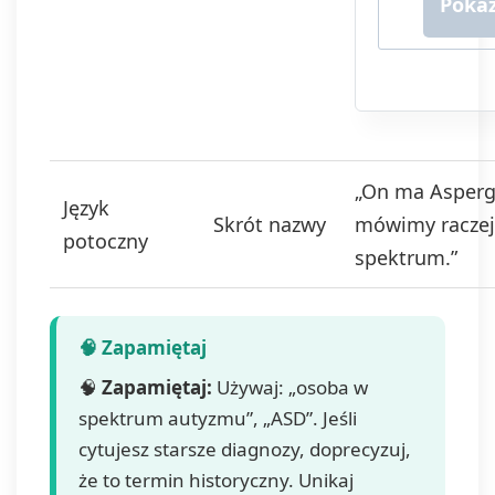
za pośred
komunikacj
telefoniczn
Podanie d
jest dobro
ale niezb
otrzymywa
newslettera
„On ma Asperg
ofert. Pod
Język
prawna
Skrót nazwy
mówimy raczej:
przetwarz
potoczny
spektrum.”
danych to
wyrażenie
zgodnie z a
1 lit. a. R
Twoje dan
przechow
🧠
Zapamiętaj:
Używaj: „osoba w
momentu
spektrum autyzmu”, „ASD”. Jeśli
wycofania 
Masz praw
cytujesz starsze diagnozy, doprecyzuj,
dostępu d
że to termin historyczny. Unikaj
danych, ic