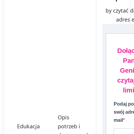
by czytać d
adres e
Dołą
Pa
Geni
czyta
limi
Podaj po
swój adr
Opis
mail
Edukacja
potrzeb i