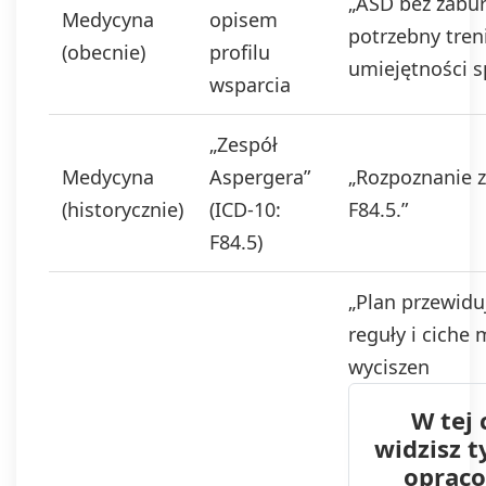
„ASD bez zabur
Medycyna
opisem
potrzebny tren
(obecnie)
profilu
umiejętności s
wsparcia
„Zespół
Medycyna
Aspergera”
„Rozpoznanie z 
(historycznie)
(ICD‑10:
F84.5.”
F84.5)
„Plan przewidu
reguły i ciche 
wyciszen
W tej 
widzisz 
oprac