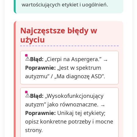
wartościujących etykiet i uogólnień.
sprostowan
usunięcia,
ograniczen
przetwarza
Najczęstsze błędy w
prawo do
użyciu
przenosze
danych, p
wniesienia
sprzeciwu
Błąd:
„Cierpi na Aspergera.” →
przetwarza
Poprawnie:
„Jest w spektrum
także pra
autyzmu” / „Ma diagnozę ASD”.
wniesienia
do organu
nadzorcze
Błąd:
„Wysokofunkcjonujący
prawo wyc
swoją zgo
autyzm” jako równoznaczne. →
dowolnym
Poprawnie:
Unikaj tej etykiety;
momencie,
opisz konkretne potrzeby i mocne
wpływu na
zgodność 
strony.
prawem