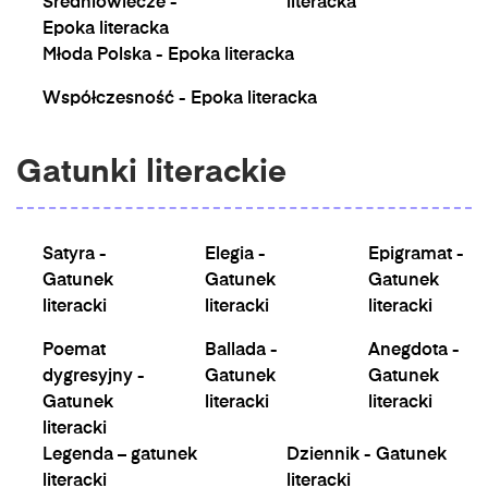
Średniowiecze -
literacka
Epoka literacka
Młoda Polska - Epoka literacka
Współczesność - Epoka literacka
Gatunki literackie
Satyra -
Elegia -
Epigramat -
Gatunek
Gatunek
Gatunek
literacki
literacki
literacki
Poemat
Ballada -
Anegdota -
dygresyjny -
Gatunek
Gatunek
Gatunek
literacki
literacki
literacki
Legenda – gatunek
Dziennik - Gatunek
literacki
literacki