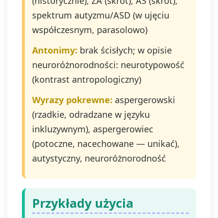
(historycznie), ZA (skrót), AS (skrót),
spektrum autyzmu/ASD (w ujęciu
współczesnym, parasolowo)
Antonimy:
brak ścisłych; w opisie
neuroróżnorodności: neurotypowość
(kontrast antropologiczny)
Wyrazy pokrewne:
aspergerowski
(rzadkie, odradzane w języku
inkluzywnym), aspergerowiec
(potoczne, nacechowane — unikać),
autystyczny, neuroróżnorodność
Przykłady użycia