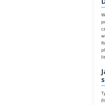
W
p
c
w
R
p
li
J
s
T
(