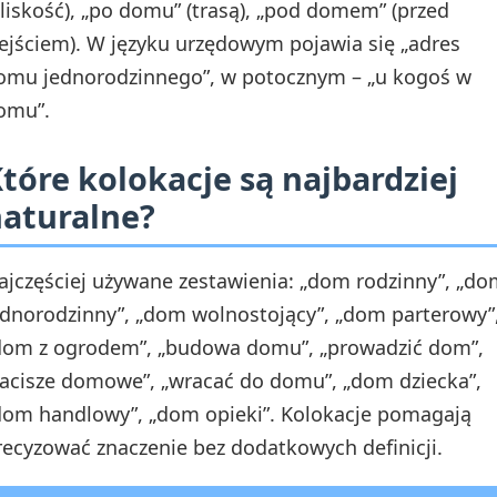
bliskość), „po domu” (trasą), „pod domem” (przed
ejściem). W języku urzędowym pojawia się „adres
omu jednorodzinnego”, w potocznym – „u kogoś w
omu”.
tóre kolokacje są najbardziej
aturalne?
ajczęściej używane zestawienia: „dom rodzinny”, „d
ednorodzinny”, „dom wolnostojący”, „dom parterowy”
dom z ogrodem”, „budowa domu”, „prowadzić dom”,
zacisze domowe”, „wracać do domu”, „dom dziecka”,
dom handlowy”, „dom opieki”. Kolokacje pomagają
recyzować znaczenie bez dodatkowych definicji.