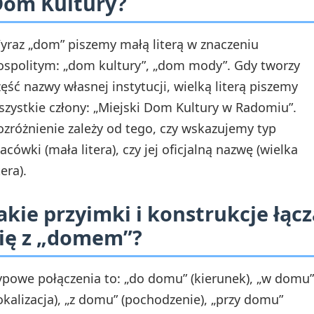
Dom Kultury?
yraz „dom” piszemy małą literą w znaczeniu
ospolitym: „dom kultury”, „dom mody”. Gdy tworzy
zęść nazwy własnej instytucji, wielką literą piszemy
szystkie człony: „Miejski Dom Kultury w Radomiu”.
ozróżnienie zależy od tego, czy wskazujemy typ
lacówki (mała litera), czy jej oficjalną nazwę (wielka
tera).
akie przyimki i konstrukcje łącz
ię z „domem”?
ypowe połączenia to: „do domu” (kierunek), „w domu”
lokalizacja), „z domu” (pochodzenie), „przy domu”