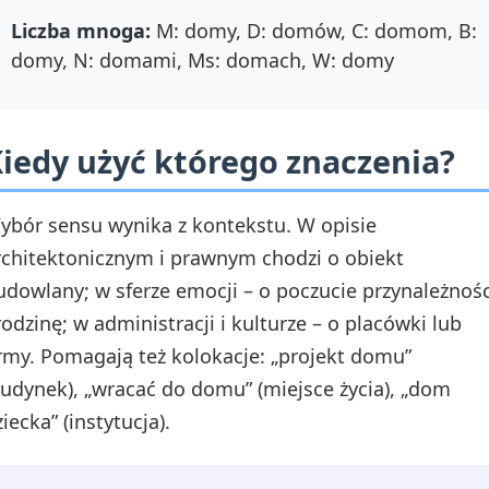
Liczba mnoga:
M: domy, D: domów, C: domom, B:
domy, N: domami, Ms: domach, W: domy
iedy użyć którego znaczenia?
ybór sensu wynika z kontekstu. W opisie
rchitektonicznym i prawnym chodzi o obiekt
udowlany; w sferze emocji – o poczucie przynależnośc
 rodzinę; w administracji i kulturze – o placówki lub
irmy. Pomagają też kolokacje: „projekt domu”
budynek), „wracać do domu” (miejsce życia), „dom
iecka” (instytucja).