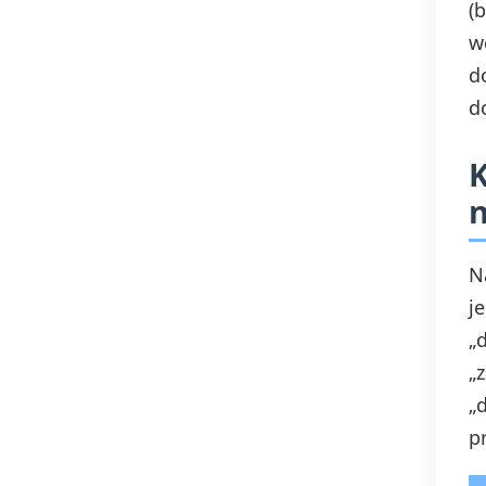
(
w
d
d
K
n
N
j
„
„
„
p