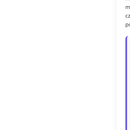
m
c
p