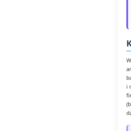
K
W
a
b
i
f
(
dz