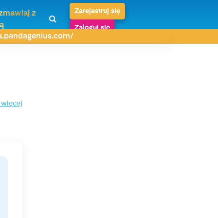
Zarejestruj się
zmawiaj z
ą
Zaloguj się
da.pandagenius.com/
 więcej