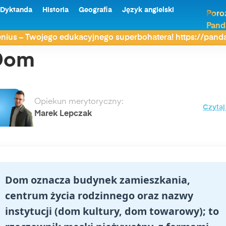
Dyktanda
Historia
Geografia
Język angielski
Poro
Pand
nius – Twojego edukacyjnego superbohatera! https://pan
Dom
Opiekun merytoryczny:
Czytaj
Marek Lepczak
Dom oznacza budynek zamieszkania,
centrum życia rodzinnego oraz nazwy
instytucji (dom kultury, dom towarowy); to