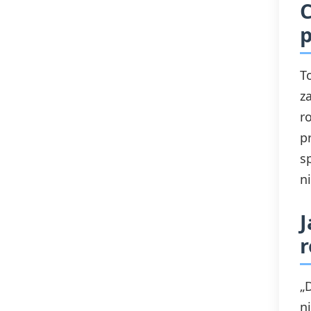
C
Bezrobocie
p
T
z
r
p
s
n
J
r
„
n