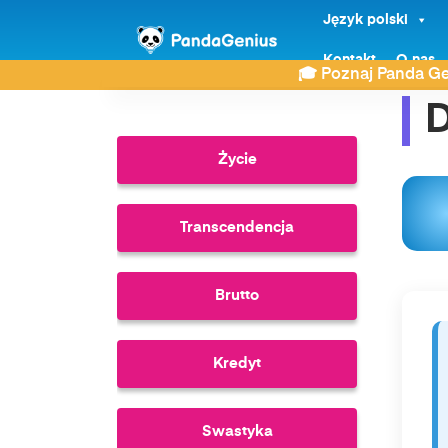
Język polski
ZDAY
Słownik
Dom
Kontakt
O nas
🎓 Poznaj Panda Ge
Życie
Transcendencja
Brutto
Kredyt
Swastyka