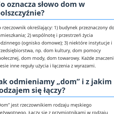
o oznacza słowo dom w
olszczyźnie?
o rzeczownik określający: 1) budynek przeznaczony d
amieszkania; 2) wspólnotę i przestrzeń życia
odzinnego (ognisko domowe); 3) niektóre instytucje i
rzedsiębiorstwa, np. dom kultury, dom pomocy
połecznej, dom mody, dom towarowy. Każde znaczeni
iesie inne reguły użycia i łączenia z wyrazami.
ak odmieniamy „dom” i z jakim
odzajem się łączy?
Dom” jest rzeczownikiem rodzaju męskiego
ieżywotnego. Łączy się z przymiotnikami w rodzaju