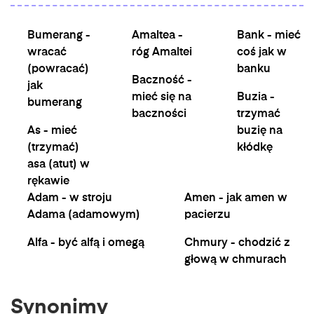
Bumerang -
Amaltea -
Bank - mieć
wracać
róg Amaltei
coś jak w
(powracać)
banku
Baczność -
jak
mieć się na
Buzia -
bumerang
baczności
trzymać
As - mieć
buzię na
(trzymać)
kłódkę
asa (atut) w
rękawie
Adam - w stroju
Amen - jak amen w
Adama (adamowym)
pacierzu
Alfa - być alfą i omegą
Chmury - chodzić z
głową w chmurach
Synonimy