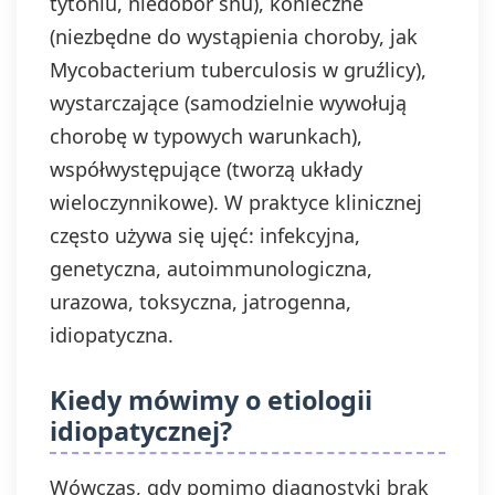
tytoniu, niedobór snu), konieczne
(niezbędne do wystąpienia choroby, jak
Mycobacterium tuberculosis w gruźlicy),
wystarczające (samodzielnie wywołują
chorobę w typowych warunkach),
współwystępujące (tworzą układy
wieloczynnikowe). W praktyce klinicznej
często używa się ujęć: infekcyjna,
genetyczna, autoimmunologiczna,
urazowa, toksyczna, jatrogenna,
idiopatyczna.
Kiedy mówimy o etiologii
idiopatycznej?
Wówczas, gdy pomimo diagnostyki brak