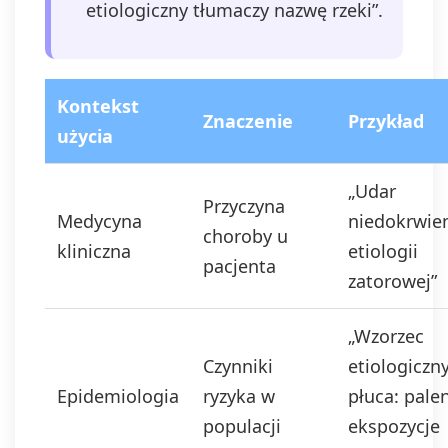
etiologiczny tłumaczy nazwę rzeki”.
Kontekst
Znaczenie
Przykład
użycia
„Udar
Przyczyna
Medycyna
niedokrwie
choroby u
kliniczna
etiologii
pacjenta
zatorowej”
„Wzorzec
Czynniki
etiologiczn
Epidemiologia
ryzyka w
płuca: palen
populacji
ekspozycje