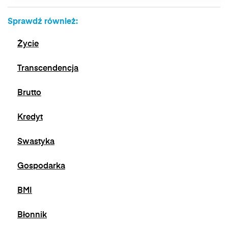
przetwarzania, którego dokonano na podstawie
zgody przed jej wycofaniem. Wycofanie zgody
Sprawdź również:
jest możliwe poprzez kontakt z Administratorem
na adres e-mail:
admin@dyktanda.pl
lub
Życie
naciśniecie przycisku "wypisz się" znajdującego
się w wiadomościach e-mail od nas.
Transcendencja
Brutto
Kredyt
Swastyka
Gospodarka
BMI
Błonnik