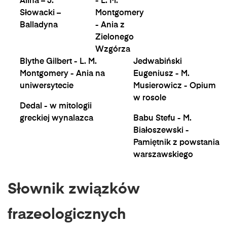
Alina – J.
- L. M.
Słowacki –
Montgomery
Balladyna
- Ania z
Zielonego
Wzgórza
Blythe Gilbert - L. M.
Jedwabiński
Montgomery - Ania na
Eugeniusz - M.
uniwersytecie
Musierowicz - Opium
w rosole
Dedal - w mitologii
greckiej wynalazca
Babu Stefu - M.
Białoszewski -
Pamiętnik z powstania
warszawskiego
Słownik związków
frazeologicznych