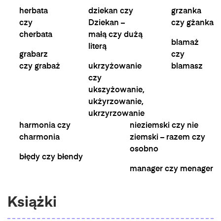
herbata
dziekan czy
grzanka
czy
Dziekan –
czy gżanka
cherbata
małą czy dużą
blamaż
literą
grabarz
czy
czy grabaż
ukrzyżowanie
blamasz
czy
ukszyżowanie,
ukżyrzowanie,
ukrzyrzowanie
harmonia czy
nieziemski czy nie
charmonia
ziemski – razem czy
osobno
błędy czy błendy
manager czy menager
Książki