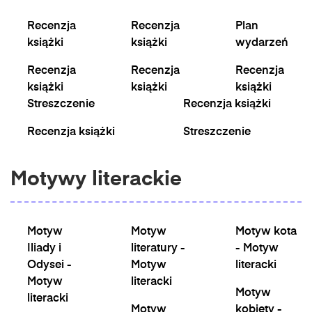
Recenzja
Recenzja
Plan
książki
książki
wydarzeń
Recenzja
Recenzja
Recenzja
książki
książki
książki
Streszczenie
Recenzja książki
Recenzja książki
Streszczenie
Motywy literackie
Motyw
Motyw
Motyw kota
Iliady i
literatury -
- Motyw
Odysei -
Motyw
literacki
Motyw
literacki
Motyw
literacki
Motyw
kobiety -