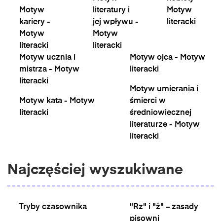
Motyw
literatury i
Motyw
kariery -
jej wpływu -
literacki
Motyw
Motyw
literacki
literacki
Motyw ucznia i
Motyw ojca - Motyw
mistrza - Motyw
literacki
literacki
Motyw umierania i
Motyw kata - Motyw
śmierci w
literacki
średniowiecznej
literaturze - Motyw
literacki
Najczęściej wyszukiwane
Tryby czasownika
"Rz" i "ż" – zasady
pisowni