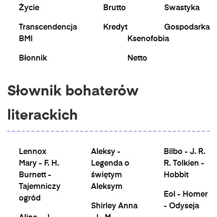
Życie
Brutto
Swastyka
Transcendencja
Kredyt
Gospodarka
BMI
Ksenofobia
Błonnik
Netto
Słownik bohaterów
literackich
Lennox
Aleksy -
Bilbo - J. R.
Mary - F. H.
Legenda o
R. Tolkien -
Burnett -
świętym
Hobbit
Tajemniczy
Aleksym
Eol - Homer
ogród
Shirley Anna
- Odyseja