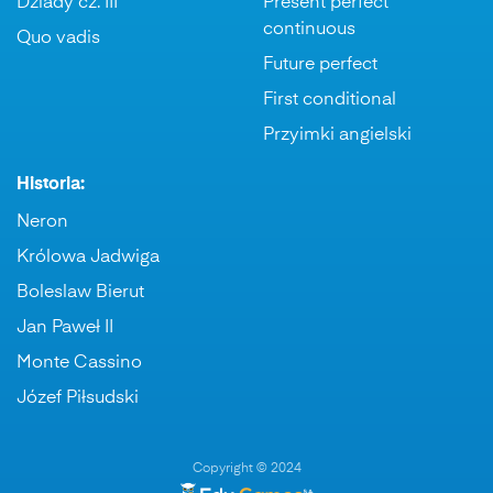
Dziady cz. III
Present perfect
continuous
Quo vadis
Future perfect
First conditional
Przyimki angielski
Historia:
Neron
Królowa Jadwiga
Boleslaw Bierut
Jan Paweł II
Monte Cassino
Józef Piłsudski
Copyright © 2024