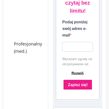
czytaj bez
limitu!
Podaj poniżej
swój adres e-
mail
Profesjonalny
(med.)
Wyrażam zgodę na
otrzymywanie od
EDU Games S.A.,
Rozwiń
ul. Nowopogońska
98, 41-250
Czeladź, NIP:
Zapisz się!
6252475036, KRS:
0000861152,
REGON:
387109330 (dalej