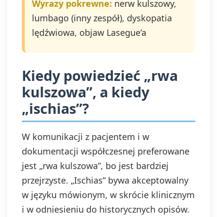
Wyrazy pokrewne:
nerw kulszowy,
do organu
nadzorczego. Masz
lumbago (inny zespół), dyskopatia
prawo wycofać
lędźwiowa, objaw Lasegue’a
swoją zgodę w
dowolnym
momencie, bez
wpływu na
Kiedy powiedzieć „rwa
zgodność z
kulszowa”, a kiedy
prawem
przetwarzania,
„ischias”?
którego dokonano
na podstawie zgody
przed jej
W komunikacji z pacjentem i w
wycofaniem.
Wycofanie zgody
dokumentacji współczesnej preferowane
jest możliwe
jest „rwa kulszowa”, bo jest bardziej
poprzez kontakt z
przejrzyste. „Ischias” bywa akceptowalny
Administratorem na
adres e-mail:
w języku mówionym, w skrócie klinicznym
admin@dyktanda.pl
i w odniesieniu do historycznych opisów.
lub naciśniecie