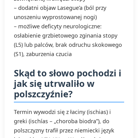
– dodatni objaw Lasegue’a (ból przy
unoszeniu wyprostowanej nogi)
– możliwe deficyty neurologiczne:
osłabienie grzbietowego zginania stopy
(L5) lub palców, brak odruchu skokowego
(S1), zaburzenia czucia
Skąd to słowo pochodzi i
jak się utrwaliło w
polszczyźnie?
Termin wywodzi się z łaciny (ischias) i
greki (ischías – „choroba biodra”), do
polszczyzny trafił przez niemiecki język