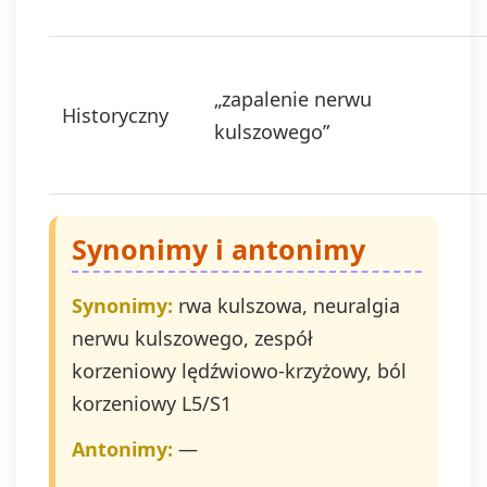
zgodnie z art. 6 ust.
1 lit. a. RODO.
Twoje dane będą
przechowywane o
„zapalenie nerwu
Historyczny
momentu
kulszowego”
wycofania zgody.
Masz prawo do
dostępu do swoich
danych, ich
sprostowania,
Synonimy i antonimy
usunięcia,
ograniczenia
przetwarzania,
Synonimy:
rwa kulszowa, neuralgia
prawo do
nerwu kulszowego, zespół
przenoszenia
danych, prawo do
korzeniowy lędźwiowo-krzyżowy, ból
wniesienia
korzeniowy L5/S1
sprzeciwu wobec
przetwarzania, a
Antonimy:
—
także prawo do
wniesienia skargi