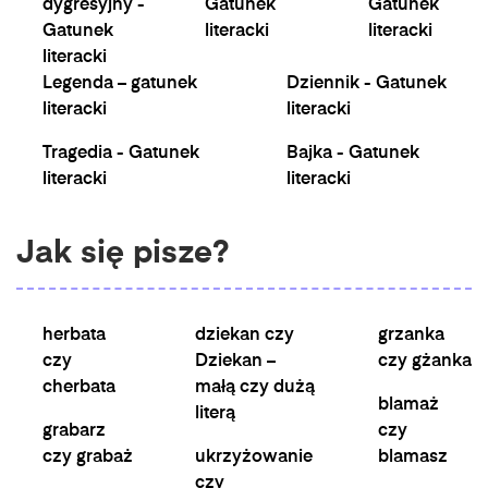
dygresyjny -
Gatunek
Gatunek
Gatunek
literacki
literacki
literacki
Legenda – gatunek
Dziennik - Gatunek
literacki
literacki
Tragedia - Gatunek
Bajka - Gatunek
literacki
literacki
Jak się pisze?
herbata
dziekan czy
grzanka
czy
Dziekan –
czy gżanka
cherbata
małą czy dużą
blamaż
literą
grabarz
czy
czy grabaż
ukrzyżowanie
blamasz
czy