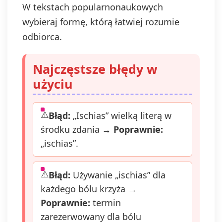
przycisku "wypisz
W tekstach popularnonaukowych
się" znajdującego
wybieraj formę, którą łatwiej rozumie
się w
wiadomościach e-
odbiorca.
mail od nas.
Najczęstsze błędy w
użyciu
Błąd:
„Ischias” wielką literą w
środku zdania →
Poprawnie:
„ischias”.
Błąd:
Używanie „ischias” dla
każdego bólu krzyża →
Poprawnie:
termin
zarezerwowany dla bólu