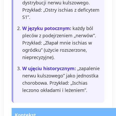
dystrybucji nerwu kulszowego.
Przykład: „Ostry ischias z deficytem
S1”.
W języku potocznym:
każdy ból
pleców z podejrzeniem „nerwów”.
Przykład: „Złapał mnie ischias w
ogródku” (użycie rozszerzone,
nieprecyzyjne).
W ujęciu historycznym:
„zapalenie
nerwu kulszowego” jako jednostka
chorobowa. Przykład: „Ischias
leczono okładami i leżeniem”.
Kontekst