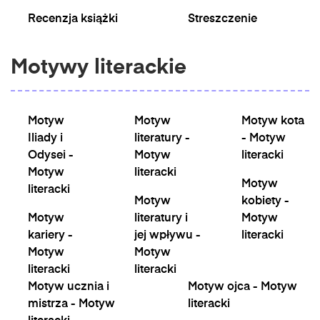
Recenzja książki
Streszczenie
Motywy literackie
Motyw
Motyw
Motyw kota
Iliady i
literatury -
- Motyw
Odysei -
Motyw
literacki
Motyw
literacki
Motyw
literacki
Motyw
kobiety -
Motyw
literatury i
Motyw
kariery -
jej wpływu -
literacki
Motyw
Motyw
literacki
literacki
Motyw ucznia i
Motyw ojca - Motyw
mistrza - Motyw
literacki