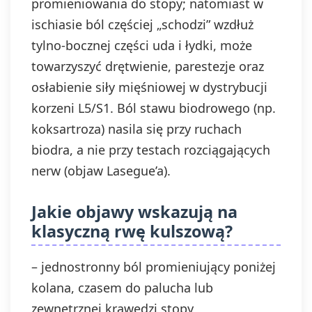
promieniowania do stopy; natomiast w
ischiasie ból częściej „schodzi” wzdłuż
tylno-bocznej części uda i łydki, może
towarzyszyć drętwienie, parestezje oraz
osłabienie siły mięśniowej w dystrybucji
korzeni L5/S1. Ból stawu biodrowego (np.
koksartroza) nasila się przy ruchach
biodra, a nie przy testach rozciągających
nerw (objaw Lasegue’a).
Jakie objawy wskazują na
klasyczną rwę kulszową?
– jednostronny ból promieniujący poniżej
kolana, czasem do palucha lub
zewnętrznej krawędzi stopy