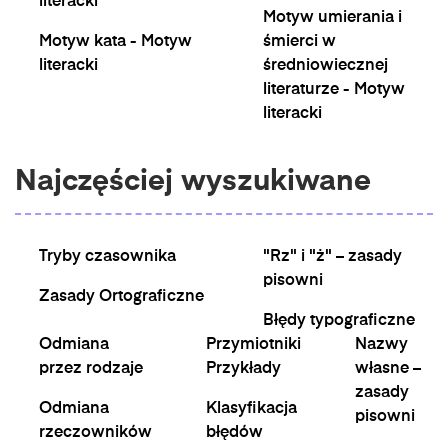
literacki
Motyw umierania i
Motyw kata - Motyw
śmierci w
literacki
średniowiecznej
literaturze - Motyw
literacki
Najczęściej wyszukiwane
Tryby czasownika
"Rz" i "ż" – zasady
pisowni
Zasady Ortograficzne
Błędy typograficzne
Odmiana
Przymiotniki
Nazwy
przez rodzaje
Przykłady
własne –
zasady
Odmiana
Klasyfikacja
pisowni
rzeczowników
błędów