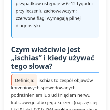
przypadków ustępuje w 6–12 tygodni
przy leczeniu zachowawczym;
czerwone flagi wymagają pilnej
diagnostyki.
Czym właściwie jest
„ischias” i kiedy używać
tego słowa?
Definicja:
ischias to zespół objawów
korzeniowych spowodowanych
podrażnieniem lub uciśnięciem nerwu
kulszowego albo jego korzeni (najczęściej
L4/L5 lub L5/S1). Ból zwykle zaczyna się w