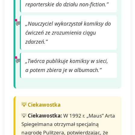
reporterskie do działu non-fiction.”
adres e-mail:
admin@dyktanda.pl
lub naciśniecie
„Nauczyciel wykorzystał komiksy do
przycisku "wypisz
się" znajdującego
ćwiczeń ze zrozumienia ciągu
się w
zdarzeń.”
wiadomościach e-
mail od nas.
„Twórca publikuje komiksy w sieci,
a potem zbiera je w albumach.”
💡
Ciekawostka:
W 1992 r. „Maus” Arta
Spiegelmana otrzymał specjalną
nagrodę Pulitzera, potwierdzając, że