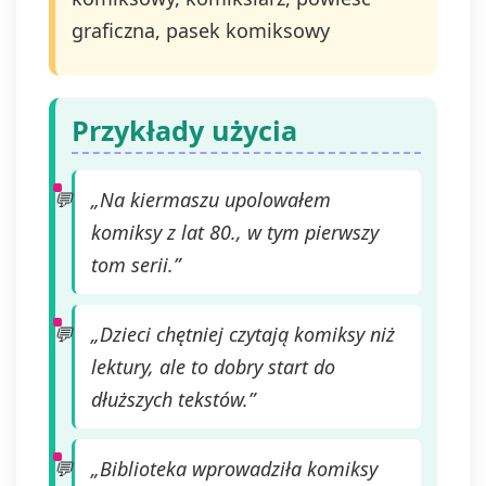
sprzeciwu wobec
graficzna, pasek komiksowy
przetwarzania, a
także prawo do
wniesienia skargi
do organu
nadzorczego. Masz
Przykłady użycia
prawo wycofać
swoją zgodę w
dowolnym
„Na kiermaszu upolowałem
momencie, bez
komiksy z lat 80., w tym pierwszy
wpływu na
zgodność z
tom serii.”
prawem
przetwarzania,
którego dokonano
„Dzieci chętniej czytają komiksy niż
na podstawie zgody
lektury, ale to dobry start do
przed jej
wycofaniem.
dłuższych tekstów.”
Wycofanie zgody
jest możliwe
poprzez kontakt z
„Biblioteka wprowadziła komiksy
Administratorem na