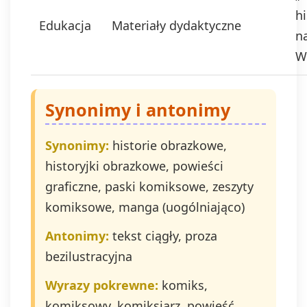
prawna
hi
przetwarzania
Edukacja
Materiały dydaktyczne
na
danych to
wyrażenie zgody,
W
zgodnie z art. 6 ust.
1 lit. a. RODO.
Twoje dane będą
Synonimy i antonimy
przechowywane o
momentu
wycofania zgody.
Synonimy:
historie obrazkowe,
Masz prawo do
historyjki obrazkowe, powieści
dostępu do swoich
danych, ich
graficzne, paski komiksowe, zeszyty
sprostowania,
komiksowe, manga (uogólniająco)
usunięcia,
ograniczenia
Antonimy:
tekst ciągły, proza
przetwarzania,
prawo do
bezilustracyjna
przenoszenia
danych, prawo do
Wyrazy pokrewne:
komiks,
wniesienia
komiksowy, komiksiarz, powieść