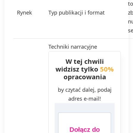
t
Rynek
Typ publikacji i format
zb
n
se
Techniki narracyjne
W tej chwili
widzisz tylko
50%
opracowania
by czytać dalej, podaj
adres e-mail!
Dołącz do