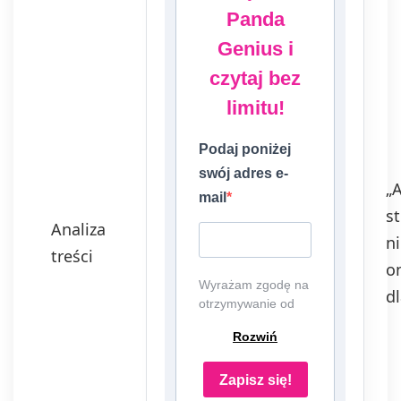
Panda
Genius i
czytaj bez
limitu!
Podaj poniżej
swój adres e-
„
mail
s
Analiza
n
treści
o
Wyrażam zgodę na
dl
otrzymywanie od
EDU Games S.A.,
Rozwiń
ul. Nowopogońska
98, 41-250
Czeladź, NIP:
Zapisz się!
6252475036, KRS: