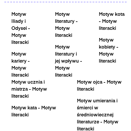
Motyw
Motyw
Motyw kota
Iliady i
literatury -
- Motyw
Odysei -
Motyw
literacki
Motyw
literacki
Motyw
literacki
Motyw
kobiety -
Motyw
literatury i
Motyw
kariery -
jej wpływu -
literacki
Motyw
Motyw
literacki
literacki
Motyw ucznia i
Motyw ojca - Motyw
mistrza - Motyw
literacki
literacki
Motyw umierania i
Motyw kata - Motyw
śmierci w
literacki
średniowiecznej
literaturze - Motyw
literacki