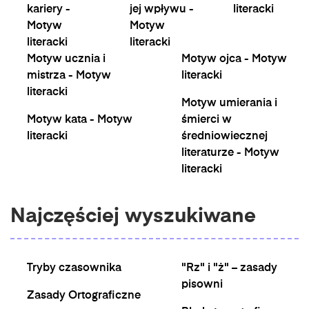
kariery -
jej wpływu -
literacki
Motyw
Motyw
literacki
literacki
Motyw ucznia i
Motyw ojca - Motyw
mistrza - Motyw
literacki
literacki
Motyw umierania i
Motyw kata - Motyw
śmierci w
literacki
średniowiecznej
literaturze - Motyw
literacki
Najczęściej wyszukiwane
Tryby czasownika
"Rz" i "ż" – zasady
pisowni
Zasady Ortograficzne