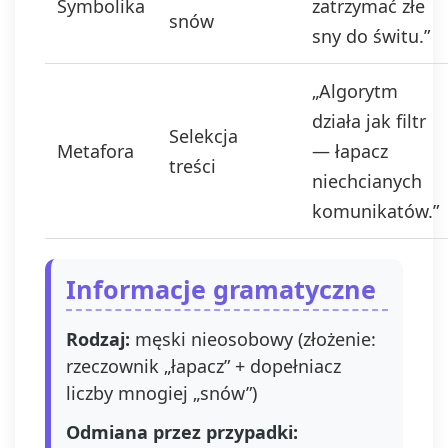
Symbolika
zatrzymać złe
snów
sny do świtu.”
„Algorytm
działa jak filtr
Selekcja
Metafora
— łapacz
treści
niechcianych
komunikatów.”
Informacje gramatyczne
Rodzaj:
męski nieosobowy (złożenie:
rzeczownik „łapacz” + dopełniacz
liczby mnogiej „snów”)
Odmiana przez przypadki: