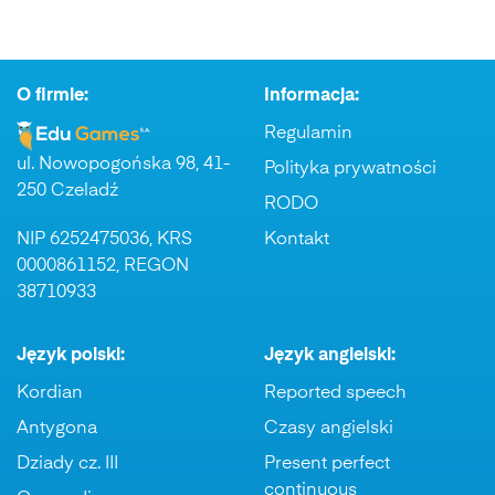
O firmie:
Informacja:
Regulamin
ul. Nowopogońska 98, 41-
Polityka prywatności
250 Czeladź
RODO
NIP 6252475036, KRS
Kontakt
0000861152, REGON
38710933
Język polski:
Język angielski:
Kordian
Reported speech
Antygona
Czasy angielski
Dziady cz. III
Present perfect
continuous