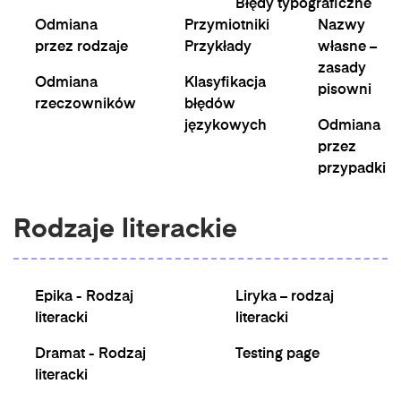
Błędy typograficzne
Odmiana
Przymiotniki
Nazwy
przez rodzaje
Przykłady
własne –
zasady
Odmiana
Klasyfikacja
pisowni
rzeczowników
błędów
językowych
Odmiana
przez
przypadki
Rodzaje literackie
Epika - Rodzaj
Liryka – rodzaj
literacki
literacki
Dramat - Rodzaj
Testing page
literacki