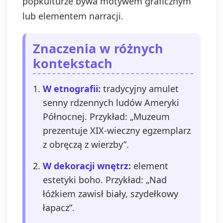
popkulturze bywa motywem graficznym
lub elementem narracji.
Znaczenia w różnych
kontekstach
W etnografii:
tradycyjny amulet
senny rdzennych ludów Ameryki
Północnej. Przykład: „Muzeum
prezentuje XIX‑wieczny egzemplarz
z obręczą z wierzby”.
W dekoracji wnętrz:
element
estetyki boho. Przykład: „Nad
łóżkiem zawisł biały, szydełkowy
łapacz”.