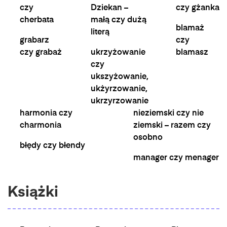
czy
Dziekan –
czy gżanka
cherbata
małą czy dużą
blamaż
literą
grabarz
czy
czy grabaż
ukrzyżowanie
blamasz
czy
ukszyżowanie,
ukżyrzowanie,
ukrzyrzowanie
harmonia czy
nieziemski czy nie
charmonia
ziemski – razem czy
osobno
błędy czy błendy
manager czy menager
Książki