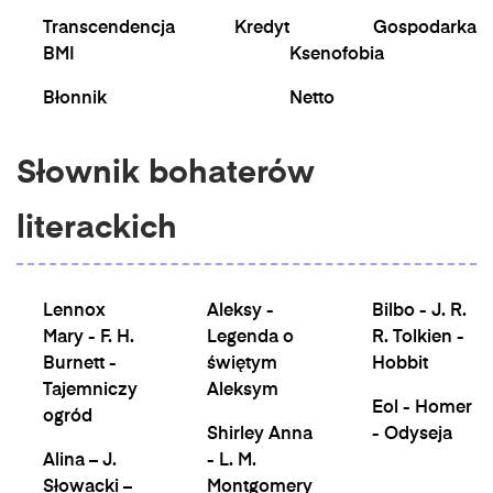
Transcendencja
Kredyt
Gospodarka
BMI
Ksenofobia
Błonnik
Netto
Słownik bohaterów
literackich
Lennox
Aleksy -
Bilbo - J. R.
Mary - F. H.
Legenda o
R. Tolkien -
Burnett -
świętym
Hobbit
Tajemniczy
Aleksym
Eol - Homer
ogród
Shirley Anna
- Odyseja
Alina – J.
- L. M.
Słowacki –
Montgomery