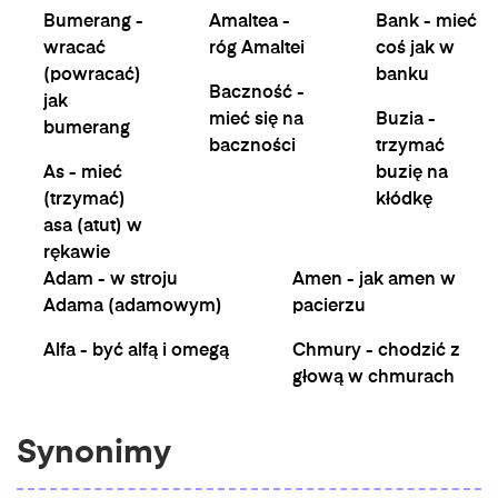
Bumerang -
Amaltea -
Bank - mieć
wracać
róg Amaltei
coś jak w
(powracać)
banku
Baczność -
jak
mieć się na
Buzia -
bumerang
baczności
trzymać
As - mieć
buzię na
(trzymać)
kłódkę
asa (atut) w
rękawie
Adam - w stroju
Amen - jak amen w
Adama (adamowym)
pacierzu
Alfa - być alfą i omegą
Chmury - chodzić z
głową w chmurach
Synonimy