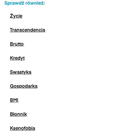
Sprawdź również:
jest możliwe poprzez kontakt z Administratorem
na adres e-mail:
admin@dyktanda.pl
lub
Życie
naciśniecie przycisku "wypisz się" znajdującego
się w wiadomościach e-mail od nas.
Transcendencja
Brutto
Kredyt
Swastyka
Gospodarka
BMI
Błonnik
Ksenofobia