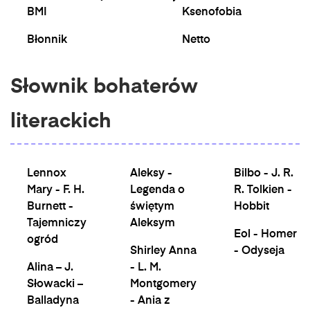
BMI
Ksenofobia
Błonnik
Netto
Słownik bohaterów
literackich
Lennox
Aleksy -
Bilbo - J. R.
Mary - F. H.
Legenda o
R. Tolkien -
Burnett -
świętym
Hobbit
Tajemniczy
Aleksym
Eol - Homer
ogród
Shirley Anna
- Odyseja
Alina – J.
- L. M.
Słowacki –
Montgomery
Balladyna
- Ania z