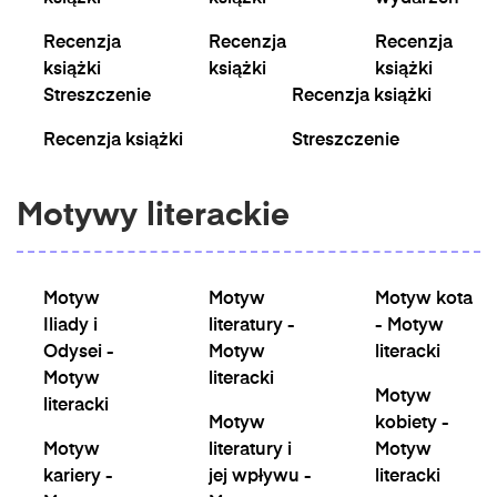
Recenzja
Recenzja
Recenzja
książki
książki
książki
Streszczenie
Recenzja książki
Recenzja książki
Streszczenie
Motywy literackie
Motyw
Motyw
Motyw kota
Iliady i
literatury -
- Motyw
Odysei -
Motyw
literacki
Motyw
literacki
Motyw
literacki
Motyw
kobiety -
Motyw
literatury i
Motyw
kariery -
jej wpływu -
literacki