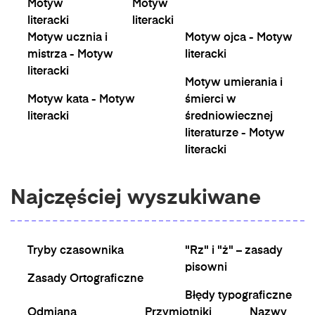
Motyw
Motyw
literacki
literacki
Motyw ucznia i
Motyw ojca - Motyw
mistrza - Motyw
literacki
literacki
Motyw umierania i
Motyw kata - Motyw
śmierci w
literacki
średniowiecznej
literaturze - Motyw
literacki
Najczęściej wyszukiwane
Tryby czasownika
"Rz" i "ż" – zasady
pisowni
Zasady Ortograficzne
Błędy typograficzne
Odmiana
Przymiotniki
Nazwy