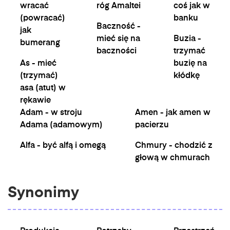
wracać
róg Amaltei
coś jak w
(powracać)
banku
Baczność -
jak
mieć się na
Buzia -
bumerang
baczności
trzymać
As - mieć
buzię na
(trzymać)
kłódkę
asa (atut) w
rękawie
Adam - w stroju
Amen - jak amen w
Adama (adamowym)
pacierzu
Alfa - być alfą i omegą
Chmury - chodzić z
głową w chmurach
Synonimy