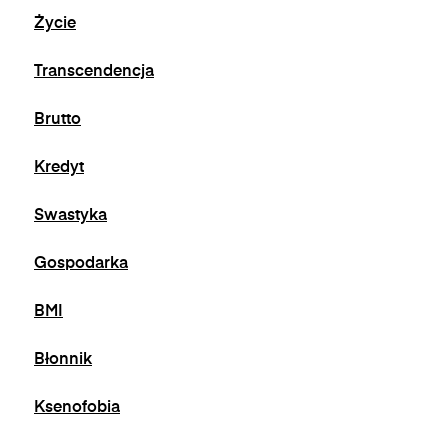
na adres e-mail:
admin@dyktanda.pl
lub
Życie
naciśniecie przycisku "wypisz się" znajdującego
się w wiadomościach e-mail od nas.
Transcendencja
Brutto
Kredyt
Swastyka
Gospodarka
BMI
Błonnik
Ksenofobia