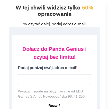
W tej chwili widzisz tylko
50%
opracowania
by czytać dalej, podaj adres e-mail!
Dołącz do Panda Genius i
czytaj bez limitu!
Podaj poniżej swój adres e-mail
Wyrażam zgodę na otrzymywanie od EDU
Games S.A., ul. Nowopogońska 98, 41-250
Czeladź, NIP: 6252475036, KRS: 0000861152,
Rozwiń
REGON: 387109330 (dalej jako