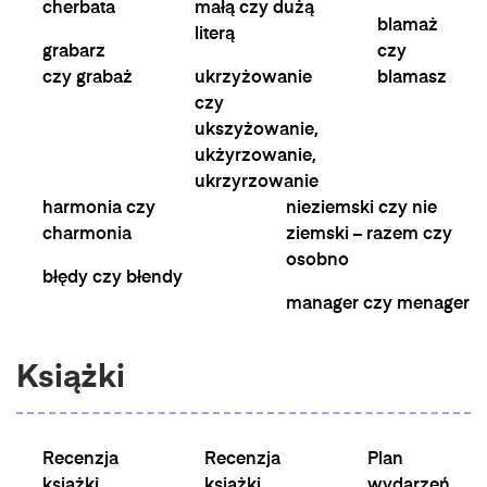
cherbata
małą czy dużą
blamaż
literą
grabarz
czy
czy grabaż
ukrzyżowanie
blamasz
czy
ukszyżowanie,
ukżyrzowanie,
ukrzyrzowanie
harmonia czy
nieziemski czy nie
charmonia
ziemski – razem czy
osobno
błędy czy błendy
manager czy menager
Książki
Recenzja
Recenzja
Plan
książki
książki
wydarzeń