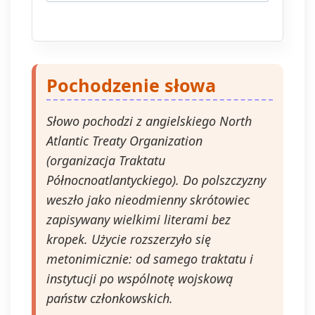
ograniczenia przetwarzania, prawo
do przenoszenia danych, prawo do
wniesienia sprzeciwu wobec
przetwarzania, a także prawo do
wniesienia skargi do organu
nadzorczego. Masz prawo wycofać
Pochodzenie słowa
swoją zgodę w dowolnym momencie,
bez wpływu na zgodność z prawem
Słowo pochodzi z angielskiego North
przetwarzania, którego dokonano na
podstawie zgody przed jej
Atlantic Treaty Organization
wycofaniem. Wycofanie zgody jest
(organizacja Traktatu
możliwe poprzez kontakt z
Północnoatlantyckiego). Do polszczyzny
Administratorem na adres e-mail:
admin@dyktanda.pl
lub naciśniecie
weszło jako nieodmienny skrótowiec
przycisku "wypisz się" znajdującego
zapisywany wielkimi literami bez
się w wiadomościach e-mail od nas.
kropek. Użycie rozszerzyło się
metonimicznie: od samego traktatu i
instytucji po wspólnotę wojskową
państw członkowskich.