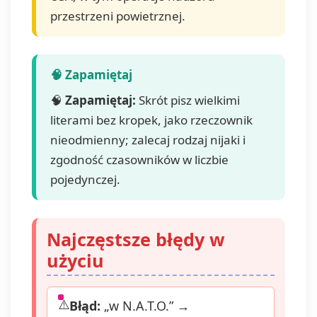
przestrzeni powietrznej.
🧠
Zapamiętaj:
Skrót pisz wielkimi
literami bez kropek, jako rzeczownik
nieodmienny; zalecaj rodzaj nijaki i
zgodność czasowników w liczbie
pojedynczej.
Najczęstsze błędy w
użyciu
Błąd:
„w N.A.T.O.” →