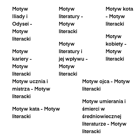
Motyw
Motyw
Motyw kota
Iliady i
literatury -
- Motyw
Odysei -
Motyw
literacki
Motyw
literacki
Motyw
literacki
Motyw
kobiety -
Motyw
literatury i
Motyw
kariery -
jej wpływu -
literacki
Motyw
Motyw
literacki
literacki
Motyw ucznia i
Motyw ojca - Motyw
mistrza - Motyw
literacki
literacki
Motyw umierania i
Motyw kata - Motyw
śmierci w
literacki
średniowiecznej
literaturze - Motyw
literacki