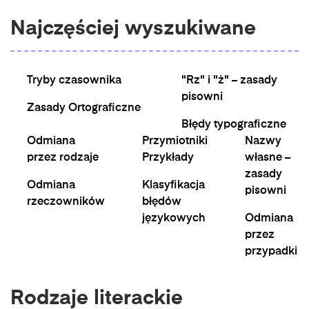
Najczęściej wyszukiwane
Tryby czasownika
"Rz" i "ż" – zasady
pisowni
Zasady Ortograficzne
Błędy typograficzne
Odmiana
Przymiotniki
Nazwy
przez rodzaje
Przykłady
własne –
zasady
Odmiana
Klasyfikacja
pisowni
rzeczowników
błędów
językowych
Odmiana
przez
przypadki
Rodzaje literackie