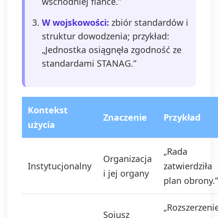
wschodniej flance.”
W wojskowości:
zbiór standardów i
struktur dowodzenia; przykład:
„Jednostka osiągnęła zgodność ze
standardami STANAG.”
Kontekst
Znaczenie
Przykład
użycia
„Rada
Organizacja
Instytucjonalny
zatwierdziła
i jej organy
plan obrony.”
„Rozszerzeni
Sojusz