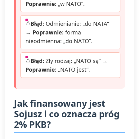
Poprawnie:
„w NATO”.
Błąd:
Odmienianie: „do NATA”
→
Poprawnie:
forma
nieodmienna: „do NATO”.
Błąd:
Zły rodzaj: „NATO są” →
Poprawnie:
„NATO jest”.
Jak finansowany jest
Sojusz i co oznacza próg
2% PKB?