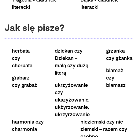
Tragedia - Gatunek
Bajka - Gatunek
literacki
literacki
Jak się pisze?
herbata
dziekan czy
grzanka
czy
Dziekan –
czy gżanka
cherbata
małą czy dużą
blamaż
literą
grabarz
czy
czy grabaż
ukrzyżowanie
blamasz
czy
ukszyżowanie,
ukżyrzowanie,
ukrzyrzowanie
harmonia czy
nieziemski czy nie
charmonia
ziemski – razem czy