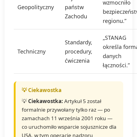
wzmocniło
Geopolityczny
państw
bezpieczeńs
Zachodu
regionu.”
„STANAG
Standardy,
określa form
Techniczny
procedury,
danych
ćwiczenia
łączności.”
💡
Ciekawostka:
Artykuł 5 został
formalnie przywołany tylko raz — po
zamachach 11 września 2001 roku —
co uruchomiło wsparcie sojusznicze dla
USA, w tym operacje nadzoru