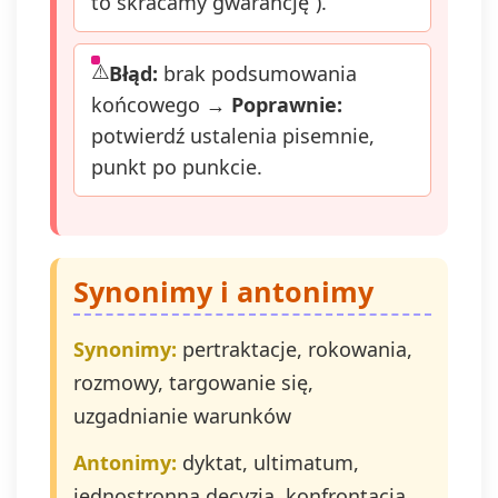
to skracamy gwarancję”).
Błąd:
brak podsumowania
końcowego →
Poprawnie:
potwierdź ustalenia pisemnie,
punkt po punkcie.
Synonimy i antonimy
Synonimy:
pertraktacje, rokowania,
rozmowy, targowanie się,
uzgadnianie warunków
Antonimy:
dyktat, ultimatum,
jednostronna decyzja, konfrontacja