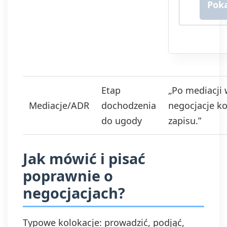
za pośr
komunikac
telefonic
Podanie
jest dob
ale niez
otrzymy
newslette
Etap
„Po mediacji
ofert. P
prawna
Mediacje/ADR
dochodzenia
negocjacje 
przetwar
do ugody
zapisu.”
danych t
wyrażeni
zgodnie z
Jak mówić i pisać
1 lit. a.
Twoje d
poprawnie o
przecho
moment
negocjacjach?
wycofani
Masz pr
dostępu 
Typowe kolokacje: prowadzić, podjąć,