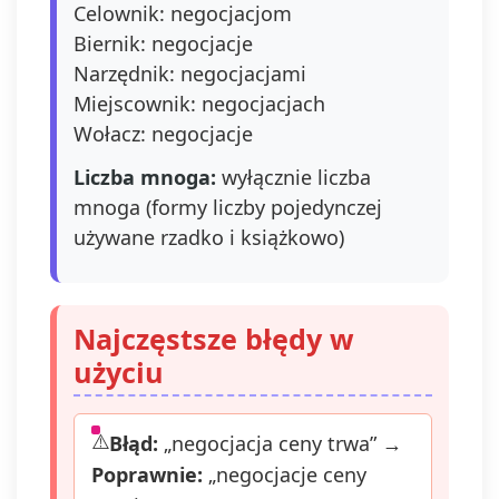
Celownik: negocjacjom
przetwar
Biernik: negocjacje
którego
na podst
Narzędnik: negocjacjami
przed jej
Miejscownik: negocjacjach
wycofan
Wołacz: negocjacje
Wycofan
jest moż
Liczba mnoga:
wyłącznie liczba
poprzez 
mnoga (formy liczby pojedynczej
Administ
adres e-
używane rzadko i książkowo)
admin@d
lub naciś
przycisk
się" zna
Najczęstsze błędy w
się w
użyciu
wiadomoś
mail od 
Błąd:
„negocjacja ceny trwa” →
Poprawnie:
„negocjacje ceny