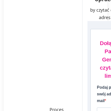
by czytać 
adres
Doł
Pa
Gen
czyt
li
Podaj p
swój ad
mail
Proces