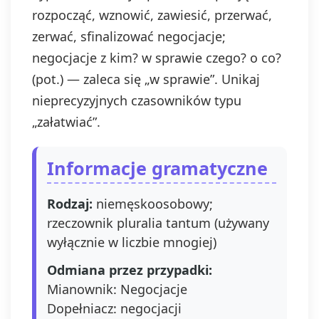
danych, 
rozpocząć, wznowić, zawiesić, przerwać,
sprostow
usunięci
zerwać, sfinalizować negocjacje;
ogranicz
negocjacje z kim? w sprawie czego? o co?
przetwar
prawo d
(pot.) — zaleca się „w sprawie”. Unikaj
przenosz
nieprecyzyjnych czasowników typu
danych, 
„załatwiać”.
wniesien
sprzeci
przetwar
Informacje gramatyczne
także pr
wniesien
do orga
Rodzaj:
niemęskoosobowy;
nadzorc
rzeczownik pluralia tantum (używany
prawo w
wyłącznie w liczbie mnogiej)
swoją z
dowolny
Odmiana przez przypadki:
momenci
wpływu 
Mianownik: Negocjacje
zgodnoś
Dopełniacz: negocjacji
prawem