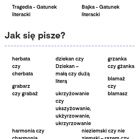
Tragedia - Gatunek
Bajka - Gatunek
literacki
literacki
Jak się pisze?
herbata
dziekan czy
grzanka
czy
Dziekan –
czy gżanka
cherbata
małą czy dużą
blamaż
literą
grabarz
czy
czy grabaż
ukrzyżowanie
blamasz
czy
ukszyżowanie,
ukżyrzowanie,
ukrzyrzowanie
harmonia czy
nieziemski czy nie
charmonia
ziemski – razem czy