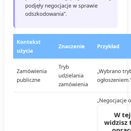
podjęły negocjacje w sprawie
odszkodowania”.
Kontekst
Znaczenie
Przykład
użycia
Tryb
Zamówienia
„Wybrano tryb
udzielania
publiczne
ogłoszeniem.
zamówienia
„Negocjacje 
W tej
widzisz
oprac