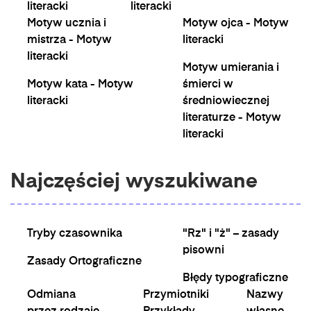
literacki
literacki
Motyw ucznia i
Motyw ojca - Motyw
mistrza - Motyw
literacki
literacki
Motyw umierania i
Motyw kata - Motyw
śmierci w
literacki
średniowiecznej
literaturze - Motyw
literacki
Najczęściej wyszukiwane
Tryby czasownika
"Rz" i "ż" – zasady
pisowni
Zasady Ortograficzne
Błędy typograficzne
Odmiana
Przymiotniki
Nazwy