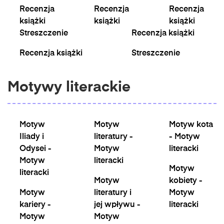
Recenzja
Recenzja
Recenzja
książki
książki
książki
Streszczenie
Recenzja książki
Recenzja książki
Streszczenie
Motywy literackie
Motyw
Motyw
Motyw kota
Iliady i
literatury -
- Motyw
Odysei -
Motyw
literacki
Motyw
literacki
Motyw
literacki
Motyw
kobiety -
Motyw
literatury i
Motyw
kariery -
jej wpływu -
literacki
Motyw
Motyw