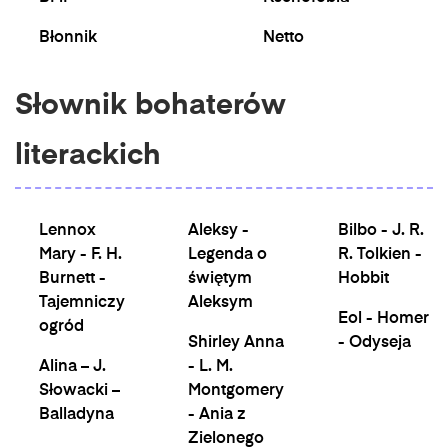
Błonnik
Netto
Słownik bohaterów
literackich
Lennox
Aleksy -
Bilbo - J. R.
Mary - F. H.
Legenda o
R. Tolkien -
Burnett -
świętym
Hobbit
Tajemniczy
Aleksym
Eol - Homer
ogród
Shirley Anna
- Odyseja
Alina – J.
- L. M.
Słowacki –
Montgomery
Balladyna
- Ania z
Zielonego