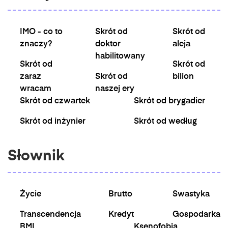
IMO - co to
Skrót od
Skrót od
znaczy?
doktor
aleja
habilitowany
Skrót od
Skrót od
zaraz
Skrót od
bilion
wracam
naszej ery
Skrót od czwartek
Skrót od brygadier
Skrót od inżynier
Skrót od według
Słownik
Życie
Brutto
Swastyka
Transcendencja
Kredyt
Gospodarka
BMI
Ksenofobia