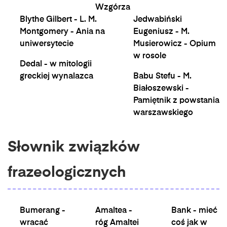
Wzgórza
Blythe Gilbert - L. M.
Jedwabiński
Montgomery - Ania na
Eugeniusz - M.
uniwersytecie
Musierowicz - Opium
w rosole
Dedal - w mitologii
greckiej wynalazca
Babu Stefu - M.
Białoszewski -
Pamiętnik z powstania
warszawskiego
Słownik związków
frazeologicznych
Bumerang -
Amaltea -
Bank - mieć
wracać
róg Amaltei
coś jak w