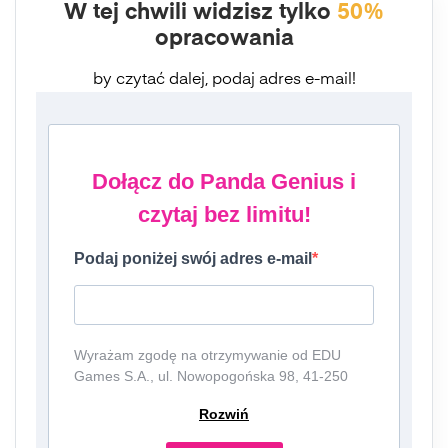
W tej chwili widzisz tylko
50%
opracowania
by czytać dalej, podaj adres e-mail!
Dołącz do Panda Genius i
czytaj bez limitu!
Podaj poniżej swój adres e-mail
Wyrażam zgodę na otrzymywanie od EDU
Games S.A., ul. Nowopogońska 98, 41-250
Czeladź, NIP: 6252475036, KRS: 0000861152,
Rozwiń
REGON: 387109330 (dalej jako
"Administrator") newslettera, czyli informacji o