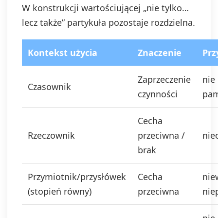
W konstrukcji wartościującej „nie tylko…
lecz także” partykuła pozostaje rozdzielna.
Kontekst użycia
Znaczenie
Prz
Zaprzeczenie
nie
Czasownik
czynności
pa
Cecha
Rzeczownik
przeciwna /
nie
brak
Przymiotnik/przysłówek
Cecha
nie
(stopień równy)
przeciwna
nie