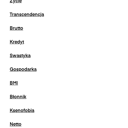
Życie
naciśniecie przycisku "wypisz się" znajdującego
się w wiadomościach e-mail od nas.
Transcendencja
Brutto
Kredyt
Swastyka
Gospodarka
BMI
Błonnik
Ksenofobia
Netto