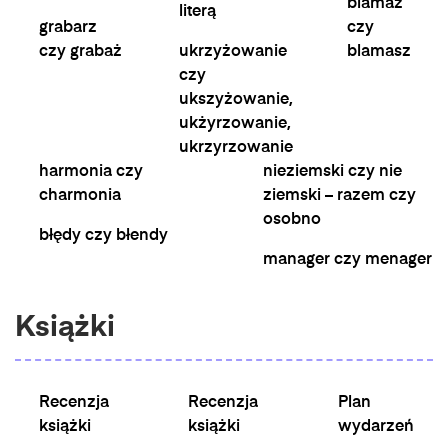
blamaż
literą
grabarz
czy
czy grabaż
ukrzyżowanie
blamasz
czy
ukszyżowanie,
ukżyrzowanie,
ukrzyrzowanie
harmonia czy
nieziemski czy nie
charmonia
ziemski – razem czy
osobno
błędy czy błendy
manager czy menager
Książki
Recenzja
Recenzja
Plan
książki
książki
wydarzeń