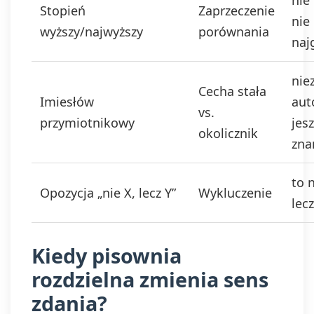
nie 
Stopień
Zaprzeczenie
nie
wyższy/najwyższy
porównania
naj
nie
Cecha stała
Imiesłów
aut
vs.
przymiotnikowy
jes
okolicznik
zna
to n
Opozycja „nie X, lecz Y”
Wykluczenie
lecz
Kiedy pisownia
rozdzielna zmienia sens
zdania?