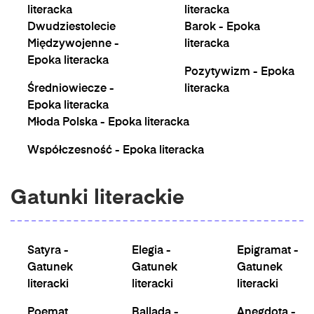
literacka
literacka
Dwudziestolecie
Barok - Epoka
Międzywojenne -
literacka
Epoka literacka
Pozytywizm - Epoka
Średniowiecze -
literacka
Epoka literacka
Młoda Polska - Epoka literacka
Współczesność - Epoka literacka
Gatunki literackie
Satyra -
Elegia -
Epigramat -
Gatunek
Gatunek
Gatunek
literacki
literacki
literacki
Poemat
Ballada -
Anegdota -