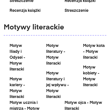
Streszczenie
Recenzja książki
Recenzja książki
Streszczenie
Motywy literackie
Motyw
Motyw
Motyw kota
Iliady i
literatury -
- Motyw
Odysei -
Motyw
literacki
Motyw
literacki
Motyw
literacki
Motyw
kobiety -
Motyw
literatury i
Motyw
kariery -
jej wpływu -
literacki
Motyw
Motyw
literacki
literacki
Motyw ucznia i
Motyw ojca - Motyw
mistrza - Motyw
literacki