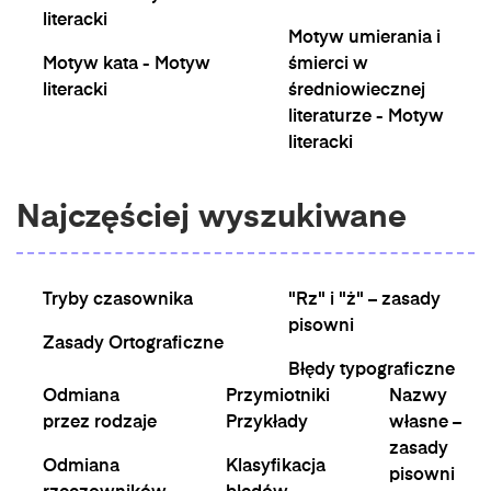
literacki
Motyw umierania i
Motyw kata - Motyw
śmierci w
literacki
średniowiecznej
literaturze - Motyw
literacki
Najczęściej wyszukiwane
Tryby czasownika
"Rz" i "ż" – zasady
pisowni
Zasady Ortograficzne
Błędy typograficzne
Odmiana
Przymiotniki
Nazwy
przez rodzaje
Przykłady
własne –
zasady
Odmiana
Klasyfikacja
pisowni