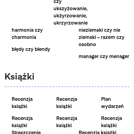
czy
ukszyżowanie,
ukżyrzowanie,
ukrzyrzowanie
harmonia czy
nieziemski czy nie
charmonia
ziemski – razem czy
osobno
błędy czy błendy
manager czy menager
Książki
Recenzja
Recenzja
Plan
książki
książki
wydarzeń
Recenzja
Recenzja
Recenzja
książki
książki
książki
Streszczenie
Recenzja książki