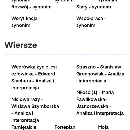
synonim
synonim
synonim
Rozwój - synonim
Stary - synonim
Weryfikacja -
Współpraca -
synonim
synonim
Wiersze
Wędrówką życie jest
Straszno - Stanisław
człowieka - Edward
Grochowiak - Analiza
Stachura - Analiza i
i interpretacja
interpretacja
Miłość (1) - Maria
Nic dwa razy -
Pawlikowska-
Wisława Szymborska
Jasnorzewska -
- Analiza i
Analiza i interpretacja
interpretacja
Pamiętajcie
Fortepian
Moja