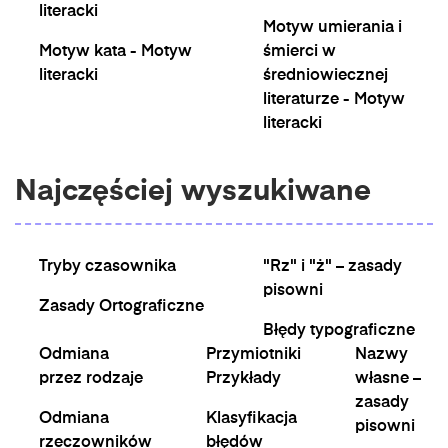
literacki
Motyw umierania i
Motyw kata - Motyw
śmierci w
literacki
średniowiecznej
literaturze - Motyw
literacki
Najczęściej wyszukiwane
Tryby czasownika
"Rz" i "ż" – zasady
pisowni
Zasady Ortograficzne
Błędy typograficzne
Odmiana
Przymiotniki
Nazwy
przez rodzaje
Przykłady
własne –
zasady
Odmiana
Klasyfikacja
pisowni
rzeczowników
błędów