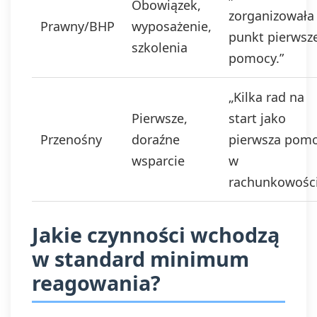
Obowiązek,
zorganizowała
Prawny/BHP
wyposażenie,
punkt pierwsz
szkolenia
pomocy.”
„Kilka rad na
Pierwsze,
start jako
Przenośny
doraźne
pierwsza pom
wsparcie
w
rachunkowości
Jakie czynności wchodzą
w standard minimum
reagowania?