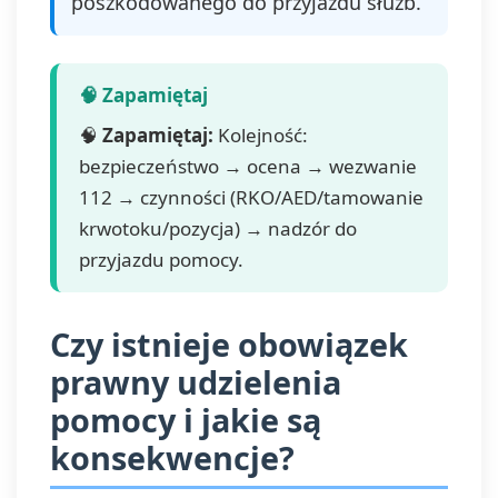
poszkodowanego do przyjazdu służb.
🧠
Zapamiętaj:
Kolejność:
bezpieczeństwo → ocena → wezwanie
112 → czynności (RKO/AED/tamowanie
krwotoku/pozycja) → nadzór do
przyjazdu pomocy.
Czy istnieje obowiązek
prawny udzielenia
pomocy i jakie są
konsekwencje?