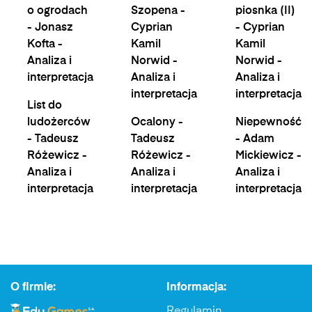
o ogrodach
Szopena -
piosnka (II)
- Jonasz
Cyprian
- Cyprian
Kofta -
Kamil
Kamil
Analiza i
Norwid -
Norwid -
interpretacja
Analiza i
Analiza i
interpretacja
interpretacja
List do
ludożerców
Ocalony -
Niepewność
- Tadeusz
Tadeusz
- Adam
Różewicz -
Różewicz -
Mickiewicz -
Analiza i
Analiza i
Analiza i
interpretacja
interpretacja
interpretacja
O firmie:
Informacja:
Regulamin