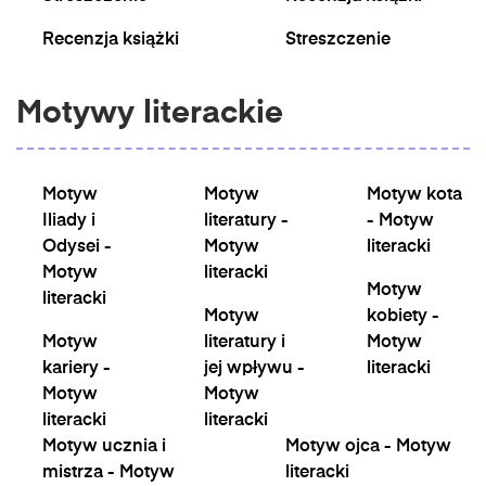
Recenzja książki
Streszczenie
Motywy literackie
Motyw
Motyw
Motyw kota
Iliady i
literatury -
- Motyw
Odysei -
Motyw
literacki
Motyw
literacki
Motyw
literacki
Motyw
kobiety -
Motyw
literatury i
Motyw
kariery -
jej wpływu -
literacki
Motyw
Motyw
literacki
literacki
Motyw ucznia i
Motyw ojca - Motyw
mistrza - Motyw
literacki