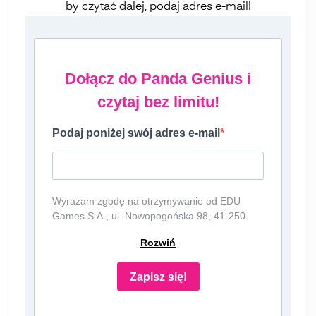
by czytać dalej, podaj adres e-mail!
Dołącz do Panda Genius i
czytaj bez limitu!
Podaj poniżej swój adres e-mail
Wyrażam zgodę na otrzymywanie od EDU
Games S.A., ul. Nowopogońska 98, 41-250
Czeladź, NIP: 6252475036, KRS: 0000861152,
Rozwiń
REGON: 387109330 (dalej jako
"Administrator") newslettera, czyli informacji o
tematyce związanej z edukacją i szkolnictwem
Zapisz się!
oraz ofert handlowych lub/ i reklamowych za
pośrednictwem komunikacji e-mail i