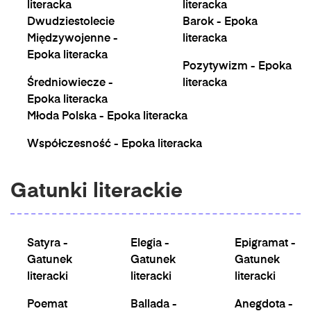
literacka
literacka
Dwudziestolecie
Barok - Epoka
Międzywojenne -
literacka
Epoka literacka
Pozytywizm - Epoka
Średniowiecze -
literacka
Epoka literacka
Młoda Polska - Epoka literacka
Współczesność - Epoka literacka
Gatunki literackie
Satyra -
Elegia -
Epigramat -
Gatunek
Gatunek
Gatunek
literacki
literacki
literacki
Poemat
Ballada -
Anegdota -