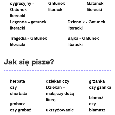
dygresyjny -
Gatunek
Gatunek
Gatunek
literacki
literacki
literacki
Legenda – gatunek
Dziennik - Gatunek
literacki
literacki
Tragedia - Gatunek
Bajka - Gatunek
literacki
literacki
Jak się pisze?
herbata
dziekan czy
grzanka
czy
Dziekan –
czy gżanka
cherbata
małą czy dużą
blamaż
literą
grabarz
czy
czy grabaż
ukrzyżowanie
blamasz