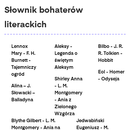
Słownik bohaterów
literackich
Lennox
Aleksy -
Bilbo - J. R.
Mary - F. H.
Legenda o
R. Tolkien -
Burnett -
świętym
Hobbit
Tajemniczy
Aleksym
Eol - Homer
ogród
Shirley Anna
- Odyseja
Alina – J.
- L. M.
Słowacki –
Montgomery
Balladyna
- Ania z
Zielonego
Wzgórza
Blythe Gilbert - L. M.
Jedwabiński
Montgomery - Ania na
Eugeniusz - M.