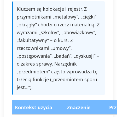
Kluczem są kolokacje i rejestr. Z
przymiotnikami „metalowy”, „ciężki”,
„okrągły” chodzi o rzecz materialną. Z
wyrazami „szkolny”, „obowiązkowy”,
„fakultatywny” – o kurs. Z
rzeczownikami „umowy”,
„postępowania”, „badań”, „dyskusji” –
o zakres sprawy. Narzędnik
„przedmiotem” często wprowadza tę
trzecią funkcję („przedmiotem sporu
jest…”).
Kontekst użycia
Znaczenie
Prz