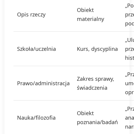
„Po
Obiekt
Opis rzeczy
prz
materialny
pod
„Ul
Szkoła/uczelnia
Kurs, dyscyplina
prz
his
„P
Zakres sprawy,
Prawo/administracja
umo
świadczenia
opr
„P
Obiekt
Nauka/filozofia
ana
poznania/badań
nar