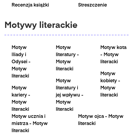
Recenzja książki
Streszczenie
Motywy literackie
Motyw
Motyw
Motyw kota
Iliady i
literatury -
- Motyw
Odysei -
Motyw
literacki
Motyw
literacki
Motyw
literacki
Motyw
kobiety -
Motyw
literatury i
Motyw
kariery -
jej wpływu -
literacki
Motyw
Motyw
literacki
literacki
Motyw ucznia i
Motyw ojca - Motyw
mistrza - Motyw
literacki
literacki