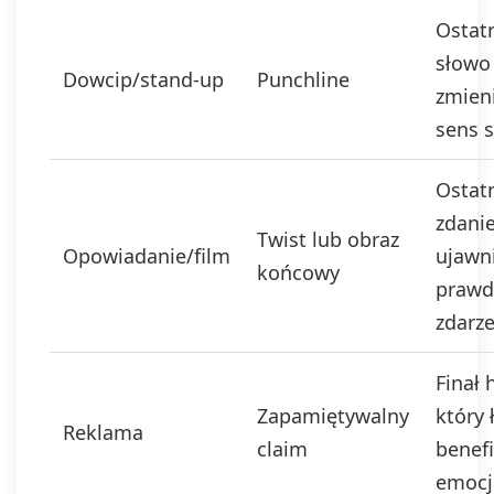
Ostat
słowo
Dowcip/stand-up
Punchline
zmien
sens 
Ostat
zdani
Twist lub obraz
Opowiadanie/film
ujawn
końcowy
prawd
zdarz
Finał 
Zapamiętywalny
który 
Reklama
claim
benefi
emocj