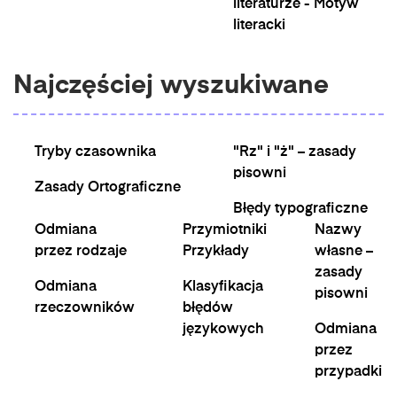
literaturze - Motyw
literacki
Najczęściej wyszukiwane
Tryby czasownika
"Rz" i "ż" – zasady
pisowni
Zasady Ortograficzne
Błędy typograficzne
Odmiana
Przymiotniki
Nazwy
przez rodzaje
Przykłady
własne –
zasady
Odmiana
Klasyfikacja
pisowni
rzeczowników
błędów
językowych
Odmiana
przez
przypadki