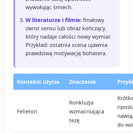
wywołując śmiech.
W literaturze i filmie:
finałowy
zwrot sensu lub obraz kończący,
który nadaje całości nowy wymiar.
Przykład: ostatnia scena ujawnia
prawdziwą motywację bohatera.
Kontekst użycia
Znaczenie
Przyk
Krótk
Konkluzja
ripost
Felieton
wzmacniająca
nawią
tezę
do ws