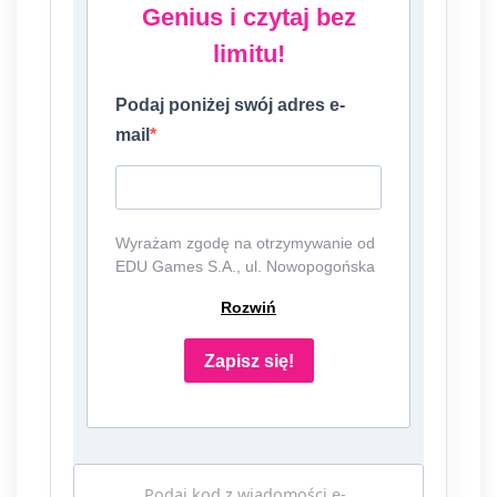
Genius i czytaj bez
limitu!
Podaj poniżej swój adres e-
mail
Wyrażam zgodę na otrzymywanie od
EDU Games S.A., ul. Nowopogońska
98, 41-250 Czeladź, NIP:
Rozwiń
6252475036, KRS: 0000861152,
REGON: 387109330 (dalej jako
"Administrator") newslettera, czyli
Zapisz się!
informacji o tematyce związanej z
edukacją i szkolnictwem oraz ofert
handlowych lub/ i reklamowych za
pośrednictwem komunikacji e-mail i
telefonicznej. Podanie danych jest
Podaj kod z wiadomości e-