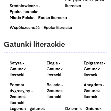
Pozytywizm - Epoka
Średniowiecze -
literacka
Epoka literacka
Młoda Polska - Epoka literacka
Współczesność - Epoka literacka
Gatunki literackie
Satyra -
Elegia -
Epigramat -
Gatunek
Gatunek
Gatunek
literacki
literacki
literacki
Poemat
Ballada -
Anegdota -
dygresyjny -
Gatunek
Gatunek
Gatunek
literacki
literacki
literacki
Legenda – gatunek
Dziennik - Gatunek