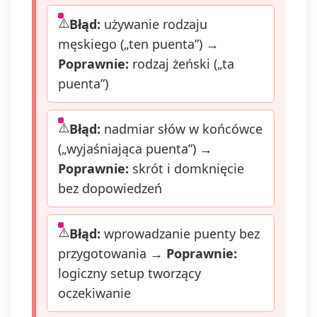
Błąd:
używanie rodzaju
męskiego („ten puenta”) →
Poprawnie:
rodzaj żeński („ta
puenta”)
Błąd:
nadmiar słów w końcówce
(„wyjaśniająca puenta”) →
Poprawnie:
skrót i domknięcie
bez dopowiedzeń
Błąd:
wprowadzanie puenty bez
przygotowania →
Poprawnie:
logiczny setup tworzący
oczekiwanie