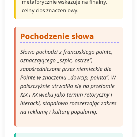
metaforycznie wskazuje na finalny,
admin@dyktanda.pl
lub naciśniecie
celny cios znaczeniowy.
przycisku "wypisz się" znajdującego
się w wiadomościach e-mail od nas.
Pochodzenie słowa
Słowo pochodzi z francuskiego pointe,
oznaczającego „szpic, ostrze”,
zapośredniczone przez niemieckie die
Pointe w znaczeniu „dowcip, pointa”. W
polszczyźnie utrwaliło się na przełomie
XIX i XX wieku jako termin retoryczny i
literacki, stopniowo rozszerzając zakres
na reklamę i kulturę popularną.