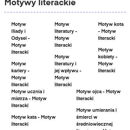
Motywy literackie
Motyw
Motyw
Motyw kota
Iliady i
literatury -
- Motyw
Odysei -
Motyw
literacki
Motyw
literacki
Motyw
literacki
Motyw
kobiety -
Motyw
literatury i
Motyw
kariery -
jej wpływu -
literacki
Motyw
Motyw
literacki
literacki
Motyw ucznia i
Motyw ojca - Motyw
mistrza - Motyw
literacki
literacki
Motyw umierania i
Motyw kata - Motyw
śmierci w
literacki
średniowiecznej