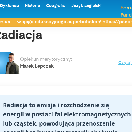
Dyktanda
Historia
Geografia
Język angielski
Poro
Pand
nius – Twojego edukacyjnego superbohatera! https://pan
adiacja
Opiekun merytoryczny:
Czytaj
Marek Lepczak
Radiacja to emisja i rozchodzenie się
energii w postaci fal elektromagnetycznych
lub cząstek, powodująca przenoszenie