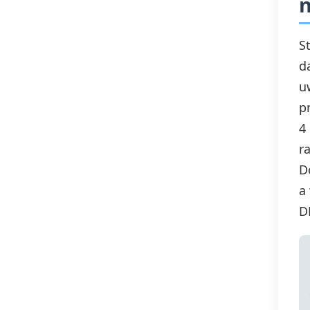
n
S
d
u
p
4
r
D
a
D