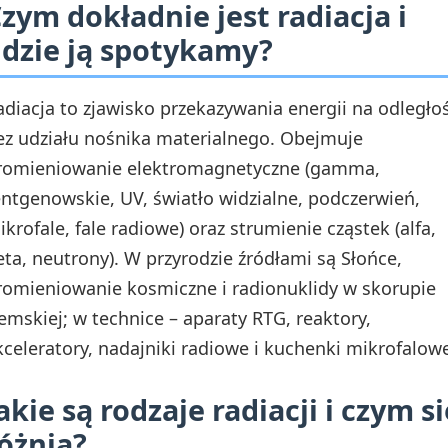
zym dokładnie jest radiacja i
dzie ją spotykamy?
adiacja to zjawisko przekazywania energii na odległo
ez udziału nośnika materialnego. Obejmuje
romieniowanie elektromagnetyczne (gamma,
entgenowskie, UV, światło widzialne, podczerwień,
ikrofale, fale radiowe) oraz strumienie cząstek (alfa,
eta, neutrony). W przyrodzie źródłami są Słońce,
romieniowanie kosmiczne i radionuklidy w skorupie
iemskiej; w technice – aparaty RTG, reaktory,
kceleratory, nadajniki radiowe i kuchenki mikrofalow
akie są rodzaje radiacji i czym si
óżnią?