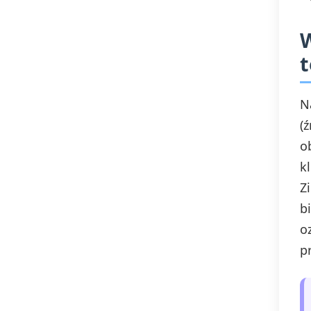
W
t
N
(
ob
k
Z
b
o
p