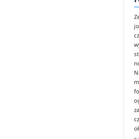
Z
j
c
w
s
n
Ni
m
f
o
z
c
o
–