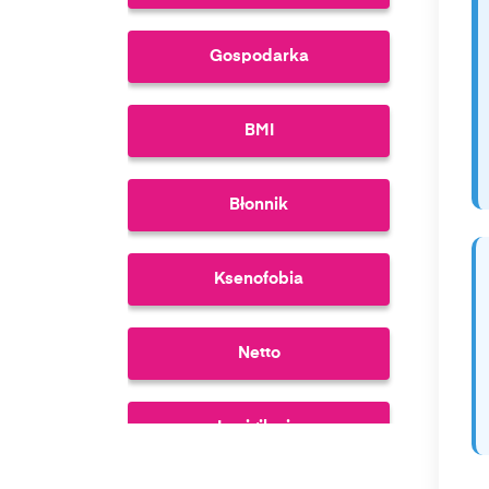
Gospodarka
BMI
Błonnik
Ksenofobia
Netto
Inwigilacja