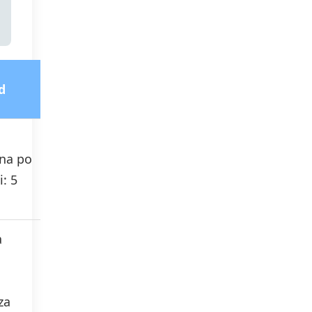
d
na po
i: 5
a
za