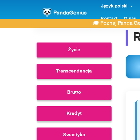
Język polski
ZDAY
Słownik
Radiacja
Kontakt
O nas
🎓 Poznaj Panda Ge
R
Życie
Transcendencja
Brutto
Kredyt
Swastyka