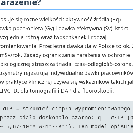
arażenie?
tosuje się różne wielkości: aktywność źródła (Bq),
awka pochłonięta (Gy) i dawka efektywna (Sv), która
względnia różną wrażliwość tkanek i rodzaj
romieniowania. Przeciętna dawka tła w Polsce to ok. 
 mSv/rok. Zasady ograniczania narażenia w ochronie
adiologicznej streszcza triada: czas–odległość–osłona.
ozymetry rejestrują indywidualne dawki pracowników
 w praktyce klinicznej używa się wskaźników takich ja
LP/CTDI dla tomografii i DAP dla fluoroskopii.
σT⁴ – strumień ciepła wypromieniowanego
przez ciało doskonale czarne: q = σ·T⁴ (
≈ 5,67·10⁻⁸ W·m⁻²·K⁻⁴). Ten model opisuj