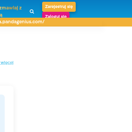
Zarejestruj się
zmawiaj z
ą
Zaloguj się
da.pandagenius.com/
 więcej