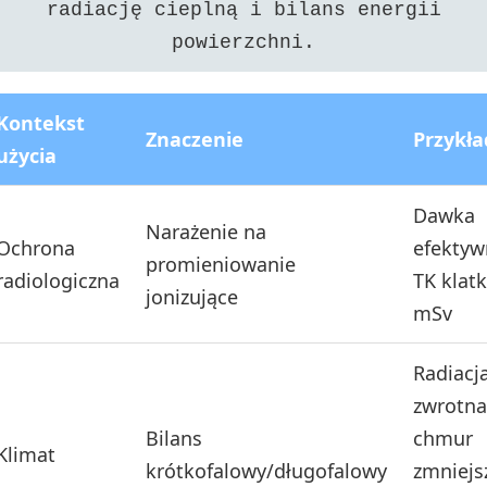
radiację cieplną i bilans energii
powierzchni.
Kontekst
Znaczenie
Przykła
użycia
Dawka
Narażenie na
Ochrona
efektyw
promieniowanie
radiologiczna
TK klatk
jonizujące
mSv
Radiacj
zwrotna
Bilans
chmur
Klimat
krótkofalowy/długofalowy
zmniejs