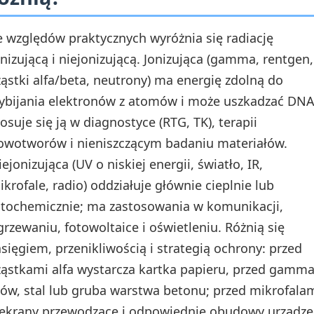
e względów praktycznych wyróżnia się radiację
onizującą i niejonizującą. Jonizująca (gamma, rentgen,
ząstki alfa/beta, neutrony) ma energię zdolną do
ybijania elektronów z atomów i może uszkadzać DNA
tosuje się ją w diagnostyce (RTG, TK), terapii
owotworów i nieniszczącym badaniu materiałów.
ejonizująca (UV o niskiej energii, światło, IR,
ikrofale, radio) oddziałuje głównie cieplnie lub
otochemicznie; ma zastosowania w komunikacji,
grzewaniu, fotowoltaice i oświetleniu. Różnią się
asięgiem, przenikliwością i strategią ochrony: przed
ząstkami alfa wystarcza kartka papieru, przed gamma
łów, stal lub gruba warstwa betonu; przed mikrofala
 ekrany przewodzące i odpowiednie obudowy urządze