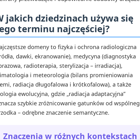
 jakich dziedzinach używa się
ego terminu najczęściej?
ajczęstsze domeny to fizyka i ochrona radiologiczna
źródła, dawki, ekranowanie), medycyna (diagnostyka
razowa, radioterapia, sterylizacja – irradiacja),
limatologia i meteorologia (bilans promieniowania
iemi, radiacja długofalowa i krótkofalowa), a także
iologia ewolucyjna, gdzie „radiacja adaptacyjna”
znacza szybkie zróżnicowanie gatunków od wspólne
rzodka – odrębne znaczenie semantyczne.
Znaczenia w różnych kontekstach