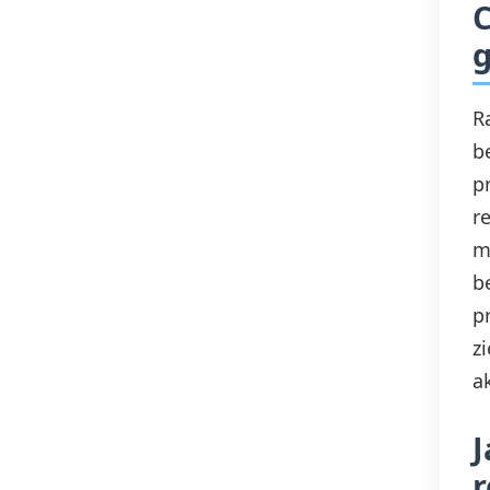
C
Bezrobocie
g
R
b
p
r
m
b
p
z
a
J
r