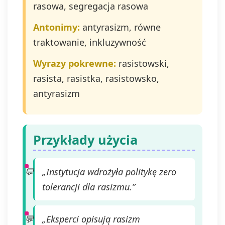
poprzez kontakt z
rasowa, segregacja rasowa
Administratorem na
adres e-mail:
Antonimy:
antyrasizm, równe
admin@dyktanda.pl
traktowanie, inkluzywność
lub naciśniecie
przycisku "wypisz
Wyrazy pokrewne:
rasistowski,
się" znajdującego
się w
rasista, rasistka, rasistowsko,
wiadomościach e-
antyrasizm
mail od nas.
Przykłady użycia
„Instytucja wdrożyła politykę zero
tolerancji dla rasizmu.”
„Eksperci opisują rasizm