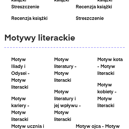
książki
książki
książki
Streszczenie
Recenzja książki
Recenzja książki
Streszczenie
Motywy literackie
Motyw
Motyw
Motyw kota
Iliady i
literatury -
- Motyw
Odysei -
Motyw
literacki
Motyw
literacki
Motyw
literacki
Motyw
kobiety -
Motyw
literatury i
Motyw
kariery -
jej wpływu -
literacki
Motyw
Motyw
literacki
literacki
Motyw ucznia i
Motyw ojca - Motyw