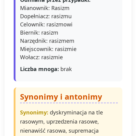
wniesienia
Mianownik: Rasizm
sprzeciwu wobec
Dopełniacz: rasizmu
przetwarzania, a
także prawo do
Celownik: rasizmowi
wniesienia skargi
Biernik: rasizm
do organu
Narzędnik: rasizmem
nadzorczego. Masz
prawo wycofać
Miejscownik: rasizmie
swoją zgodę w
Wołacz: rasizmie
dowolnym
momencie, bez
Liczba mnoga:
brak
wpływu na
zgodność z
prawem
przetwarzania,
Synonimy i antonimy
którego dokonano
na podstawie zgody
przed jej
Synonimy:
dyskryminacja na tle
wycofaniem.
rasowym, uprzedzenia rasowe,
Wycofanie zgody
nienawiść rasowa, supremacja
jest możliwe