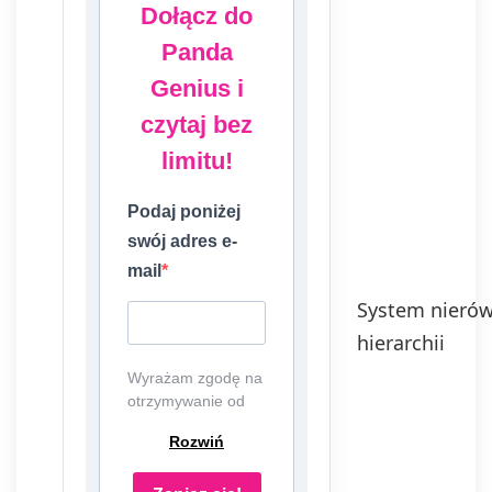
Dołącz do
Panda
Genius i
czytaj bez
limitu!
Podaj poniżej
swój adres e-
mail
System nierów
hierarchii
Wyrażam zgodę na
otrzymywanie od
EDU Games S.A.,
Rozwiń
ul. Nowopogońska
98, 41-250