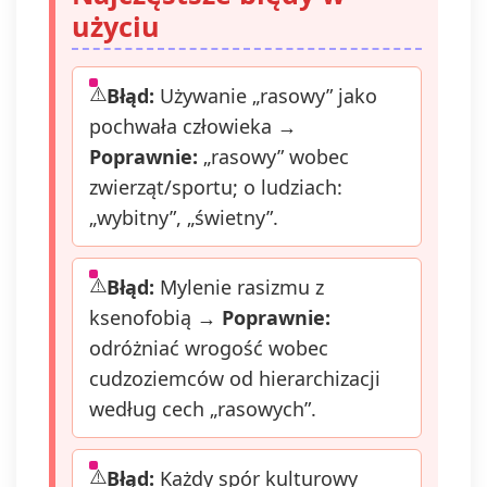
użyciu
Błąd:
Używanie „rasowy” jako
pochwała człowieka →
Poprawnie:
„rasowy” wobec
zwierząt/sportu; o ludziach:
„wybitny”, „świetny”.
Błąd:
Mylenie rasizmu z
ksenofobią →
Poprawnie:
odróżniać wrogość wobec
cudzoziemców od hierarchizacji
według cech „rasowych”.
Błąd:
Każdy spór kulturowy