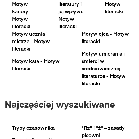
Motyw
literatury i
Motyw
kariery -
jej wpływu -
literacki
Motyw
Motyw
literacki
literacki
Motyw ucznia i
Motyw ojca - Motyw
mistrza - Motyw
literacki
literacki
Motyw umierania i
Motyw kata - Motyw
śmierci w
literacki
średniowiecznej
literaturze - Motyw
literacki
Najczęściej wyszukiwane
Tryby czasownika
"Rz" i "ż" – zasady
pisowni