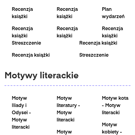
Recenzja
Recenzja
Plan
książki
książki
wydarzeń
Recenzja
Recenzja
Recenzja
książki
książki
książki
Streszczenie
Recenzja książki
Recenzja książki
Streszczenie
Motywy literackie
Motyw
Motyw
Motyw kota
Iliady i
literatury -
- Motyw
Odysei -
Motyw
literacki
Motyw
literacki
Motyw
literacki
Motyw
kobiety -