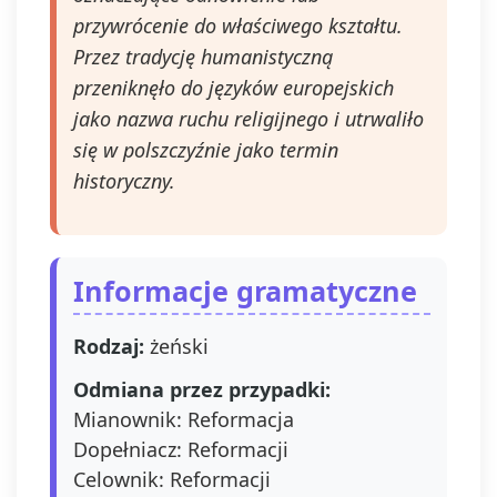
Masz prawo do
przywrócenie do właściwego kształtu.
dostępu do swo
Przez tradycję humanistyczną
danych, ich
sprostowania,
przeniknęło do języków europejskich
usunięcia,
jako nazwa ruchu religijnego i utrwaliło
ograniczenia
się w polszczyźnie jako termin
przetwarzania,
prawo do
historyczny.
przenoszenia
danych, prawo 
wniesienia
sprzeciwu wobe
Informacje gramatyczne
przetwarzania, 
także prawo do
wniesienia skar
Rodzaj:
żeński
do organu
nadzorczego. 
Odmiana przez przypadki:
prawo wycofać
Mianownik: Reformacja
swoją zgodę w
Dopełniacz: Reformacji
dowolnym
momencie, bez
Celownik: Reformacji
wpływu na