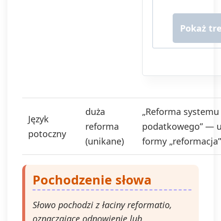
ofert handlowy
lub/ i reklamow
za pośrednictw
komunikacji e-ma
telefonicznej.
Podanie danyc
jest dobrowolne
ale niezbędne 
otrzymywania
newslettera lub/
duża
„Reforma systemu
ofert. Podstawa
Język
prawna
reforma
podatkowego” — 
przetwarzania
potoczny
(unikane)
formy „reformacja”
danych to
wyrażenie zgod
zgodnie z art. 6
1 lit. a. RODO.
Pochodzenie słowa
Twoje dane bę
przechowywane
Słowo pochodzi z łaciny reformatio,
momentu
wycofania zgod
oznaczające odnowienie lub