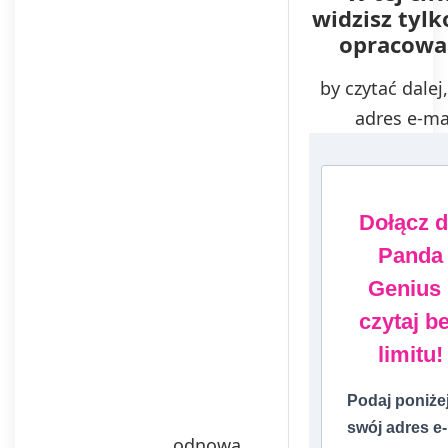
widzisz tyl
opracowa
by czytać dalej
adres e-ma
Dołącz 
Panda
Genius 
czytaj b
limitu!
Podaj poniże
swój adres e-
odnowa