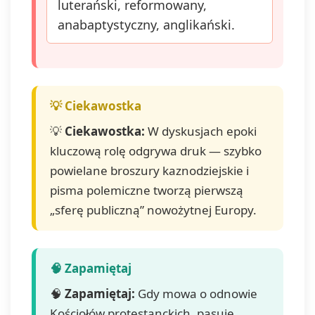
luterański, reformowany,
anabaptystyczny, anglikański.
💡
Ciekawostka:
W dyskusjach epoki
kluczową rolę odgrywa druk — szybko
powielane broszury kaznodziejskie i
pisma polemiczne tworzą pierwszą
„sferę publiczną” nowożytnej Europy.
🧠
Zapamiętaj:
Gdy mowa o odnowie
Kościołów protestanckich, pasuje