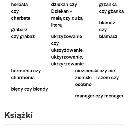
herbata
dziekan czy
grzanka
czy
Dziekan –
czy gżanka
cherbata
małą czy dużą
blamaż
literą
grabarz
czy
czy grabaż
ukrzyżowanie
blamasz
czy
ukszyżowanie,
ukżyrzowanie,
ukrzyrzowanie
harmonia czy
nieziemski czy nie
charmonia
ziemski – razem czy
osobno
błędy czy błendy
manager czy menager
Książki