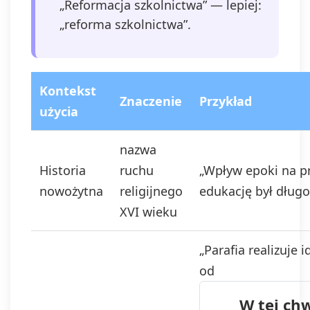
„Reformacja szkolnictwa” — lepiej:
„reforma szkolnictwa”.
Kontekst
Znaczenie
Przykład
użycia
nazwa
Historia
ruchu
„Wpływ epoki na p
nowożytna
religijnego
edukację był długo
XVI wieku
„Parafia realizuje i
od
W tej chw