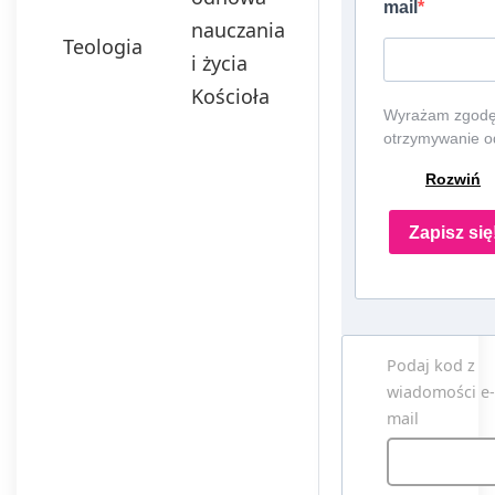
mail
nauczania
Teologia
i życia
Kościoła
Wyrażam zgodę
otrzymywanie o
EDU Games S.A
Rozwiń
ul. Nowopogoń
98, 41-250
Czeladź, NIP:
Zapisz się
6252475036, K
0000861152,
REGON:
387109330 (dal
jako
Podaj kod z
"Administrator")
wiadomości e-
newslettera, czy
informacji o
mail
tematyce związ
z edukacją i
szkolnictwem o