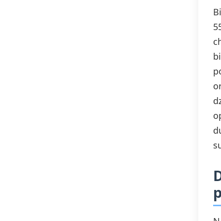
B
5
c
b
p
o
d
o
d
s
D
p