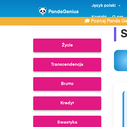
Język polski
ZDAY
Słownik
Spirulina
Kontakt
O nas
🎓 Poznaj Panda Ge
S
Życie
Transcendencja
Brutto
Kredyt
Swastyka