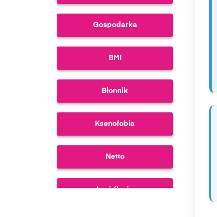
Gospodarka
BMI
Błonnik
Ksenofobia
Netto
Inwigilacja