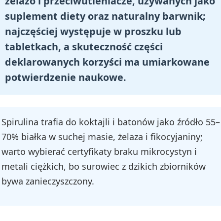
żelazo i przeciwutleniacze, używanych jako
suplement diety oraz naturalny barwnik;
najczęściej występuje w proszku lub
tabletkach, a skuteczność części
deklarowanych korzyści ma umiarkowane
potwierdzenie naukowe.
Spirulina trafia do koktajli i batonów jako źródło 55–
70% białka w suchej masie, żelaza i fikocyjaniny;
warto wybierać certyfikaty braku mikrocystyn i
metali ciężkich, bo surowiec z dzikich zbiorników
bywa zanieczyszczony.