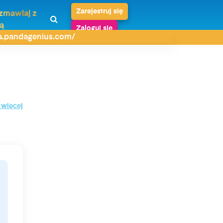
Zarejestruj się
zmawiaj z
ą
Zaloguj się
da.pandagenius.com/
 więcej