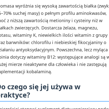
iomasa wyróżnia się wysoką zawartością białka (zwyk
5–70% suchej masy) o pełnym profilu aminokwasów,
hoć z niższą zawartością metioniny i cysteiny niż w
iałkach zwierzęcych. Dostarcza żelaza, magnezu,
otasu, witaminy K, niewielkich ilości witamin z grupy
raz barwników: chlorofilu i niebieskiej fikocyjaniny o
ziałaniu antyoksydacyjnym. Powszechna, lecz myląca
pinia dotyczy witaminy B12: występujące analogi są 
użej mierze nieaktywne dla człowieka i nie zastępują
uplementacji kobalaminą.
o czego się jej używa w
raktyce?