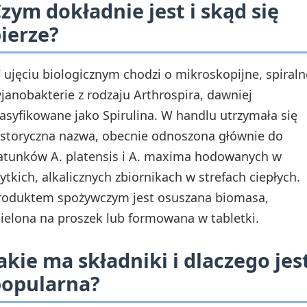
zym dokładnie jest i skąd się
ierze?
 ujęciu biologicznym chodzi o mikroskopijne, spiraln
yjanobakterie z rodzaju Arthrospira, dawniej
lasyfikowane jako Spirulina. W handlu utrzymała się
istoryczna nazwa, obecnie odnoszona głównie do
atunków A. platensis i A. maxima hodowanych w
łytkich, alkalicznych zbiornikach w strefach ciepłych.
roduktem spożywczym jest osuszana biomasa,
ielona na proszek lub formowana w tabletki.
akie ma składniki i dlaczego jes
popularna?