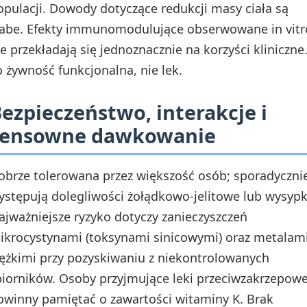
opulacji. Dowody dotyczące redukcji masy ciała są
łabe. Efekty immunomodulujące obserwowane in vitr
ie przekładają się jednoznacznie na korzyści kliniczne
o żywność funkcjonalna, nie lek.
ezpieczeństwo, interakcje i
sensowne dawkowanie
obrze tolerowana przez większość osób; sporadyczni
ystępują dolegliwości żołądkowo-jelitowe lub wysypk
ajważniejsze ryzyko dotyczy zanieczyszczeń
ikrocystynami (toksynami sinicowymi) oraz metalam
iężkimi przy pozyskiwaniu z niekontrolowanych
biorników. Osoby przyjmujące leki przeciwzakrzepow
owinny pamiętać o zawartości witaminy K. Brak