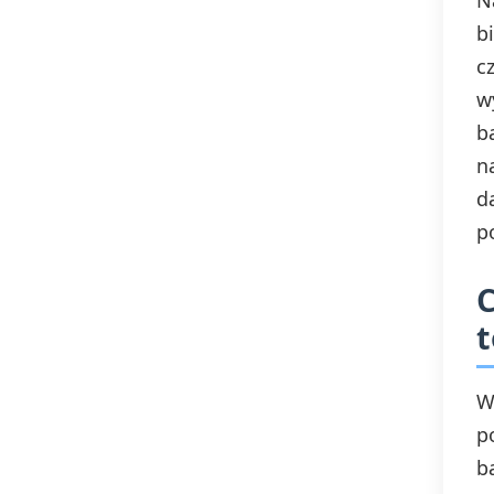
N
b
c
w
b
n
d
p
C
t
W
p
b