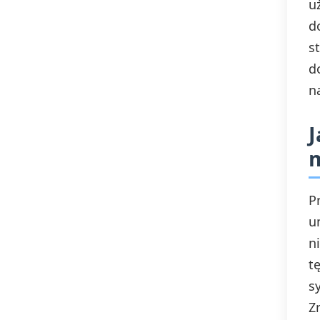
u
d
s
d
n
J
P
u
n
t
s
Z