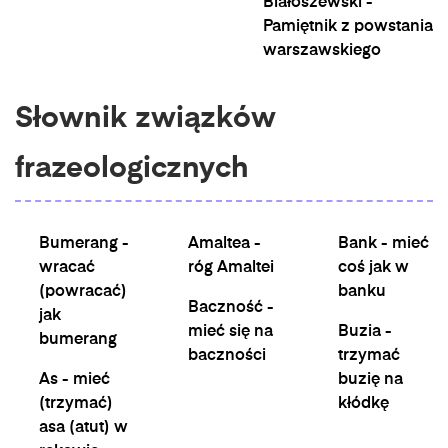
Białoszewski -
Pamiętnik z powstania
warszawskiego
Słownik związków
frazeologicznych
Bumerang -
Amaltea -
Bank - mieć
wracać
róg Amaltei
coś jak w
(powracać)
banku
Baczność -
jak
mieć się na
Buzia -
bumerang
baczności
trzymać
As - mieć
buzię na
(trzymać)
kłódkę
asa (atut) w