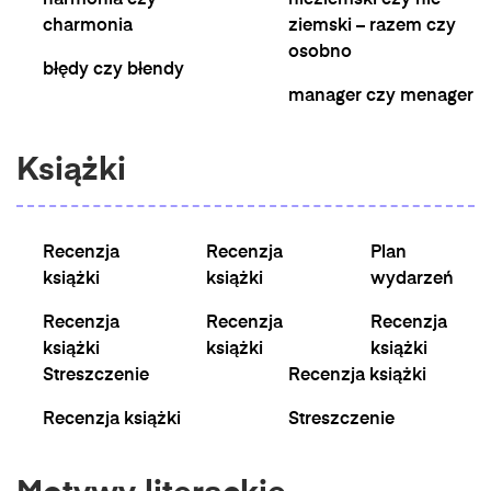
harmonia czy
nieziemski czy nie
charmonia
ziemski – razem czy
osobno
błędy czy błendy
manager czy menager
Książki
Recenzja
Recenzja
Plan
książki
książki
wydarzeń
Recenzja
Recenzja
Recenzja
książki
książki
książki
Streszczenie
Recenzja książki
Recenzja książki
Streszczenie