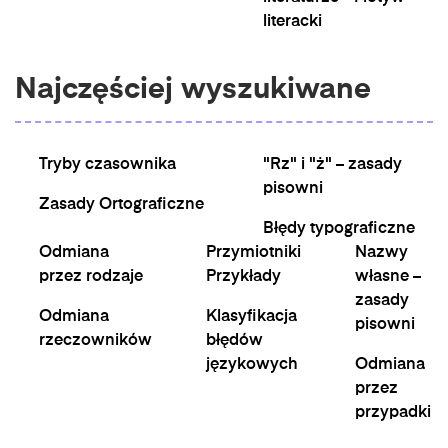
literacki
Najczęściej wyszukiwane
Tryby czasownika
"Rz" i "ż" – zasady
pisowni
Zasady Ortograficzne
Błędy typograficzne
Odmiana
Przymiotniki
Nazwy
przez rodzaje
Przykłady
własne –
zasady
Odmiana
Klasyfikacja
pisowni
rzeczowników
błędów
językowych
Odmiana
przez
przypadki