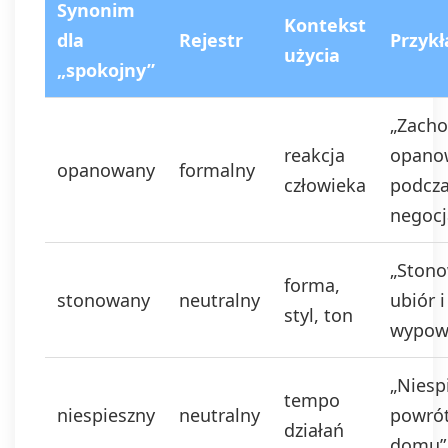
Synonim
Kontekst
dla
Rejestr
Przykł
użycia
„spokojny”
„Zacho
reakcja
opano
opanowany
formalny
człowieka
podcz
negocja
„Ston
forma,
stonowany
neutralny
ubiór i
styl, ton
wypowi
„Niesp
tempo
niespieszny
neutralny
powró
działań
domu”