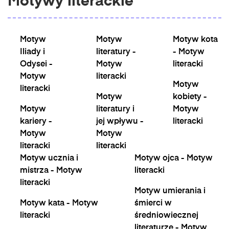
Motywy literackie
Motyw
Motyw
Motyw kota
Iliady i
literatury -
- Motyw
Odysei -
Motyw
literacki
Motyw
literacki
Motyw
literacki
Motyw
kobiety -
Motyw
literatury i
Motyw
kariery -
jej wpływu -
literacki
Motyw
Motyw
literacki
literacki
Motyw ucznia i
Motyw ojca - Motyw
mistrza - Motyw
literacki
literacki
Motyw umierania i
Motyw kata - Motyw
śmierci w
literacki
średniowiecznej
literaturze - Motyw