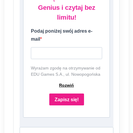
Genius i czytaj bez
limitu!
Podaj poniżej swój adres e-
mail
Wyrażam zgodę na otrzymywanie od
EDU Games S.A., ul. Nowopogońska
98, 41-250 Czeladź, NIP:
Rozwiń
6252475036, KRS: 0000861152,
REGON: 387109330 (dalej jako
"Administrator") newslettera, czyli
Zapisz się!
informacji o tematyce związanej z
edukacją i szkolnictwem oraz ofert
handlowych lub/ i reklamowych za
pośrednictwem komunikacji e-mail i
telefonicznej. Podanie danych jest