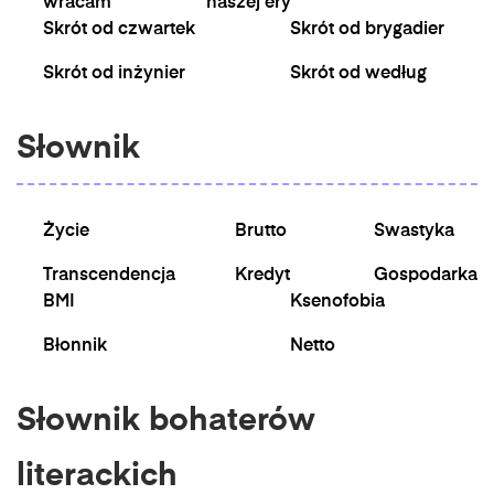
wracam
naszej ery
Skrót od czwartek
Skrót od brygadier
Skrót od inżynier
Skrót od według
Słownik
Życie
Brutto
Swastyka
Transcendencja
Kredyt
Gospodarka
BMI
Ksenofobia
Błonnik
Netto
Słownik bohaterów
literackich