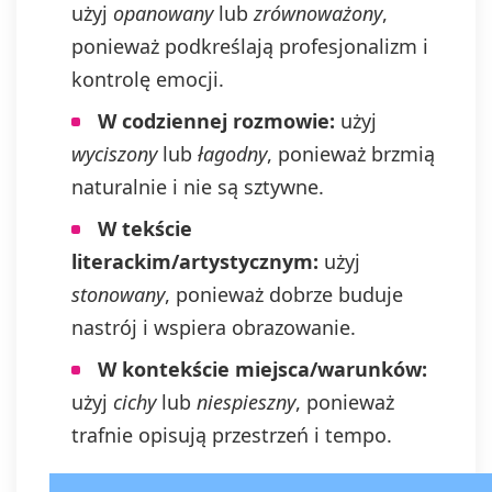
Administratorem na adres e-mail:
użyj
opanowany
lub
zrównoważony
,
admin@dyktanda.pl
lub naciśniecie
ponieważ podkreślają profesjonalizm i
przycisku "wypisz się" znajdującego
kontrolę emocji.
się w wiadomościach e-mail od nas.
W codziennej rozmowie:
użyj
wyciszony
lub
łagodny
, ponieważ brzmią
naturalnie i nie są sztywne.
W tekście
literackim/artystycznym:
użyj
stonowany
, ponieważ dobrze buduje
nastrój i wspiera obrazowanie.
W kontekście miejsca/warunków:
użyj
cichy
lub
niespieszny
, ponieważ
trafnie opisują przestrzeń i tempo.