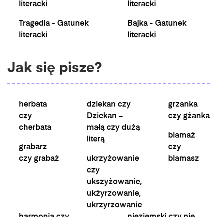
literacki
literacki
Tragedia - Gatunek
Bajka - Gatunek
literacki
literacki
Jak się pisze?
herbata
dziekan czy
grzanka
czy
Dziekan –
czy gżanka
cherbata
małą czy dużą
blamaż
literą
grabarz
czy
czy grabaż
ukrzyżowanie
blamasz
czy
ukszyżowanie,
ukżyrzowanie,
ukrzyrzowanie