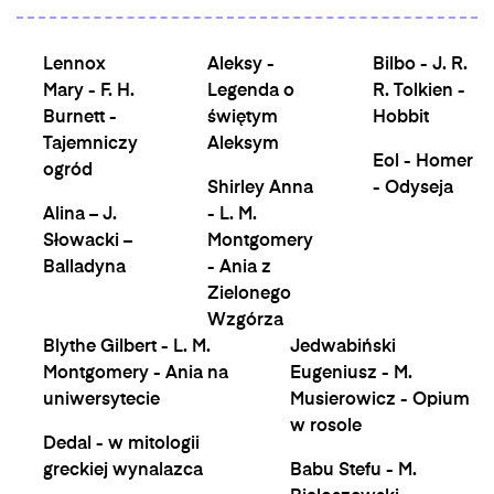
Lennox
Aleksy -
Bilbo - J. R.
Mary - F. H.
Legenda o
R. Tolkien -
Burnett -
świętym
Hobbit
Tajemniczy
Aleksym
Eol - Homer
ogród
Shirley Anna
- Odyseja
Alina – J.
- L. M.
Słowacki –
Montgomery
Balladyna
- Ania z
Zielonego
Wzgórza
Blythe Gilbert - L. M.
Jedwabiński
Montgomery - Ania na
Eugeniusz - M.
uniwersytecie
Musierowicz - Opium
w rosole
Dedal - w mitologii
greckiej wynalazca
Babu Stefu - M.