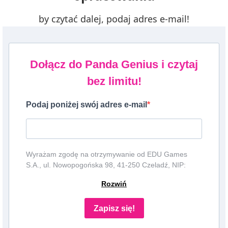
by czytać dalej, podaj adres e-mail!
Dołącz do Panda Genius i czytaj
bez limitu!
Podaj poniżej swój adres e-mail
Wyrażam zgodę na otrzymywanie od EDU Games
S.A., ul. Nowopogońska 98, 41-250 Czeladź, NIP:
6252475036, KRS: 0000861152, REGON: 387109330
Rozwiń
(dalej jako "Administrator") newslettera, czyli informacji
o tematyce związanej z edukacją i szkolnictwem oraz
ofert handlowych lub/ i reklamowych za
Zapisz się!
pośrednictwem komunikacji e-mail i telefonicznej.