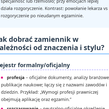
specjalność lub rzemiosło; przy emocjach lepiej
działa rozgoryczenie. Kontrast: powołanie lekarza vs
rozgoryczenie po nieudanym egzaminie.
ak dobrać zamiennik w
ależności od znaczenia i stylu?
ejestr formalny/oficjalny
profesja
– oficjalne dokumenty, analizy branżowe
publikacje naukowe; łączy się z nazwami zawodów i
dziedzin. Przykład: „Wymogi profesji prawniczej
obejmują aplikację oraz egzamin.”
rozczarowanie
– neutralno‑oficjalne określenie