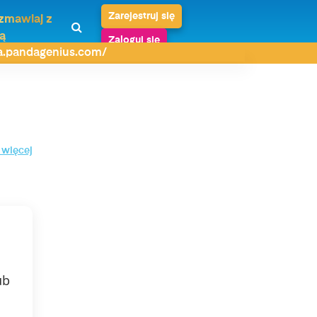
Zarejestruj się
zmawiaj z
ą
Zaloguj się
da.pandagenius.com/
 więcej
ub