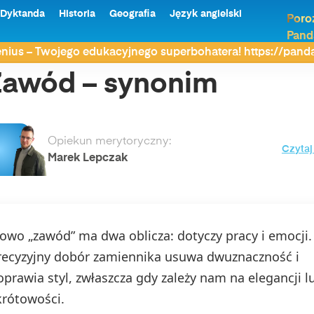
Dyktanda
Historia
Geografia
Język angielski
Poro
Pand
nius – Twojego edukacyjnego superbohatera! https://pan
awód – synonim
Opiekun merytoryczny:
Czytaj
Marek Lepczak
łowo „zawód” ma dwa oblicza: dotyczy pracy i emocji.
recyzyjny dobór zamiennika usuwa dwuznaczność i
oprawia styl, zwłaszcza gdy zależy nam na elegancji l
krótowości.