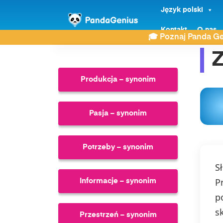
Język polski
ZDAY
Synonimy
Zawód – synonim
Kontakt
O nas
🎓 Poznaj Panda Ge
Z
Produkcja – synonim
Pasja – synonim
Potrzeby – synonim
S
P
Informacje – synonim
p
s
Przestrzeń – synonim