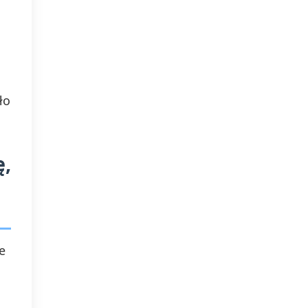
ło
ę,
e