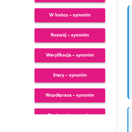
W końcu – synonim
Rozwój – synonim
Weryfikacja – synonim
Stary – synonim
Współpraca – synonim
Ponieważ – synonim