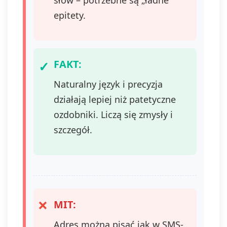
słów – potrzebne są „ładne”
epitety.
FAKT:
Naturalny język i precyzja
działają lepiej niż patetyczne
ozdobniki. Liczą się zmysły i
szczegół.
MIT:
Adres można pisać jak w SMS-