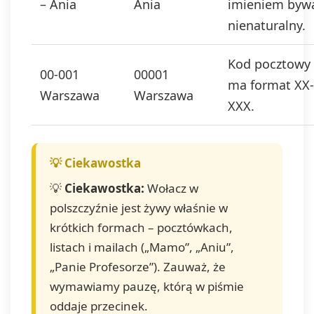
– Ania
Ania
imieniem byw
nienaturalny.
Kod pocztowy
00-001
00001
ma format XX-
Warszawa
Warszawa
XXX.
💡
Ciekawostka:
Wołacz w
polszczyźnie jest żywy właśnie w
krótkich formach – pocztówkach,
listach i mailach („Mamo”, „Aniu”,
„Panie Profesorze”). Zauważ, że
wymawiamy pauzę, którą w piśmie
oddaje przecinek.