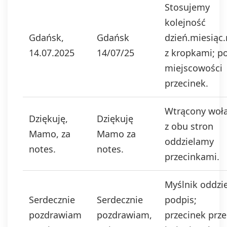
Stosujemy
kolejność
Gdańsk,
Gdańsk
dzień.miesiąc.
14.07.2025
14/07/25
z kropkami; p
miejscowości
przecinek.
Wtrącony woł
Dziękuję,
Dziękuję
z obu stron
Mamo, za
Mamo za
oddzielamy
notes.
notes.
przecinkami.
Myślnik oddzi
Serdecznie
Serdecznie
podpis;
pozdrawiam
pozdrawiam,
przecinek prz