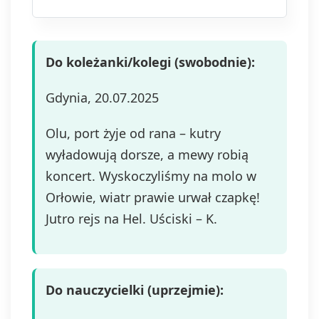
wniesienia sprzeciwu wobec
przetwarzania, a także prawo do
wniesienia skargi do organu
nadzorczego. Masz prawo wycofać
Do koleżanki/kolegi (swobodnie):
swoją zgodę w dowolnym momencie,
bez wpływu na zgodność z prawem
Gdynia, 20.07.2025
przetwarzania, którego dokonano na
podstawie zgody przed jej
wycofaniem. Wycofanie zgody jest
Olu, port żyje od rana – kutry
możliwe poprzez kontakt z
wyładowują dorsze, a mewy robią
Administratorem na adres e-mail:
koncert. Wyskoczyliśmy na molo w
admin@dyktanda.pl
lub naciśniecie
przycisku "wypisz się" znajdującego
Orłowie, wiatr prawie urwał czapkę!
się w wiadomościach e-mail od nas.
Jutro rejs na Hel. Uściski – K.
Do nauczycielki (uprzejmie):