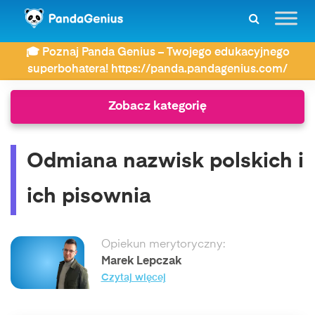
ZDAY
Najczęściej wyszukiwane
🎓 Poznaj Panda Genius – Twojego edukacyjnego
Odmiana nazwisk polskich i ich pisownia
superbohatera! https://panda.pandagenius.com/
Zobacz kategorię
Odmiana nazwisk polskich i
ich pisownia
Opiekun merytoryczny:
Marek Lepczak
Czytaj więcej