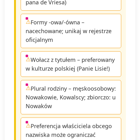
pana de Vriesa)
przycisku "
się" znajdu
się w
Formy -owa/-ówna –
wiadomości
nacechowane; unikaj w rejestrze
mail od nas
oficjalnym
Wołacz z tytułem – preferowany
w kulturze polskiej (Panie Lisie!)
Plural rodziny – męskoosobowy:
Nowakowie, Kowalscy; zbiorczo: u
Nowaków
Preferencja właściciela obcego
nazwiska może ograniczać