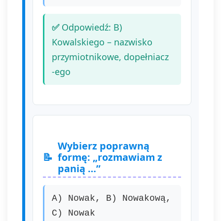
Odpowiedź: B)
Kowalskiego – nazwisko
przymiotnikowe, dopełniacz
-ego
Wybierz poprawną
formę: „rozmawiam z
panią …”
A) Nowak, B) Nowakową,
C) Nowak