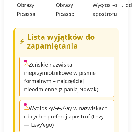
Obrazy
Obrazy
Wygłos -o → o
wyrażenie z
zgodnie z ar
Picassa
Picasso
apostrofu
1 lit. a. RO
Twoje dane
przechowy
Lista wyjątków do
momentu
wycofania z
zapamiętania
Masz prawo
dostępu do
danych, ich
Żeńskie nazwiska
sprostowani
nieprzymiotnikowe w piśmie
usunięcia,
ograniczeni
formalnym – najczęściej
przetwarzan
nieodmienne (z panią Nowak)
prawo do
przenoszen
danych, pr
Wygłos -y/-ey/-ay w nazwiskach
wniesienia
obcych – preferuj apostrof (Levy
sprzeciwu 
przetwarzan
— Levy’ego)
także praw