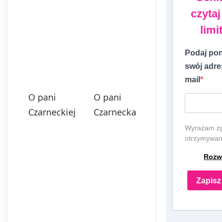
czytaj
limi
Podaj pon
swój adre
mail
O pani
O pani
Czarneckiej
Czarnecka
Wyrażam z
otrzymywan
EDU Games
Rozw
ul. Nowopo
98, 41-250
Czeladź, NI
Zapisz 
6252475036
000086115
REGON:
387109330 