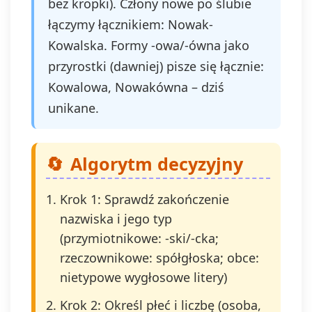
bez kropki). Człony nowe po ślubie
łączymy łącznikiem: Nowak-
Kowalska. Formy -owa/-ówna jako
przyrostki (dawniej) pisze się łącznie:
Kowalowa, Nowakówna – dziś
unikane.
Algorytm decyzyjny
Krok 1: Sprawdź zakończenie
nazwiska i jego typ
(przymiotnikowe: -ski/-cka;
rzeczownikowe: spółgłoska; obce:
nietypowe wygłosowe litery)
Krok 2: Określ płeć i liczbę (osoba,