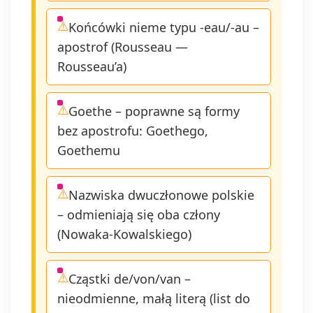
wniesienia 
do organu
Końcówki nieme typu -eau/-au –
nadzorczeg
apostrof (Rousseau —
prawo wyco
swoją zgod
Rousseau’a)
dowolnym
momencie, 
wpływu na
Goethe – poprawne są formy
zgodność z
bez apostrofu: Goethego,
prawem
Goethemu
przetwarzan
którego do
na podstaw
Nazwiska dwuczłonowe polskie
przed jej
wycofaniem
– odmieniają się oba człony
Wycofanie 
(Nowaka-Kowalskiego)
jest możliw
poprzez kon
Administra
Cząstki de/von/van –
adres e-mai
nieodmienne, małą literą (list do
admin@dykt
lub naciśnie