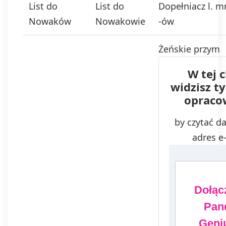
List do
List do
Dopełniacz l. m
Nowaków
Nowakowie
-ów
Żeńskie przym
W tej c
widzisz t
opraco
by czytać da
adres e
Dołąc
Pan
Geniu