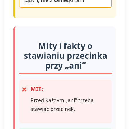
„gdy”), nie z samego „ani”
Mity i fakty o
stawianiu przecinka
przy „ani”
MIT:
Przed każdym „ani” trzeba
stawiać przecinek.