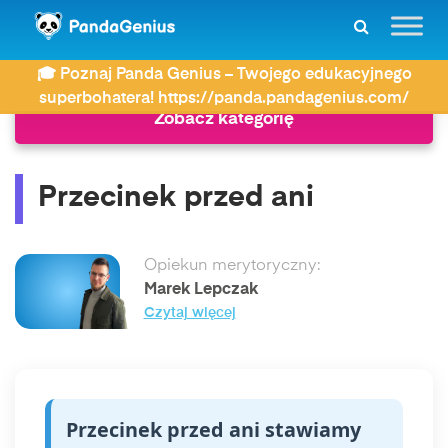
ZDAY
Najczęściej wyszukiwane
Przecinek przed ani
🎓 Poznaj Panda Genius – Twojego edukacyjnego
superbohatera! https://panda.pandagenius.com/
Zobacz kategorię
Przecinek przed ani
Opiekun merytoryczny:
Marek Lepczak
Czytaj więcej
Przecinek przed ani stawiamy