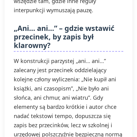
wszędzie tam, gdzie inne reguły
interpunkcji wymuszają pauzę.
„Ani… ani…” – gdzie wstawić
przecinek, by zapis był
klarowny?
W konstrukcji parzystej „ani… ani…”
zalecany jest przecinek oddzielający
kolejne człony wyliczenia: „Nie kupił ani
książki, ani czasopism”, „Nie było ani
słońca, ani chmur, ani wiatru”. Gdy
elementy są bardzo krótkie i autor chce
nadać tekstowi tempo, dopuszcza się
zapis bez przecinków, lecz w szkolnej i
urzędowej polszczyźnie bezpieczną normą