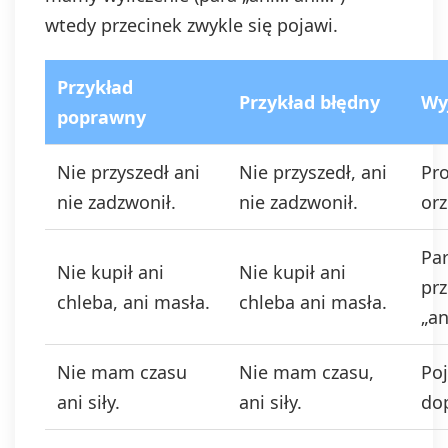
wtedy przecinek zwykle się pojawi.
Przykład
Przykład błędny
Wy
poprawny
Nie przyszedł ani
Nie przyszedł, ani
Pro
nie zadzwonił.
nie zadzwonił.
orz
Par
Nie kupił ani
Nie kupił ani
pr
chleba, ani masła.
chleba ani masła.
„an
Nie mam czasu
Nie mam czasu,
Poj
ani siły.
ani siły.
dop