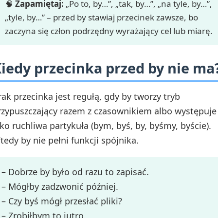
🧠
Zapamiętaj:
„Po to, by…”, „tak, by…”, „na tyle, by…”,
„tyle, by…” – przed by stawiaj przecinek zawsze, bo
zaczyna się człon podrzędny wyrażający cel lub miarę.
iedy przecinka przed by nie ma
rak przecinka jest regułą, gdy by tworzy tryb
rzypuszczający razem z czasownikiem albo występuje
ako ruchliwa partykuła (bym, byś, by, byśmy, byście).
tedy by nie pełni funkcji spójnika.
– Dobrze by było od razu to zapisać.
– Mógłby zadzwonić później.
– Czy byś mógł przesłać pliki?
– Zrobiłbym to jutro.