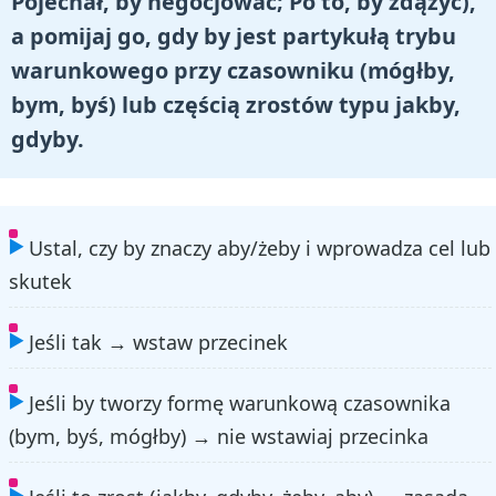
Pojechał, by negocjować; Po to, by zdążyć),
a pomijaj go, gdy by jest partykułą trybu
warunkowego przy czasowniku (mógłby,
bym, byś) lub częścią zrostów typu jakby,
gdyby.
Ustal, czy by znaczy aby/żeby i wprowadza cel lub
skutek
Jeśli tak → wstaw przecinek
Jeśli by tworzy formę warunkową czasownika
(bym, byś, mógłby) → nie wstawiaj przecinka