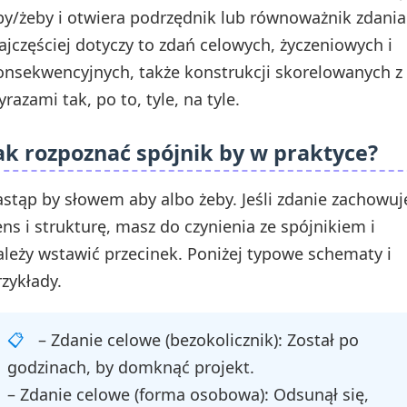
by/żeby i otwiera podrzędnik lub równoważnik zdania
ajczęściej dotyczy to zdań celowych, życzeniowych i
onsekwencyjnych, także konstrukcji skorelowanych z
razami tak, po to, tyle, na tyle.
ak rozpoznać spójnik by w praktyce?
astąp by słowem aby albo żeby. Jeśli zdanie zachowuj
ens i strukturę, masz do czynienia ze spójnikiem i
ależy wstawić przecinek. Poniżej typowe schematy i
rzykłady.
– Zdanie celowe (bezokolicznik): Został po
godzinach, by domknąć projekt.
– Zdanie celowe (forma osobowa): Odsunął się,