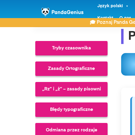
Język polski
ZDAY
Najczęściej wyszukiwane
Kontakt
Przecinek p
O nas
🎓 Poznaj Panda Ge
P
Tryby czasownika
Zasady Ortograficzne
„Rz” i „ż” – zasady pisowni
Błędy typograficzne
Odmiana przez rodzaje