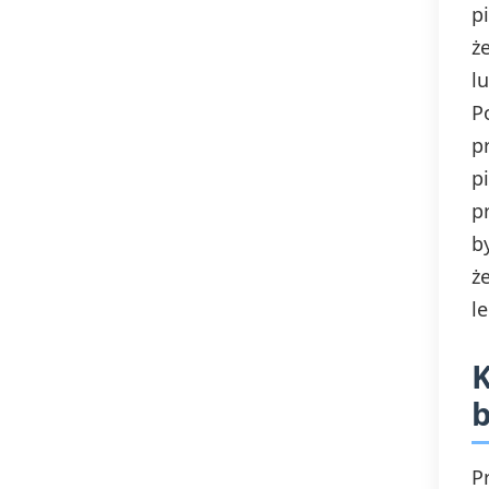
p
ż
l
P
p
p
p
b
ż
l
K
b
P