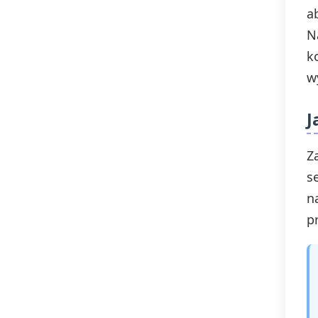
a
N
k
wy
J
Z
s
n
p