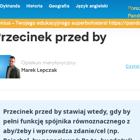
Dyktanda
Historia
Geografia
Język angielski
Poro
Pand
rzed by
nius – Twojego edukacyjnego superbohatera! https://pan
rzecinek przed by
Opiekun merytoryczny:
Czytaj
Marek Lepczak
Przecinek przed by stawiaj wtedy, gdy by
pełni funkcję spójnika równoznacznego z
aby/żeby i wprowadza zdanie/cel (np.