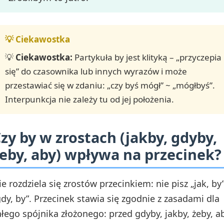
💡
Ciekawostka:
Partykuła by jest klityką – „przyczepia
się” do czasownika lub innych wyrazów i może
przestawiać się w zdaniu: „czy byś mógł” ~ „mógłbyś”.
Interpunkcja nie zależy tu od jej położenia.
zy by w zrostach (jakby, gdyby,
eby, aby) wpływa na przecinek?
ie rozdziela się zrostów przecinkiem: nie pisz „jak, by”
gdy, by”. Przecinek stawia się zgodnie z zasadami dla
ałego spójnika złożonego: przed gdyby, jakby, żeby, a