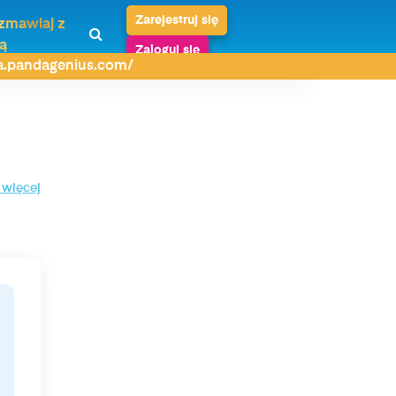
Zarejestruj się
zmawiaj z
ą
Zaloguj się
da.pandagenius.com/
 więcej