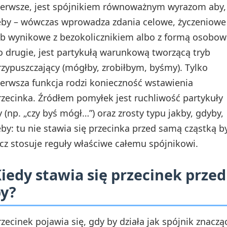
ierwsze, jest spójnikiem równoważnym wyrazom aby,
eby – wówczas wprowadza zdania celowe, życzeniowe
ub wynikowe z bezokolicznikiem albo z formą osobow
o drugie, jest partykułą warunkową tworzącą tryb
rzypuszczający (mógłby, zrobiłbym, byśmy). Tylko
ierwsza funkcja rodzi konieczność wstawienia
rzecinka. Źródłem pomyłek jest ruchliwość partykuły
y (np. „czy byś mógł…”) oraz zrosty typu jakby, gdyby,
eby: tu nie stawia się przecinka przed samą cząstką by
ecz stosuje reguły właściwe całemu spójnikowi.
iedy stawia się przecinek przed
y?
rzecinek pojawia się, gdy by działa jak spójnik znaczą