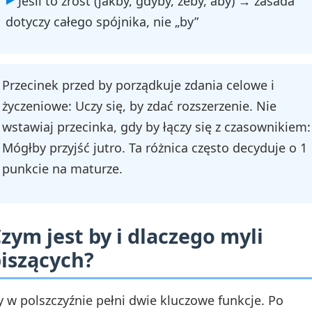
Jeśli to zrost (jakby, gdyby, żeby, aby) → zasada
dotyczy całego spójnika, nie „by”
Przecinek przed by porządkuje zdania celowe i
życzeniowe: Uczy się, by zdać rozszerzenie. Nie
wstawiaj przecinka, gdy by łączy się z czasownikiem:
Mógłby przyjść jutro. Ta różnica często decyduje o 1
punkcie na maturze.
zym jest by i dlaczego myli
iszących?
y w polszczyźnie pełni dwie kluczowe funkcje. Po