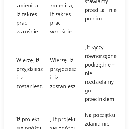
stawiamy
zmieni, a
zmieni, a,
przed „a”, nie
iż zakres
iż zakres
po nim.
prac
prac
wzrośnie.
wzrośnie.
„I” łączy
równorzędne
Wierzę, iż
Wierzę, iż
podrzędne –
przyjdziesz
przyjdziesz,
nie
i iż
i, iż
rozdzielamy
zostaniesz.
zostaniesz.
go
przecinkiem.
Na początku
Iż projekt
, iż projekt
zdania nie
się opóźni,
się opóźni,