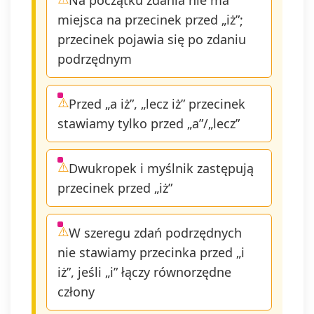
Na początku zdania nie ma
miejsca na przecinek przed „iż”;
przecinek pojawia się po zdaniu
podrzędnym
Przed „a iż”, „lecz iż” przecinek
stawiamy tylko przed „a”/„lecz”
Dwukropek i myślnik zastępują
przecinek przed „iż”
W szeregu zdań podrzędnych
nie stawiamy przecinka przed „i
iż”, jeśli „i” łączy równorzędne
człony