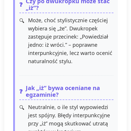
Czy po dwukropku może stać
„iż”?
Może, choć stylistycznie częściej
wybiera się „że”. Dwukropek
zastępuje przecinek: „Powiedział
jedno: iż wróci.” – poprawne
interpunkcyjnie, lecz warto ocenić
naturalność stylu.
Jak „iż” bywa oceniane na
egzaminie?
Neutralnie, o ile styl wypowiedzi
jest spójny. Błędy interpunkcyjne
przy „iż” mogą skutkować utratą