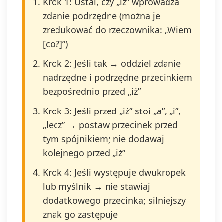
Krok 1: Ustal, czy „iż” wprowadza
zdanie podrzędne (można je
zredukować do rzeczownika: „Wiem
[co?]”)
Krok 2: Jeśli tak → oddziel zdanie
nadrzędne i podrzędne przecinkiem
bezpośrednio przed „iż”
Krok 3: Jeśli przed „iż” stoi „a”, „i”,
„lecz” → postaw przecinek przed
tym spójnikiem; nie dodawaj
kolejnego przed „iż”
Krok 4: Jeśli występuje dwukropek
lub myślnik → nie stawiaj
dodatkowego przecinka; silniejszy
znak go zastępuje