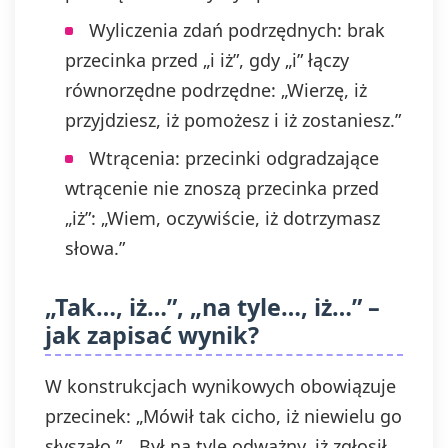
Wyliczenia zdań podrzędnych: brak
przecinka przed „i iż”, gdy „i” łączy
równorzędne podrzędne: „Wierzę, iż
przyjdziesz, iż pomożesz i iż zostaniesz.”
Wtrącenia: przecinki odgradzające
wtrącenie nie znoszą przecinka przed
„iż”: „Wiem, oczywiście, iż dotrzymasz
słowa.”
„Tak…, iż…”, „na tyle…, iż…” –
jak zapisać wynik?
W konstrukcjach wynikowych obowiązuje
przecinek: „Mówił tak cicho, iż niewielu go
słyszało.”, „Był na tyle odważny, iż zgłosił