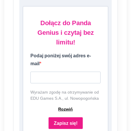
Dołącz do Panda
Genius i czytaj bez
limitu!
Podaj poniżej swój adres e-
mail
Wyrażam zgodę na otrzymywanie od
EDU Games S.A., ul. Nowopogońska
98, 41-250 Czeladź, NIP:
Rozwiń
6252475036, KRS: 0000861152,
REGON: 387109330 (dalej jako
"Administrator") newslettera, czyli
Zapisz się!
informacji o tematyce związanej z