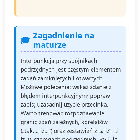
Zagadnienie na
maturze
Interpunkcja przy spójnikach
podrzędnych jest częstym elementem
zadań zamkniętych i otwartych.
Możliwe polecenia: wskaż zdanie z
błędem interpunkcyjnym; popraw
zapis; uzasadnij użycie przecinka.
Warto trenować rozpoznawanie
granic zdań zależnych, korelatów
(„tak…, iż…”) oraz zestawień z „a iż”, „i
iż” w szeregach podrzędnych. Styl „iż”