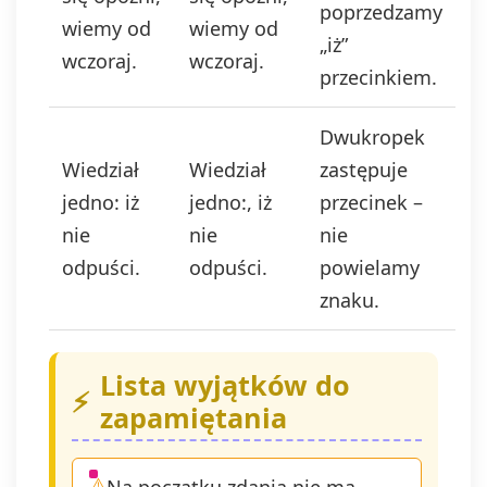
poprzedzamy
wiemy od
wiemy od
„iż”
wczoraj.
wczoraj.
przecinkiem.
Dwukropek
Wiedział
Wiedział
zastępuje
jedno: iż
jedno:, iż
przecinek –
nie
nie
nie
odpuści.
odpuści.
powielamy
znaku.
Lista wyjątków do
zapamiętania