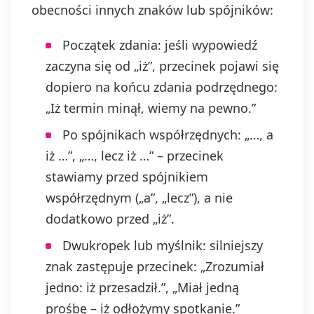
obecności innych znaków lub spójników:
Początek zdania: jeśli wypowiedź
zaczyna się od „iż”, przecinek pojawi się
dopiero na końcu zdania podrzędnego:
„Iż termin minął, wiemy na pewno.”
Po spójnikach współrzędnych: „…, a
iż …”, „…, lecz iż …” – przecinek
stawiamy przed spójnikiem
współrzędnym („a”, „lecz”), a nie
dodatkowo przed „iż”.
Dwukropek lub myślnik: silniejszy
znak zastępuje przecinek: „Zrozumiał
jedno: iż przesadził.”, „Miał jedną
prośbę – iż odłożymy spotkanie.”