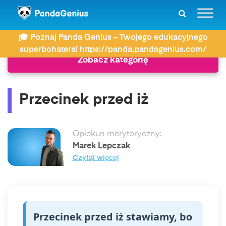
ZDAY
Najczęściej wyszukiwane
Przecinek przed iż
🎓 Poznaj Panda Genius – Twojego edukacyjnego
superbohatera! https://panda.pandagenius.com/
Zobacz kategorię
Przecinek przed iż
Opiekun merytoryczny:
Marek Lepczak
Czytaj więcej
Przecinek przed iż stawiamy, bo