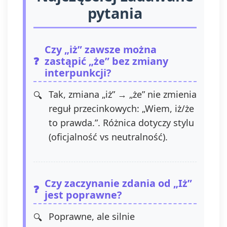
przetwarzania, którego dokonano na
pytania
podstawie zgody przed jej
wycofaniem. Wycofanie zgody jest
możliwe poprzez kontakt z
Administratorem na adres e-mail:
Czy „iż” zawsze można
admin@dyktanda.pl
lub naciśniecie
zastąpić „że” bez zmiany
przycisku "wypisz się" znajdującego
interpunkcji?
się w wiadomościach e-mail od nas.
Tak, zmiana „iż” → „że” nie zmienia
reguł przecinkowych: „Wiem, iż/że
to prawda.”. Różnica dotyczy stylu
(oficjalność vs neutralność).
Czy zaczynanie zdania od „Iż”
jest poprawne?
Poprawne, ale silnie