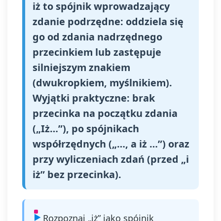
iż to spójnik wprowadzający
zdanie podrzędne: oddziela się
go od zdania nadrzędnego
przecinkiem lub zastępuje
silniejszym znakiem
(dwukropkiem, myślnikiem).
Wyjątki praktyczne: brak
przecinka na początku zdania
(„Iż…”), po spójnikach
współrzędnych („…, a iż …”) oraz
przy wyliczeniach zdań (przed „i
iż” bez przecinka).
Rozpoznaj „iż” jako spójnik