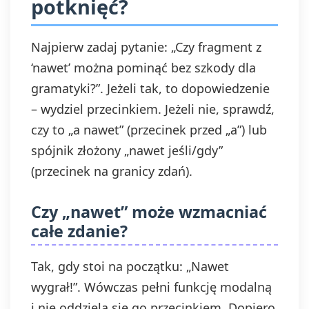
potknięć?
bez wpływu na zgodność z prawem
przetwarzania, którego dokonano na
podstawie zgody przed jej
Najpierw zadaj pytanie: „Czy fragment z
wycofaniem. Wycofanie zgody jest
‘nawet’ można pominąć bez szkody dla
możliwe poprzez kontakt z
gramatyki?”. Jeżeli tak, to dopowiedzenie
Administratorem na adres e-mail:
admin@dyktanda.pl
lub naciśniecie
– wydziel przecinkiem. Jeżeli nie, sprawdź,
przycisku "wypisz się" znajdującego
czy to „a nawet” (przecinek przed „a”) lub
się w wiadomościach e-mail od nas.
spójnik złożony „nawet jeśli/gdy”
(przecinek na granicy zdań).
Czy „nawet” może wzmacniać
całe zdanie?
Tak, gdy stoi na początku: „Nawet
wygrał!”. Wówczas pełni funkcję modalną
i nie oddziela się go przecinkiem. Dopiero