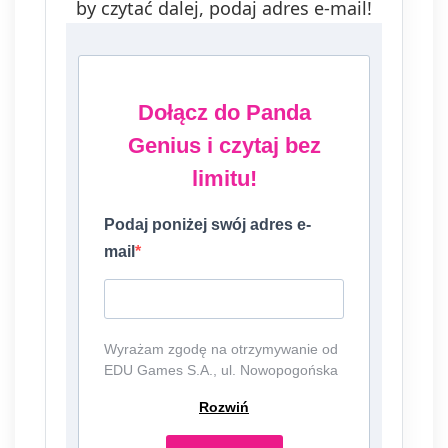
by czytać dalej, podaj adres e-mail!
Dołącz do Panda
Genius i czytaj bez
limitu!
Podaj poniżej swój adres e-
mail
Wyrażam zgodę na otrzymywanie od
EDU Games S.A., ul. Nowopogońska
98, 41-250 Czeladź, NIP:
Rozwiń
6252475036, KRS: 0000861152,
REGON: 387109330 (dalej jako