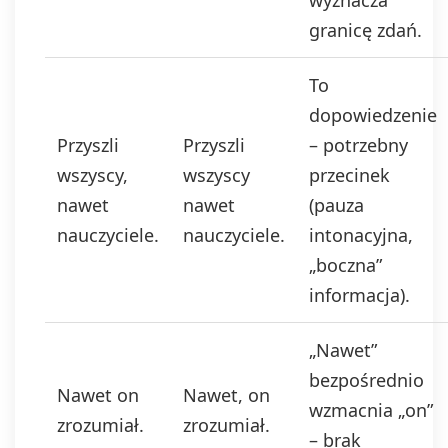
wyznacza
granicę zdań.
To
dopowiedzenie
Przyszli
Przyszli
– potrzebny
wszyscy,
wszyscy
przecinek
nawet
nawet
(pauza
nauczyciele.
nauczyciele.
intonacyjna,
„boczna”
informacja).
„Nawet”
bezpośrednio
Nawet on
Nawet, on
wzmacnia „on”
zrozumiał.
zrozumiał.
– brak