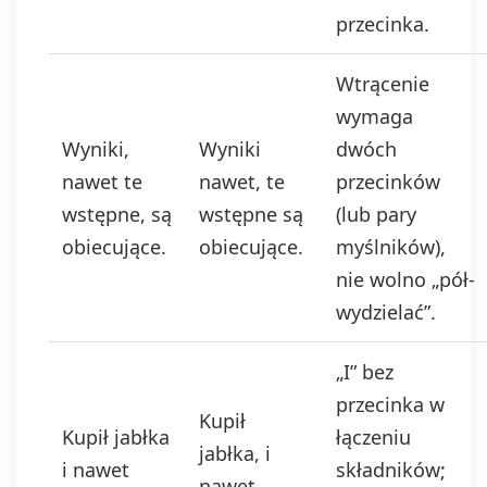
przecinka.
Wtrącenie
wymaga
Wyniki,
Wyniki
dwóch
nawet te
nawet, te
przecinków
wstępne, są
wstępne są
(lub pary
obiecujące.
obiecujące.
myślników),
nie wolno „pół-
wydzielać”.
„I” bez
przecinka w
Kupił
Kupił jabłka
łączeniu
jabłka, i
i nawet
składników;
nawet