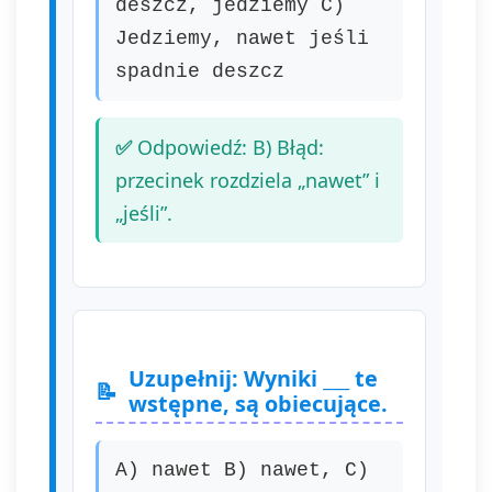
deszcz, jedziemy C)
Jedziemy, nawet jeśli
spadnie deszcz
Odpowiedź: B) Błąd:
przecinek rozdziela „nawet” i
„jeśli”.
Uzupełnij: Wyniki ___ te
wstępne, są obiecujące.
A) nawet B) nawet, C)