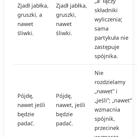
„a” łączy
Zjadł jabłka,
Zjadł jabłka,
składniki
gruszki, a
gruszki,
wyliczenia;
nawet
nawet
sama
śliwki.
śliwki.
partykuła nie
zastępuje
spójnika.
Nie
rozdzielamy
„nawet” i
Pójdę,
Pójdę,
„jeśli”; „nawet”
nawet jeśli
nawet, jeśli
wzmacnia
będzie
będzie
spójnik,
padać.
padać.
przecinek