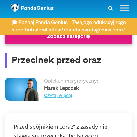
ZDAY
Najczęściej wyszukiwane
Przecinek przed oraz
🎓 Poznaj Panda Genius – Twojego edukacyjnego
superbohatera! https://panda.pandagenius.com/
Zobacz kategorię
Przecinek przed oraz
Opiekun merytoryczny:
Marek Lepczak
Czytaj więcej
Przed spójnikiem „oraz” z zasady nie
stawia się przecinka, bo łączy on