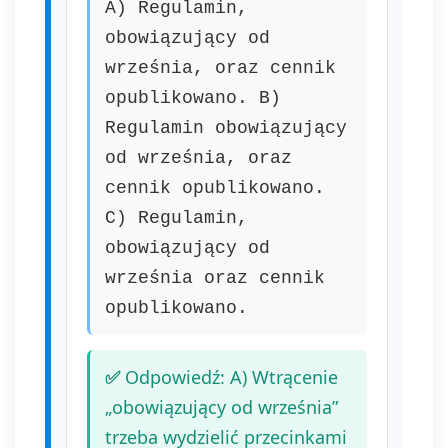
A) Regulamin,
organu nadzorczego. Masz
prawo wycofać swoją zgodę w
obowiązujący od
dowolnym momencie, bez
września, oraz cennik
wpływu na zgodność z prawem
przetwarzania, którego
opublikowano. B)
dokonano na podstawie zgody
Regulamin obowiązujący
przed jej wycofaniem.
od września, oraz
Wycofanie zgody jest możliwe
poprzez kontakt z
cennik opublikowano.
Administratorem na adres e-
C) Regulamin,
mail:
admin@dyktanda.pl
lub
naciśniecie przycisku "wypisz
obowiązujący od
się" znajdującego się w
września oraz cennik
wiadomościach e-mail od nas.
opublikowano.
Odpowiedź: A) Wtrącenie
„obowiązujący od września”
trzeba wydzielić przecinkami