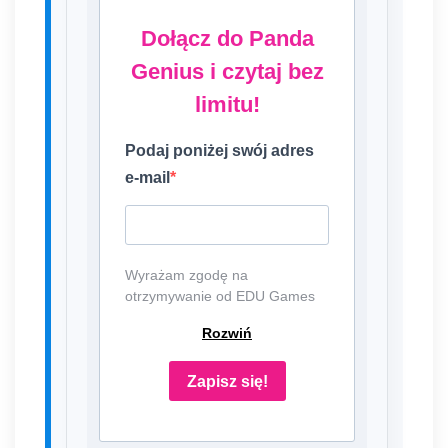
Dołącz do Panda
Genius i czytaj bez
limitu!
Podaj poniżej swój adres
e-mail
Wyrażam zgodę na
otrzymywanie od EDU Games
S.A., ul. Nowopogońska 98, 41-
Rozwiń
250 Czeladź, NIP: 6252475036,
KRS: 0000861152, REGON:
387109330 (dalej jako
Zapisz się!
"Administrator") newslettera,
czyli informacji o tematyce
związanej z edukacją i