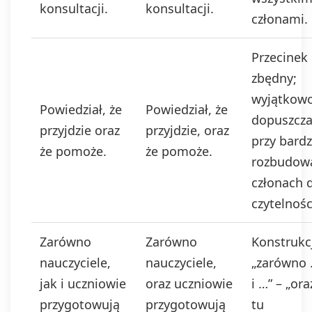
konsultacji.
konsultacji.
członami.
Przecinek
zbędny;
wyjątkow
Powiedział, że
Powiedział, że
dopuszcza
przyjdzie oraz
przyjdzie, oraz
przy bard
że pomoże.
że pomoże.
rozbudow
członach 
czytelnośc
Zarówno
Zarówno
Konstrukc
nauczyciele,
nauczyciele,
„zarówno 
jak i uczniowie
oraz uczniowie
i …” – „ora
przygotowują
przygotowują
tu