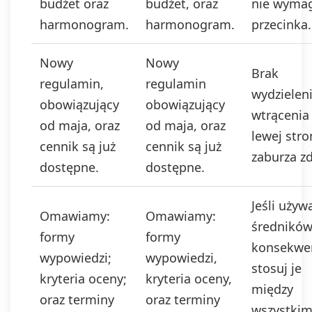
budżet oraz
budżet, oraz
nie wyma
harmonogram.
harmonogram.
przecinka.
Nowy
Nowy
Brak
regulamin,
regulamin
wydzielen
obowiązujący
obowiązujący
wtrącenia
od maja, oraz
od maja, oraz
lewej stro
cennik są już
cennik są już
zaburza zd
dostępne.
dostępne.
Jeśli używ
Omawiamy:
Omawiamy:
średników
formy
formy
konsekwe
wypowiedzi;
wypowiedzi,
stosuj je
kryteria oceny;
kryteria oceny,
między
oraz terminy
oraz terminy
wszystkim