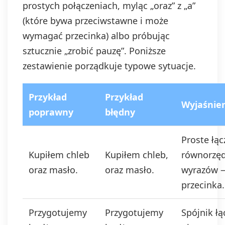
prostych połączeniach, myląc „oraz” z „a”
(które bywa przeciwstawne i może
wymagać przecinka) albo próbując
sztucznie „zrobić pauzę”. Poniższe
zestawienie porządkuje typowe sytuacje.
Przykład
Przykład
Wyjaśnie
poprawny
błędny
Proste łąc
Kupiłem chleb
Kupiłem chleb,
równorzę
oraz masło.
oraz masło.
wyrazów 
przecinka.
Przygotujemy
Przygotujemy
Spójnik łą