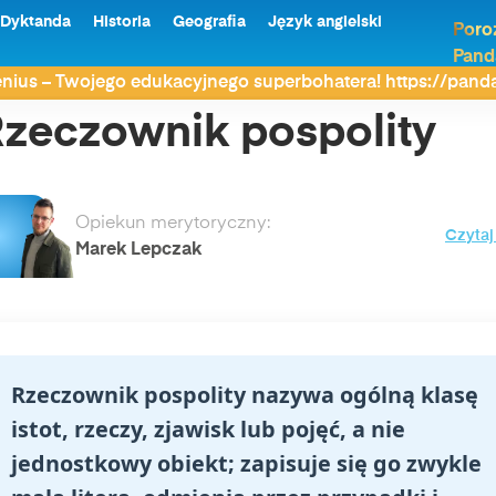
Dyktanda
Historia
Geografia
Język angielski
Poro
Pand
 pospolity
nius – Twojego edukacyjnego superbohatera! https://pan
zeczownik pospolity
Opiekun merytoryczny:
Czytaj
Marek Lepczak
Rzeczownik pospolity nazywa ogólną klasę
istot, rzeczy, zjawisk lub pojęć, a nie
jednostkowy obiekt; zapisuje się go zwykle