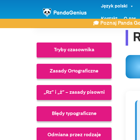
Język polski
ZDAY
Najczęściej wyszukiwane
Kontakt
Rzeczownik
O nas
🎓 Poznaj Panda Ge
R
Tryby czasownika
Zasady Ortograficzne
„Rz” i „ż” – zasady pisowni
Błędy typograficzne
Odmiana przez rodzaje