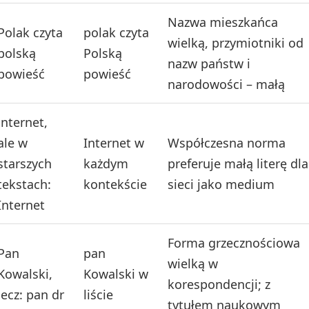
Nazwa mieszkańca
Polak czyta
polak czyta
wielką, przymiotniki od
polską
Polską
nazw państw i
powieść
powieść
narodowości – małą
internet,
ale w
Internet w
Współczesna norma
starszych
każdym
preferuje małą literę dla
tekstach:
kontekście
sieci jako medium
Internet
Forma grzecznościowa
Pan
pan
wielką w
Kowalski,
Kowalski w
korespondencji; z
lecz: pan dr
liście
tytułem naukowym