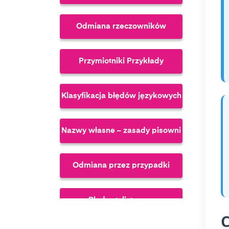
Odmiana rzeczowników
Przymiotniki Przykłady
Klasyfikacja błędów językowych
Nazwy własne – zasady pisowni
Odmiana przez przypadki
Błędy stylistyczne
C