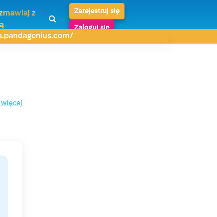
Zarejestruj się
zmawiaj z
ą
Zaloguj się
da.pandagenius.com/
 więcej