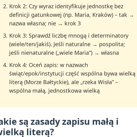
Krok 2: Czy wyraz identyfikuje jednostkę bez
definicji gatunkowej (np. Maria, Kraków) – tak →
nazwa własna; nie → krok 3
Krok 3: Sprawdź liczbę mnogą i determinatory
(wiele/ten/jakiś). Jeśli naturalne → pospolita;
jeśli nienaturalne („wiele Maria”) → własna
Krok 4: Oceń zapis: w nazwach
świąt/epok/instytucji część wspólna bywa wielką
literą (Morze Bałtyckie), ale „rzeka Wisła” –
wspólna małą, jednostkowa wielką
akie są zasady zapisu małą i
ielką literą?