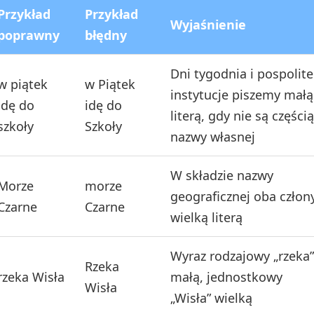
Przykład
Przykład
Wyjaśnienie
poprawny
błędny
Dni tygodnia i pospolite
w piątek
w Piątek
instytucje piszemy małą
idę do
idę do
literą, gdy nie są częścią
szkoły
Szkoły
nazwy własnej
W składzie nazwy
Morze
morze
geograficznej oba człon
Czarne
Czarne
wielką literą
Wyraz rodzajowy „rzeka”
Rzeka
rzeka Wisła
małą, jednostkowy
Wisła
„Wisła” wielką