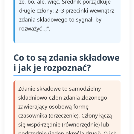
że, bo, ale, więc. Średnik porządkuje
długie człony: 2–3 przecinki wewnątrz
zdania składowego to sygnał, by
rozważyć „;”.
Co to są zdania składowe
i jak je rozpoznać?
Zdanie składowe to samodzielny
składniowo człon zdania złożonego
zawierający osobową formę
czasownika (orzeczenie). Człony łączą
się współrzędnie (równorzędnie) lub
podrzędnie (jeden określa drugi). O ich