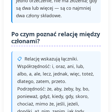
jedno orzeczenie, nie ma złożenia; gdy
są dwa lub więcej — są co najmniej
dwa człony składowe.
Po czym poznać relację między
członami?
Relację wskazują łączniki.
Współrzędność: i, oraz, ani, lub,
albo, a, ale, lecz, jednak, więc, toteż,
dlatego, zatem, przeto.
Podrzędność: że, aby, żeby, by, bo,
ponieważ, gdyż, kiedy, gdy, skoro,
chociaż, mimo że, jeśli, jeżeli,
dopóki, aż, nim, zanim, jak (gdy