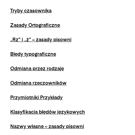
na adres e-mail:
admin@dyktanda.pl
lub
Tryby czasownika
naciśniecie przycisku "wypisz się" znajdującego
się w wiadomościach e-mail od nas.
Zasady Ortograficzne
„Rz” i „ż” – zasady pisowni
Błędy typograficzne
Odmiana przez rodzaje
Odmiana rzeczowników
Przymiotniki Przykłady
Klasyfikacja błędów językowych
Nazwy własne – zasady pisowni