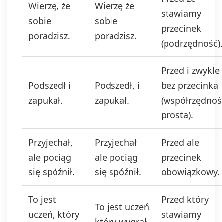
Wierzę, że
Wierzę że
stawiamy
sobie
sobie
przecinek
poradzisz.
poradzisz.
(podrzędność)
Przed i zwykle
Podszedł i
Podszedł, i
bez przecinka
zapukał.
zapukał.
(współrzędnoś
prosta).
Przyjechał,
Przyjechał
Przed ale
ale pociąg
ale pociąg
przecinek
się spóźnił.
się spóźnił.
obowiązkowy.
To jest
Przed który
To jest uczeń
uczeń, który
stawiamy
który wygrał