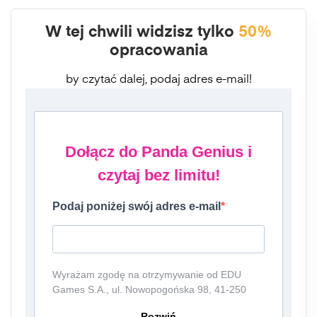
W tej chwili widzisz tylko
50%
opracowania
by czytać dalej, podaj adres e-mail!
Dołącz do Panda Genius i
czytaj bez limitu!
Podaj poniżej swój adres e-mail
Wyrażam zgodę na otrzymywanie od EDU
Games S.A., ul. Nowopogońska 98, 41-250
Czeladź, NIP: 6252475036, KRS: 0000861152,
Rozwiń