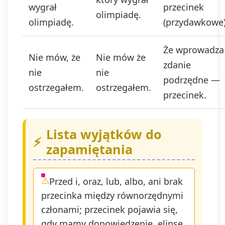
wygrał
przecinek
olimpiadę.
olimpiadę.
(przydawkowe)
Że wprowadza
Nie mów, że
Nie mów że
zdanie
nie
nie
podrzędne —
ostrzegałem.
ostrzegałem.
przecinek.
Lista wyjątków do
zapamiętania
Przed i, oraz, lub, albo, ani brak
przecinka między równorzędnymi
członami; przecinek pojawia się,
gdy mamy dopowiedzenie, elipsę