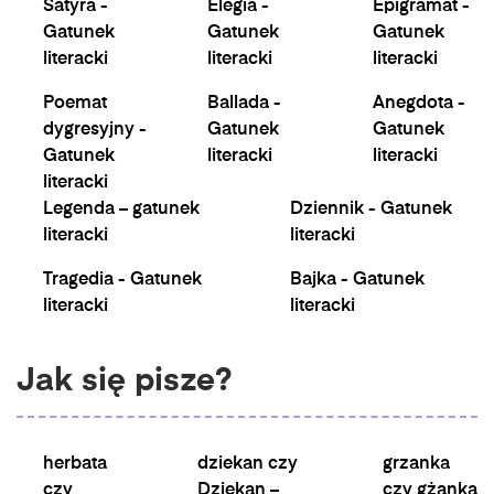
Satyra -
Elegia -
Epigramat -
Gatunek
Gatunek
Gatunek
literacki
literacki
literacki
Poemat
Ballada -
Anegdota -
dygresyjny -
Gatunek
Gatunek
Gatunek
literacki
literacki
literacki
Legenda – gatunek
Dziennik - Gatunek
literacki
literacki
Tragedia - Gatunek
Bajka - Gatunek
literacki
literacki
Jak się pisze?
herbata
dziekan czy
grzanka
czy
Dziekan –
czy gżanka