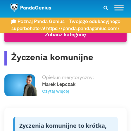
ZDAY
Najczęściej wyszukiwane
Życzenia komunijne
🎓 Poznaj Panda Genius – Twojego edukacyjnego
superbohatera! https://panda.pandagenius.com/
Zobacz kategorię
Życzenia komunijne
Opiekun merytoryczny:
Marek Lepczak
Czytaj więcej
Życzenia komunijne to krótka,