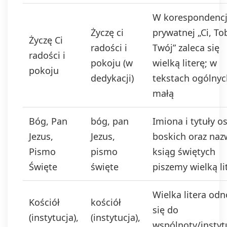
W korespondencj
Życzę ci
prywatnej „Ci, To
Życzę Ci
radości i
Twój” zaleca się
radości i
pokoju (w
wielką literę; w
pokoju
dedykacji)
tekstach ogólnyc
małą
Bóg, Pan
bóg, pan
Imiona i tytuły o
Jezus,
Jezus,
boskich oraz naz
Pismo
pismo
ksiąg świętych
Święte
święte
piszemy wielką li
Wielka litera odn
Kościół
kościół
się do
(instytucja),
(instytucja),
wspólnoty/instytu