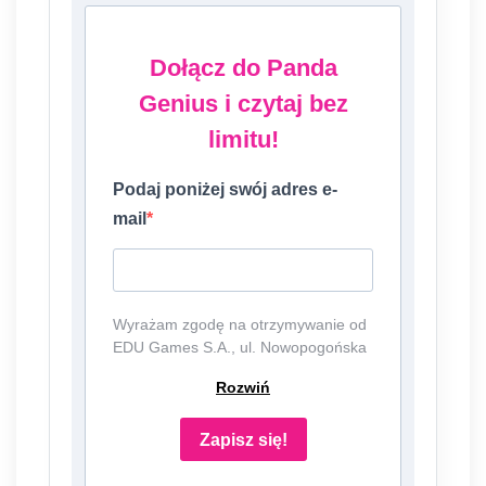
Dołącz do Panda
Genius i czytaj bez
limitu!
Podaj poniżej swój adres e-
mail
Wyrażam zgodę na otrzymywanie od
EDU Games S.A., ul. Nowopogońska
98, 41-250 Czeladź, NIP:
Rozwiń
6252475036, KRS: 0000861152,
REGON: 387109330 (dalej jako
"Administrator") newslettera, czyli
Zapisz się!
informacji o tematyce związanej z
edukacją i szkolnictwem oraz ofert