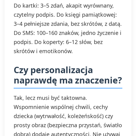
podstawie zgody przed jej
Do kartki: 3–5 zdań, akapit wyrównany,
wycofaniem. Wycofanie zgody jest
czytelny podpis. Do księgi pamiątkowej:
możliwe poprzez kontakt z
3–4 pełniejsze zdania, bez skrótów, z datą.
Administratorem na adres e-mail:
admin@dyktanda.pl
lub naciśniecie
Do SMS: 100–160 znaków, jedno życzenie i
przycisku "wypisz się" znajdującego
podpis. Do koperty: 6–12 słów, bez
się w wiadomościach e-mail od nas.
skrótów i emotikonów.
Czy personalizacja
naprawdę ma znaczenie?
Tak, lecz musi być taktowna.
Wspomnienie wspólnej chwili, cechy
dziecka (wytrwałość, koleżeńskość) czy
prosty obraz (bezpieczna przystań, światło
dobra) dodaje autentyczności. Nie używaj