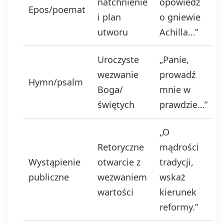
natchnienie
opowiedz
Epos/poemat
i plan
o gniewie
utworu
Achilla…”
Uroczyste
„Panie,
wezwanie
prowadź
Hymn/psalm
Boga/
mnie w
świętych
prawdzie…”
„O
Retoryczne
mądrości
Wystąpienie
otwarcie z
tradycji,
publiczne
wezwaniem
wskaż
wartości
kierunek
reformy.”