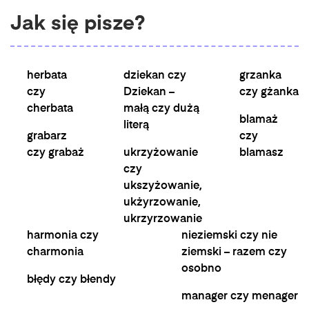
Jak się pisze?
herbata
dziekan czy
grzanka
czy
Dziekan –
czy gżanka
cherbata
małą czy dużą
blamaż
literą
grabarz
czy
czy grabaż
ukrzyżowanie
blamasz
czy
ukszyżowanie,
ukżyrzowanie,
ukrzyrzowanie
harmonia czy
nieziemski czy nie
charmonia
ziemski – razem czy
osobno
błędy czy błendy
manager czy menager