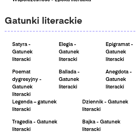
Współczesność - Epoka literacka
Gatunki literackie
Satyra -
Elegia -
Epigramat -
Gatunek
Gatunek
Gatunek
literacki
literacki
literacki
Poemat
Ballada -
Anegdota -
dygresyjny -
Gatunek
Gatunek
Gatunek
literacki
literacki
literacki
Legenda – gatunek
Dziennik - Gatunek
literacki
literacki
Tragedia - Gatunek
Bajka - Gatunek
literacki
literacki