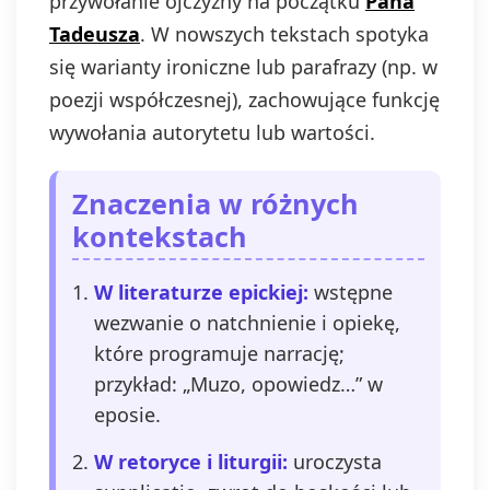
przywołanie ojczyzny na początku
Pana
Tadeusza
. W nowszych tekstach spotyka
się warianty ironiczne lub parafrazy (np. w
poezji współczesnej), zachowujące funkcję
wywołania autorytetu lub wartości.
Znaczenia w różnych
kontekstach
W literaturze epickiej:
wstępne
wezwanie o natchnienie i opiekę,
które programuje narrację;
przykład: „Muzo, opowiedz…” w
eposie.
W retoryce i liturgii:
uroczysta