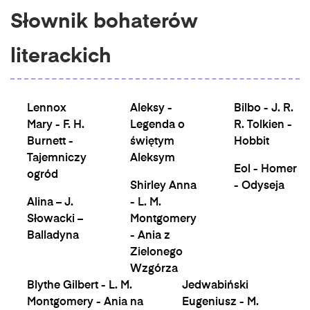
Słownik bohaterów
literackich
Lennox
Aleksy -
Bilbo - J. R.
Mary - F. H.
Legenda o
R. Tolkien -
Burnett -
świętym
Hobbit
Tajemniczy
Aleksym
Eol - Homer
ogród
Shirley Anna
- Odyseja
Alina – J.
- L. M.
Słowacki –
Montgomery
Balladyna
- Ania z
Zielonego
Wzgórza
Blythe Gilbert - L. M.
Jedwabiński
Montgomery - Ania na
Eugeniusz - M.