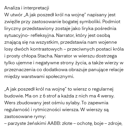
Analiza i interpretacji
W utwór „A jak poszedł król na wojnę” napisany jest
zwięźle przy zastosowanie bogatej symboliki. Podmiot
liryczny przedstawiony zostaje jako liryka pośrednia
sytuacyjno- refleksyjna. Narrator, który jest osobą
znającą się na wszystkim, przedstawia nam wojenne
losy dwóch kontrastowych – przeciwnych postaci króla
i prosty chłopa Stacha. Narrator w wierszu dostrzega
tylko ujemne i negatywne strony życia, a także wierzy w
przeznaczenia co dodatkowa obrazuje panujące relacje
między warstwami społecznymi.
„A jak poszedł król na wojnę” to wiersz o regularnej
budowie. Ma on z 6 strof a każda z nich ma 4 wersy.
Wers zbudowany jest ośmiu sylaby. To zapewnia
regularność i rytmiczności wiersza. W wierszy są
zastosowane rymy:
– parzyste żeńskimi AABB: złote – ochotę, boje – zdroje,