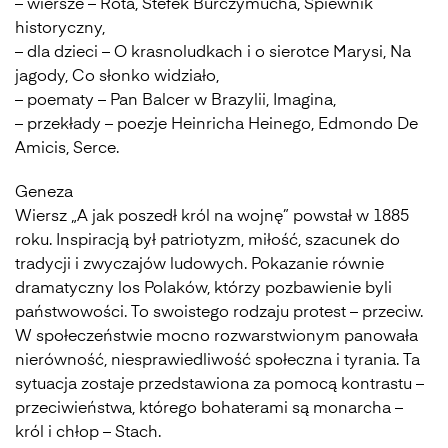
– wiersze – Rota, Stefek Burczymucha, Śpiewnik
historyczny,
– dla dzieci – O krasnoludkach i o sierotce Marysi, Na
jagody, Co słonko widziało,
– poematy – Pan Balcer w Brazylii, Imagina,
– przekłady – poezje Heinricha Heinego, Edmondo De
Amicis, Serce.
Geneza
Wiersz „A jak poszedł król na wojnę” powstał w 1885
roku. Inspiracją był patriotyzm, miłość, szacunek do
tradycji i zwyczajów ludowych. Pokazanie równie
dramatyczny los Polaków, którzy pozbawienie byli
państwowości. To swoistego rodzaju protest – przeciw.
W społeczeństwie mocno rozwarstwionym panowała
nierówność, niesprawiedliwość społeczna i tyrania. Ta
sytuacja zostaje przedstawiona za pomocą kontrastu –
przeciwieństwa, którego bohaterami są monarcha –
król i chłop – Stach.