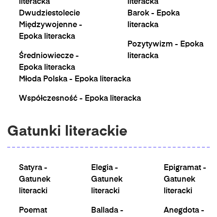
literacka
literacka
Dwudziestolecie
Barok - Epoka
Międzywojenne -
literacka
Epoka literacka
Pozytywizm - Epoka
Średniowiecze -
literacka
Epoka literacka
Młoda Polska - Epoka literacka
Współczesność - Epoka literacka
Gatunki literackie
Satyra -
Elegia -
Epigramat -
Gatunek
Gatunek
Gatunek
literacki
literacki
literacki
Poemat
Ballada -
Anegdota -