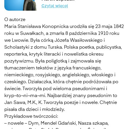
Czytaj więcej
O autorze
Maria Stanisława Konopnicka urodziła się 23 maja 1842
roku w Suwałkach, a zmarła 8 października 1910 roku
we Lwowie. Była córką Józefa Wasiłowskiego i
Scholastyki z domu Turska. Polska poetka, publicystka,
reporterka, krytyk literacki i nowelistka okresu
pozytywizmu. Była poliglotką i zajmowała się
tłumaczeniem tekstów z języka francuskiego,
niemieckiego, rosyjskiego, angielskiego, włoskiego i
czeskiego. Działaczka, która chętnie podróżowała po
świecie. Tworzyła pod wieloma pseudonimami i
kryp¬to¬ni¬ma¬mi. Najbardziej znany pseudonim to
Jan Sawa, M.K., K. Tworzyła poezje i nowele. Chętnie
pisała dla dzieci i młodzieży.
Przykładowe twórczości:
– nowele – Dym, Mendel Gdański, Nasza szkapa,