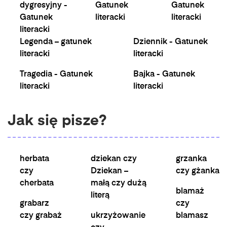
dygresyjny -
Gatunek
Gatunek
Gatunek
literacki
literacki
literacki
Legenda – gatunek
Dziennik - Gatunek
literacki
literacki
Tragedia - Gatunek
Bajka - Gatunek
literacki
literacki
Jak się pisze?
herbata
dziekan czy
grzanka
czy
Dziekan –
czy gżanka
cherbata
małą czy dużą
blamaż
literą
grabarz
czy
czy grabaż
ukrzyżowanie
blamasz