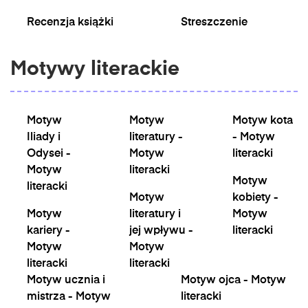
Recenzja książki
Streszczenie
Motywy literackie
Motyw
Motyw
Motyw kota
Iliady i
literatury -
- Motyw
Odysei -
Motyw
literacki
Motyw
literacki
Motyw
literacki
Motyw
kobiety -
Motyw
literatury i
Motyw
kariery -
jej wpływu -
literacki
Motyw
Motyw
literacki
literacki
Motyw ucznia i
Motyw ojca - Motyw
mistrza - Motyw
literacki