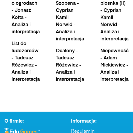
o ogrodach
Szopena -
piosnka (II)
- Jonasz
Cyprian
- Cyprian
Kofta -
Kamil
Kamil
Analiza i
Norwid -
Norwid -
interpretacja
Analiza i
Analiza i
interpretacja
interpretacja
List do
ludożerców
Ocalony -
Niepewność
- Tadeusz
Tadeusz
- Adam
Różewicz -
Różewicz -
Mickiewicz -
Analiza i
Analiza i
Analiza i
interpretacja
interpretacja
interpretacja
O firmie:
Informacja:
Regulamin