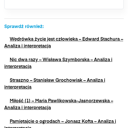
wycofać swoją zgodę w dowolnym momencie,
bez wpływu na zgodność z prawem
przetwarzania, którego dokonano na podstawie
zgody przed jej wycofaniem. Wycofanie zgody
Sprawdź również:
jest możliwe poprzez kontakt z Administratorem
na adres e-mail:
admin@dyktanda.pl
lub
Wędrówką życie jest człowieka – Edward Stachura –
naciśniecie przycisku "wypisz się" znajdującego
się w wiadomościach e-mail od nas.
Analiza i interpretacja
Nic dwa razy – Wisława Szymborska – Analiza i
interpretacja
Straszno – Stanisław Grochowiak – Analiza i
interpretacja
Miłość (1) – Maria Pawlikowska-Jasnorzewska –
Analiza i interpretacja
Pamiętajcie o ogrodach – Jonasz Kofta – Analiza i