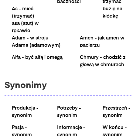
baczności
trzymać
As - mieć
buzię na
(trzymać)
kłódkę
asa (atut) w
rękawie
Adam - w stroju
Amen - jak amen w
Adama (adamowym)
pacierzu
Alfa - być alfą i omegą
Chmury - chodzić z
głową w chmurach
Synonimy
Produkcja -
Potrzeby -
Przestrzeń -
synonim
synonim
synonim
Pasja -
Informacje -
W końcu -
synonim
synonim
synonim