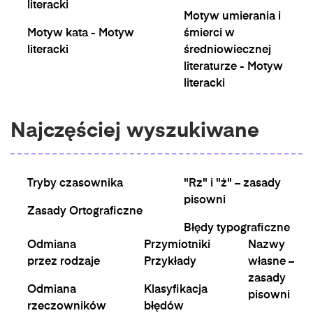
literacki
Motyw umierania i
Motyw kata - Motyw
śmierci w
literacki
średniowiecznej
literaturze - Motyw
literacki
Najczęściej wyszukiwane
Tryby czasownika
"Rz" i "ż" – zasady
pisowni
Zasady Ortograficzne
Błędy typograficzne
Odmiana
Przymiotniki
Nazwy
przez rodzaje
Przykłady
własne –
zasady
Odmiana
Klasyfikacja
pisowni
rzeczowników
błędów