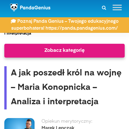
ZDAY
Wiersze
🎓 Poznaj Panda Genius – Twojego edukacyjnego
A jak poszedł król na wojnę – Maria Konopnicka – Analiza
superbohatera! https://panda.pandagenius.com/
i interpretacja
Zobacz kategorię
A jak poszedł król na wojnę
– Maria Konopnicka –
Analiza i interpretacja
Opiekun merytoryczny:
Marek Lepczak