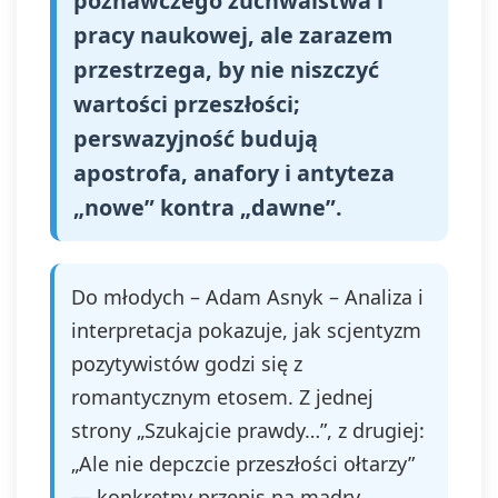
poznawczego zuchwalstwa i
pracy naukowej, ale zarazem
przestrzega, by nie niszczyć
wartości przeszłości;
perswazyjność budują
apostrofa, anafory i antyteza
„nowe” kontra „dawne”.
Do młodych – Adam Asnyk – Analiza i
interpretacja pokazuje, jak scjentyzm
pozytywistów godzi się z
romantycznym etosem. Z jednej
strony „Szukajcie prawdy…”, z drugiej:
„Ale nie depczcie przeszłości ołtarzy”
— konkretny przepis na mądry