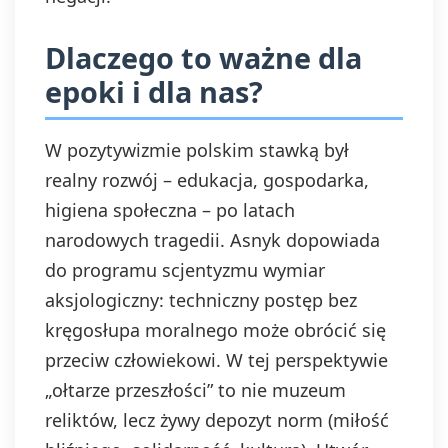
na podstawie zgody
przed jej
Dlaczego to ważne dla
wycofaniem.
epoki i dla nas?
Wycofanie zgody
jest możliwe
poprzez kontakt z
Administratorem na
W pozytywizmie polskim stawką był
adres e-mail:
realny rozwój – edukacja, gospodarka,
admin@dyktanda.pl
higiena społeczna – po latach
lub naciśniecie
przycisku "wypisz
narodowych tragedii. Asnyk dopowiada
się" znajdującego
do programu scjentyzmu wymiar
się w
wiadomościach e-
aksjologiczny: techniczny postęp bez
mail od nas.
kręgosłupa moralnego może obrócić się
przeciw człowiekowi. W tej perspektywie
„ołtarze przeszłości” to nie muzeum
reliktów, lecz żywy depozyt norm (miłość