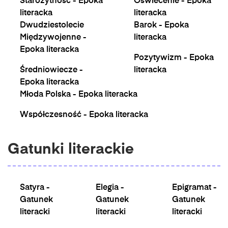
Starożytność - Epoka
Oświecenie - Epoka
literacka
literacka
Dwudziestolecie
Barok - Epoka
Międzywojenne -
literacka
Epoka literacka
Pozytywizm - Epoka
Średniowiecze -
literacka
Epoka literacka
Młoda Polska - Epoka literacka
Współczesność - Epoka literacka
Gatunki literackie
Satyra -
Elegia -
Epigramat -
Gatunek
Gatunek
Gatunek
literacki
literacki
literacki