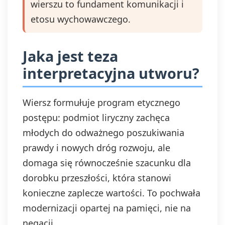
wierszu to fundament komunikacji i
usunięcia,
ograniczenia
etosu wychowawczego.
przetwarzania,
prawo do
przenoszenia
Jaka jest teza
danych, prawo do
wniesienia
interpretacyjna utworu?
sprzeciwu wobec
przetwarzania, a
także prawo do
Wiersz formułuje program etycznego
wniesienia skargi
postępu: podmiot liryczny zachęca
do organu
nadzorczego. Masz
młodych do odważnego poszukiwania
prawo wycofać
prawdy i nowych dróg rozwoju, ale
swoją zgodę w
domaga się równocześnie szacunku dla
dowolnym
momencie, bez
dorobku przeszłości, która stanowi
wpływu na
konieczne zaplecze wartości. To pochwała
zgodność z
prawem
modernizacji opartej na pamięci, nie na
przetwarzania,
negacji.
którego dokonano