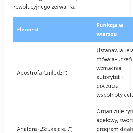
rewolucyjnego zerwania.
Funkcja w
Element
wierszu
Ustanawia rel
mówca–uczeń
wzmacnia
Apostrofa („młodzi”)
autorytet i
poczucie
wspólnoty cel
Organizuje ry
apelowy, twor
Anafora („Szukajcie…”)
program działa