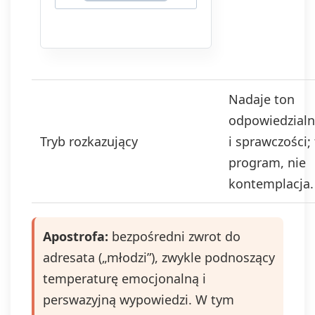
telefonicznej.
Podanie danych
jest dobrowolne,
ale niezbędne do
otrzymywania
newslettera lub/i
Nadaje ton
ofert. Podstawa
prawna
odpowiedzialn
przetwarzania
Tryb rozkazujący
i sprawczości;
danych to
wyrażenie zgody,
program, nie
zgodnie z art. 6 ust.
kontemplacja.
1 lit. a. RODO.
Twoje dane będą
przechowywane o
momentu
Apostrofa:
bezpośredni zwrot do
wycofania zgody.
adresata („młodzi”), zwykle podnoszący
Masz prawo do
dostępu do swoich
temperaturę emocjonalną i
danych, ich
perswazyjną wypowiedzi. W tym
sprostowania,