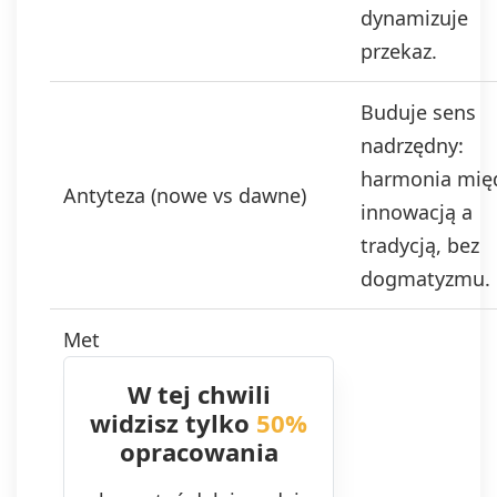
dynamizuje
przekaz.
Buduje sens
nadrzędny:
harmonia mię
Antyteza (nowe vs dawne)
innowacją a
tradycją, bez
dogmatyzmu.
Met
W tej chwili
widzisz tylko
50%
opracowania