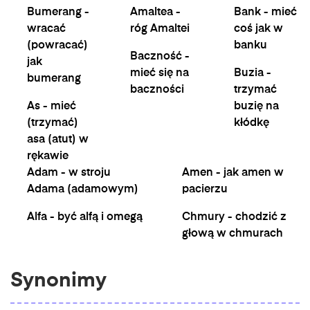
Bumerang -
Amaltea -
Bank - mieć
wracać
róg Amaltei
coś jak w
(powracać)
banku
Baczność -
jak
mieć się na
Buzia -
bumerang
baczności
trzymać
As - mieć
buzię na
(trzymać)
kłódkę
asa (atut) w
rękawie
Adam - w stroju
Amen - jak amen w
Adama (adamowym)
pacierzu
Alfa - być alfą i omegą
Chmury - chodzić z
głową w chmurach
Synonimy