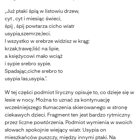
„Już ptaki śpią w listowiu drzew,
cyt , cyt i miesiąc świeci,
śpij , śpij powtarza cicho wiatr
usypia,szemrze,leci.
I wszystko w srebrze widzisz w krąg:
krzak,trawę,liść na lipie,
a księżycowi mało wciąż
i sypie srebro sypie.
Spadając,ciche srebro to
usypia las,usypia.”.
W tej części podmiot liryczny opisuje to, co dzieje się w
lesie w nocy. Można to uznać za kontynuację
wcześniejszego tłumaczenia skierowanego w stronę
ciekawych dzieci. Fragment ten jest bardzo rytmiczny
przez liczne powtórzenia. Podmiot wymienia w swoich
słowach spokojnie wiejący wiatr. Usypia on
mieszkańców puszczy, między innymi ptaki. Na