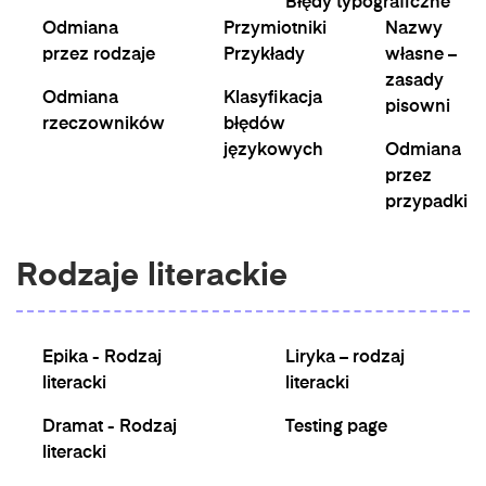
Błędy typograficzne
Odmiana
Przymiotniki
Nazwy
przez rodzaje
Przykłady
własne –
zasady
Odmiana
Klasyfikacja
pisowni
rzeczowników
błędów
językowych
Odmiana
przez
przypadki
Rodzaje literackie
Epika - Rodzaj
Liryka – rodzaj
literacki
literacki
Dramat - Rodzaj
Testing page
literacki