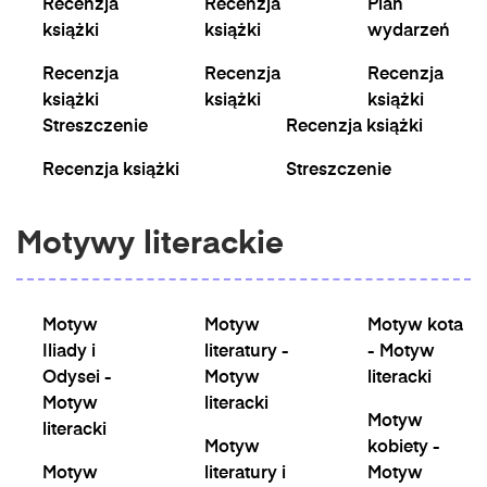
Recenzja
Recenzja
Plan
książki
książki
wydarzeń
Recenzja
Recenzja
Recenzja
książki
książki
książki
Streszczenie
Recenzja książki
Recenzja książki
Streszczenie
Motywy literackie
Motyw
Motyw
Motyw kota
Iliady i
literatury -
- Motyw
Odysei -
Motyw
literacki
Motyw
literacki
Motyw
literacki
Motyw
kobiety -
Motyw
literatury i
Motyw