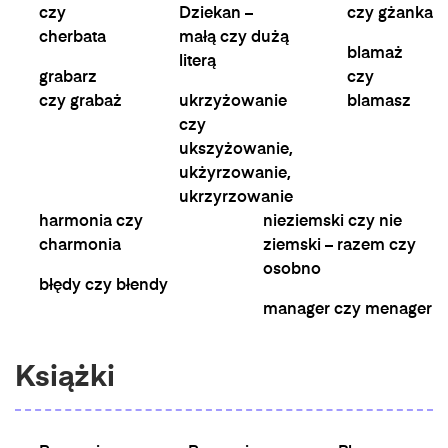
czy
Dziekan –
czy gżanka
cherbata
małą czy dużą
blamaż
literą
grabarz
czy
czy grabaż
ukrzyżowanie
blamasz
czy
ukszyżowanie,
ukżyrzowanie,
ukrzyrzowanie
harmonia czy
nieziemski czy nie
charmonia
ziemski – razem czy
osobno
błędy czy błendy
manager czy menager
Książki