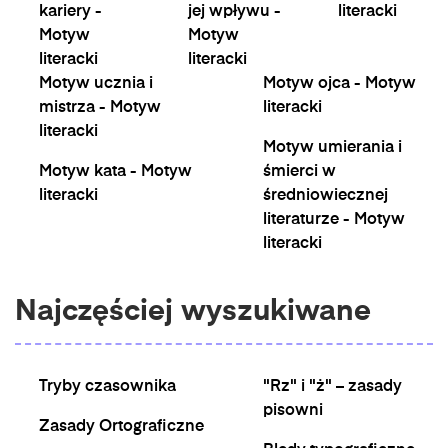
kariery -
jej wpływu -
literacki
Motyw
Motyw
literacki
literacki
Motyw ucznia i
Motyw ojca - Motyw
mistrza - Motyw
literacki
literacki
Motyw umierania i
Motyw kata - Motyw
śmierci w
literacki
średniowiecznej
literaturze - Motyw
literacki
Najczęściej wyszukiwane
Tryby czasownika
"Rz" i "ż" – zasady
pisowni
Zasady Ortograficzne