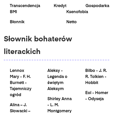
Transcendencja
Kredyt
Gospodarka
BMI
Ksenofobia
Błonnik
Netto
Słownik bohaterów
literackich
Lennox
Aleksy -
Bilbo - J. R.
Mary - F. H.
Legenda o
R. Tolkien -
Burnett -
świętym
Hobbit
Tajemniczy
Aleksym
Eol - Homer
ogród
Shirley Anna
- Odyseja
Alina – J.
- L. M.
Słowacki –
Montgomery