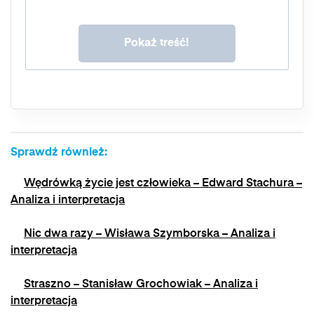
Masz prawo do dostępu do swoich danych, ich
sprostowania, usunięcia, ograniczenia
przetwarzania, prawo do przenoszenia danych,
prawo do wniesienia sprzeciwu wobec
przetwarzania, a także prawo do wniesienia
skargi do organu nadzorczego. Masz prawo
wycofać swoją zgodę w dowolnym momencie,
bez wpływu na zgodność z prawem
przetwarzania, którego dokonano na podstawie
zgody przed jej wycofaniem. Wycofanie zgody
Sprawdź również:
jest możliwe poprzez kontakt z Administratorem
na adres e-mail:
admin@dyktanda.pl
lub
Wędrówką życie jest człowieka – Edward Stachura –
naciśniecie przycisku "wypisz się" znajdującego
się w wiadomościach e-mail od nas.
Analiza i interpretacja
Nic dwa razy – Wisława Szymborska – Analiza i
interpretacja
Straszno – Stanisław Grochowiak – Analiza i
interpretacja