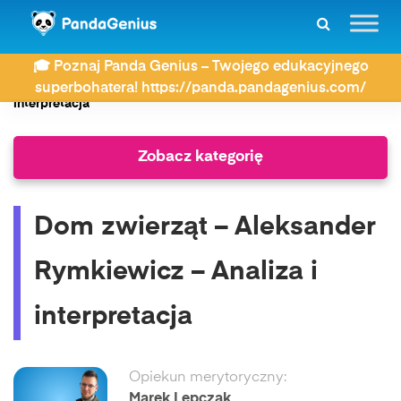
ZDAY
Wiersze
🎓 Poznaj Panda Genius – Twojego edukacyjnego
Dom zwierząt – Aleksander Rymkiewicz – Analiza i
superbohatera! https://panda.pandagenius.com/
interpretacja
Zobacz kategorię
Dom zwierząt – Aleksander
Rymkiewicz – Analiza i
interpretacja
Opiekun merytoryczny:
Marek Lepczak